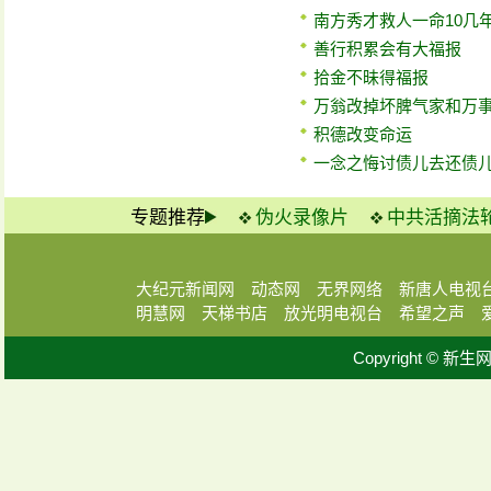
南方秀才救人一命10几
善行积累会有大福报
拾金不昧得福报
万翁改掉坏脾气家和万
积德改变命运
一念之悔讨债儿去还债
专题推荐
伪火录像片
中共活摘法
大纪元新闻网
动态网
无界网络
新唐人电视
明慧网
天梯书店
放光明电视台
希望之声
Copyright © 新