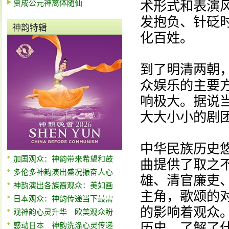
贾成公元神离体随仙
术形式和表演
发抱负、针砭
神韵特辑
化百姓。
到了明清两朝
众娱乐的主要
响极大。据说当
大大小小的剧
中华民族历史
加国观众：神韵带来希望和鼓
曲提供了取之
多伦多神韵演出盛况振奋人心
雄、清官廉吏
神韵演出各族裔观众：美如画
主角，歌颂的
日本观众：神韵传递当下最需
的影响着观众
观神韵心灵升华 欧美观众盼
历史，了解了
感动日本 神韵洗涤心灵传递