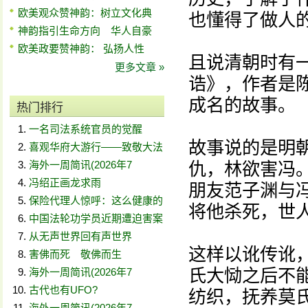
欧美观众赞神韵：树立文化典
也懂得了做人
神韵指引生命方向 华人自豪
欧美政要赞神韵： 弘扬人性
且说清朝时有
更多文章 »
诰》，作者是
成名的故事。
热门排行
一名司法系统官员的觉醒
故事说的是明
喜观华府大游行——致敬大法
海外一周简讯(2026年7
仇，林欲害冯
冯绍正画龙求雨
朋友范子渊与
保险代理人惊呼：这么健康的
将他杀死，世
中国法轮功学员近期遭迫害案
从无声世界回有声世界
这样以讹传讹
害佛而死 敬佛而生
氏大恸之后不
海外一周简讯(2026年7
古代也有UFO?
纺织，抚养莫
海外一周简讯(2026年7