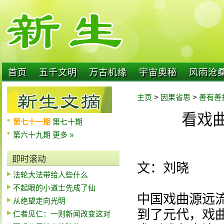
首页
五千文明
万古机缘
宇宙奥秘
风雨沧
主页
>
因果省思
>
善有善
看戏
第七十一期
第七十期
第六十九期
更多 »
即时滚动
文：刘晓
法轮大法带给人些什么
不起眼的小道士先成了仙
中国戏曲源远
从绝望走向光明
到了元代，戏
仁者见仁：一则新闻改变这对