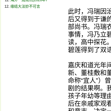
缘结大法妙不可言
此时，冯瑞因
后又得到于谦
部尚书。冯瑞
事情，冯乃立
读，高中探花
碧莲得到了双
嘉庆和道光年
新、董桂敷和
命称“宜人”）
剧的结果啊。
孩子年幼等理
后在亲戚家观