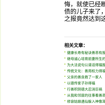
悔，就使已经
债的儿子来了
之报竟然达到
相关文章：
健康长寿有秘诀善恶有
继母诚心培育前妻所生的
为大法说句公道话得福
传统文化：善用权力得
父亲的善良救了一家人
以德传家子孙得福
行善积阴德大忍消巨祸
从我和邻居的往事看善
修容姑娘遇仙躲入神像