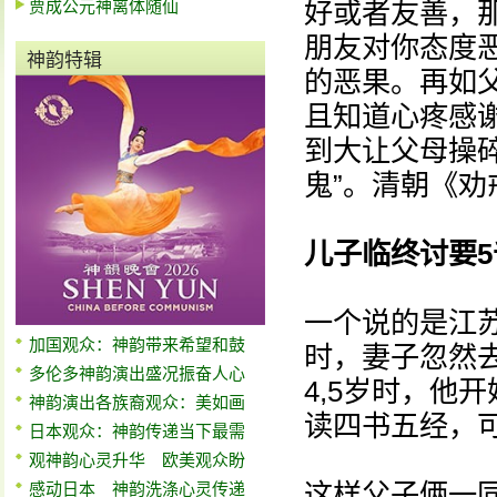
贾成公元神离体随仙
好或者友善，
朋友对你态度
神韵特辑
的恶果。再如
且知道心疼感
到大让父母操
鬼”。清朝《
儿子临终讨要5
一个说的是江
加国观众：神韵带来希望和鼓
时，妻子忽然
多伦多神韵演出盛况振奋人心
4,5岁时，他
神韵演出各族裔观众：美如画
读四书五经，
日本观众：神韵传递当下最需
观神韵心灵升华 欧美观众盼
这样父子俩一同
感动日本 神韵洗涤心灵传递