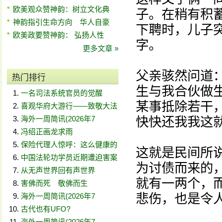
欧美观众赞神韵：树立文化典
子。在稍有积
神韵指引生命方向 华人自豪
下聘时，儿子
欧美政要赞神韵： 弘扬人性
字。
更多文章 »
父亲骇然问道：
热门排行
生与我合伙做
一名司法系统官员的觉醒
某事抵除若干
喜观华府大游行——致敬大法
海外一周简讯(2026年7
快快还我我这
冯绍正画龙求雨
保险代理人惊呼：这么健康的
这就是民间所
中国法轮功学员近期遭迫害案
为讨债而来的
从无声世界回有声世界
就有一两个，
害佛而死 敬佛而生
悲伤，也是令
海外一周简讯(2026年7
古代也有UFO?
海外一周简讯(2026年7