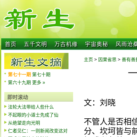
首页
五千文明
万古机缘
宇宙奥秘
风雨沧
主页
>
因果省思
>
善有善
第七十一期
第七十期
第六十九期
更多 »
即时滚动
文：刘晓
法轮大法带给人些什么
不起眼的小道士先成了仙
不管人是否相
从绝望走向光明
分、坎坷皆与
仁者见仁：一则新闻改变这对