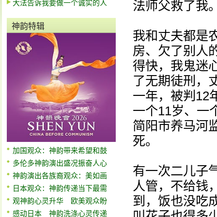
大法告诉我要做一个诚实的人
法师父救了我
神韵特辑
我和丈夫都是
房、欠了别人
得快，我鬼迷
了无期徒刑，
一年，被判12
一个11岁、一
简阳市养马河
死。
加国观众：神韵带来希望和鼓
多伦多神韵演出盛况振奋人心
有一次二儿子
神韵演出各族裔观众：美如画
人管，不给钱
日本观众：神韵传递当下最需
到，饭也没吃
观神韵心灵升华 欧美观众盼
叫花子也得多
感动日本 神韵洗涤心灵传递