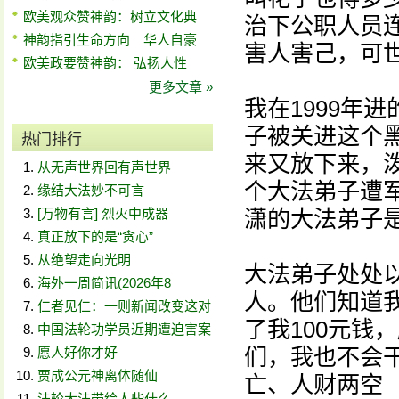
欧美观众赞神韵：树立文化典
治下公职人员
神韵指引生命方向 华人自豪
害人害己，可
欧美政要赞神韵： 弘扬人性
更多文章 »
我在1999年
子被关进这个
热门排行
来又放下来，
从无声世界回有声世界
个大法弟子遭
缘结大法妙不可言
[万物有言] 烈火中成器
潇的大法弟子
真正放下的是“贪心”
从绝望走向光明
大法弟子处处
海外一周简讯(2026年8
人。他们知道
仁者见仁：一则新闻改变这对
了我100元钱
中国法轮功学员近期遭迫害案
们，我也不会
愿人好你才好
贾成公元神离体随仙
亡、人财两空
法轮大法带给人些什么