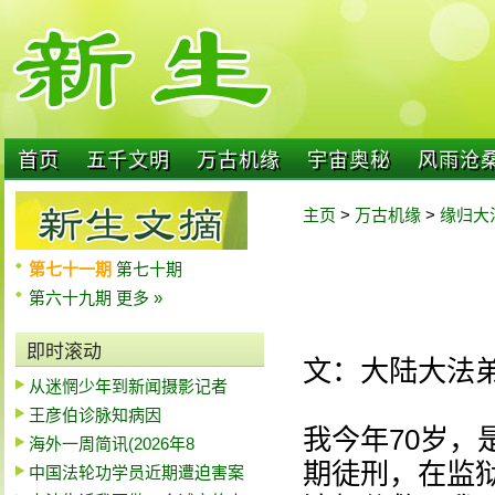
首页
五千文明
万古机缘
宇宙奥秘
风雨沧
主页
>
万古机缘
>
缘归大
第七十一期
第七十期
第六十九期
更多 »
即时滚动
文：大陆大法
从迷惘少年到新闻摄影记者
王彦伯诊脉知病因
我今年70岁
海外一周简讯(2026年8
期徒刑，在监
中国法轮功学员近期遭迫害案