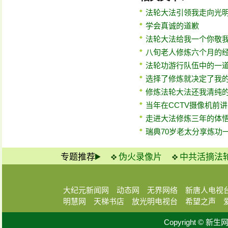
法轮大法引领我走向光
学会真诚的道歉
法轮大法给我一个你敬
八旬老人修炼六个月的
法轮功游行队伍中的一
选择了修炼就决定了我
修炼法轮大法还我清纯
当年在CCTV摄像机前
走进大法修炼三年的体
瑞典70岁老太分享炼功
专题推荐
伪火录像片
中共活摘法
大纪元新闻网
动态网
无界网络
新唐人电视
明慧网
天梯书店
放光明电视台
希望之声
Copyright © 新