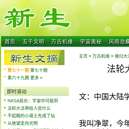
首页
五千文明
万古机缘
宇宙奥秘
风雨沧
主页
>
万古机缘
>
缘归大
法轮
第七十一期
第七十期
第六十九期
更多 »
即时滚动
文：中国大陆
NASA局长：宇宙中可能到
法轮大法带给人些什么
不起眼的小道士先成了仙
我叫净翠，今年
从绝望走向光明