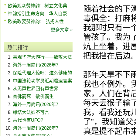
欧美观众赞神韵：树立文化典
随着社会的下
神韵指引生命方向 华人自豪
毒俱全：打麻
欧美政要赞神韵： 弘扬人性
我那时只有一
更多文章 »
管孩子。我为
炕上坐着，进
热门排行
把我挡在后边
喜观华府大游行——致敬大法
海外一周简讯(2026年7
保险代理人惊呼：这么健康的
那年天旱不下
中国法轮功学员近期遭迫害案
我也不例外。
从无声世界回有声世界
家，人们在背后
害佛而死 敬佛而生
每天丢猴子输
海外一周简讯(2026年7
我，看我还玩
缘结大法妙不可言
了”，我知道
古代也有UFO?
海外一周简讯(2026年7
真是提不起串
真正放下的是“贪心”