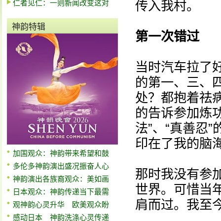
仁者见仁：一则新闻改变这对
传入我村。
神韵特辑
第一次错过
当时汽车拉了
的第一、三、
处？都抱着祛
的告诉参加炼
法”、“真善忍
印在了我的脑
加国观众：神韵带来希望和鼓
多伦多神韵演出盛况振奋人心
那时我没有参
神韵演出各族裔观众：美如画
世界。可惜当
日本观众：神韵传递当下最需
肩而过。我至
观神韵心灵升华 欧美观众盼
感动日本 神韵洗涤心灵传递