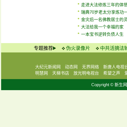
走进大法修炼三年的体
瑞典70岁老太分享炼功
金灾后一名佛教居士的
大法给我一个幸福的家
一本宝书逆转负债人生
专题推荐
伪火录像片
中共活摘法
大纪元新闻网
动态网
无界网络
新唐人电视
明慧网
天梯书店
放光明电视台
希望之声
Copyright © 新