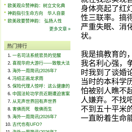
欧美观众赞神韵：树立文化典
身体亮起了红
神韵指引生命方向 华人自豪
性三联率。搞
欧美政要赞神韵： 弘扬人性
严重失眠、消
更多文章 »
状。
热门排行
我是搞教育的
一名司法系统官员的觉醒
我名利心强，
喜观华府大游行——致敬大法
海外一周简讯(2026年7
时我到了谈婚
冯绍正画龙求雨
当时的本科学
保险代理人惊呼：这么健康的
怕被别人瞧不
中国法轮功学员近期遭迫害案
人嫌弃。不找
从无声世界回有声世界
不到五十平米
害佛而死 敬佛而生
一直盼着生命
海外一周简讯(2026年7
古代也有UFO?
海外一周简讯(2026年7