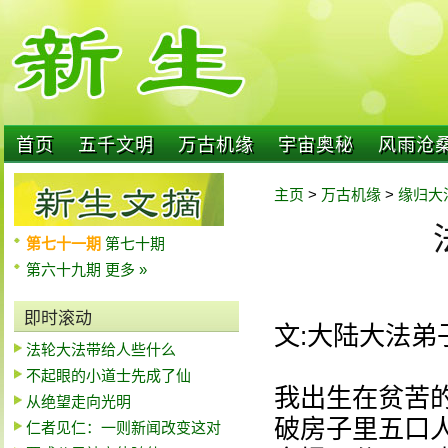
首页
五千文明
万古机缘
宇宙奥秘
风雨沧
主页
>
万古机缘
>
缘归大
第七十一期
第七十期
第六十九期
更多 »
即时滚动
文:大陆大法弟
法轮大法带给人些什么
不起眼的小道士先成了仙
我出生在贫苦
从绝望走向光明
破房子里五口
仁者见仁：一则新闻改变这对