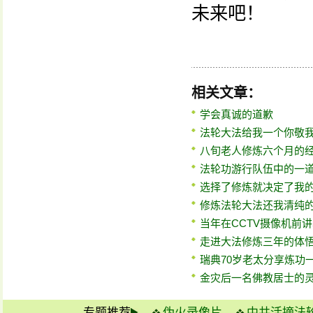
未来吧！
相关文章：
学会真诚的道歉
法轮大法给我一个你敬
八旬老人修炼六个月的
法轮功游行队伍中的一
选择了修炼就决定了我
修炼法轮大法还我清纯
当年在CCTV摄像机前
走进大法修炼三年的体
瑞典70岁老太分享炼功
金灾后一名佛教居士的
专题推荐
伪火录像片
中共活摘法