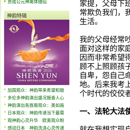
贾成公元神离体随仙
家提，父母下
常欺负我们，
神韵特辑
生活。
我的父母经常
面对这样的家
因而非常希望
顾不上照顾孩
自卑，怨自己
地。后来我考
加国观众：神韵带来希望和鼓
个时代的佼佼
多伦多神韵演出盛况振奋人心
神韵演出各族裔观众：美如画
一、法轮大法
日本观众：神韵传递当下最需
观神韵心灵升华 欧美观众盼
就在我想实现
感动日本 神韵洗涤心灵传递