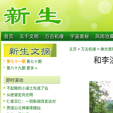
首页
五千文明
万古机缘
宇宙奥秘
风雨沧
主页
>
万古机缘
>
佛光普
和李
第七十一期
第七十期
第六十九期
更多 »
即时滚动
不起眼的小道士先成了仙
从绝望走向光明
仁者见仁：一则新闻改变这对
贾成公元神离体随仙