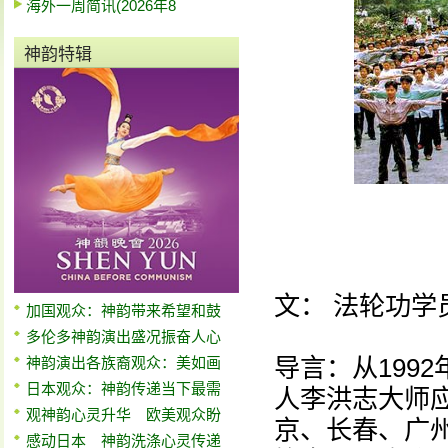
海外一周简讯(2026年8
神韵特辑
文： 法轮功学
加国观众：神韵带来希望和鼓
多伦多神韵演出盛况振奋人心
导言：从1992
神韵演出各族裔观众：美如画
日本观众：神韵传递当下最需
人李洪志大师
观神韵心灵升华 欧美观众盼
京、长春、广
感动日本 神韵洗涤心灵传递