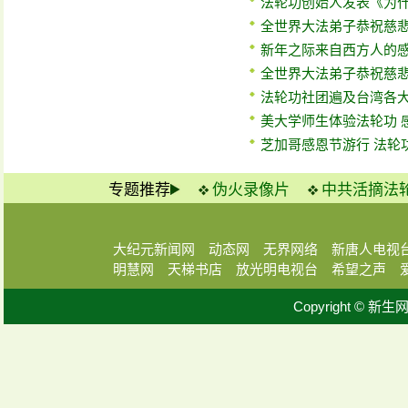
法轮功创始人发表《为
全世界大法弟子恭祝慈
新年之际来自西方人的
全世界大法弟子恭祝慈
法轮功社团遍及台湾各大
美大学师生体验法轮功 
芝加哥感恩节游行 法轮
专题推荐
伪火录像片
中共活摘法
大纪元新闻网
动态网
无界网络
新唐人电视
明慧网
天梯书店
放光明电视台
希望之声
Copyright © 新