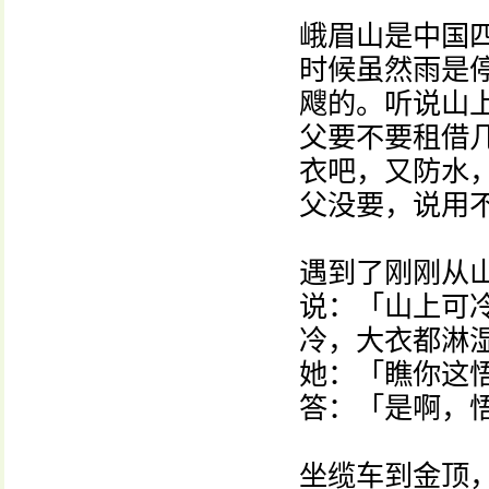
峨眉山是中国
时候虽然雨是
飕的。听说山
父要不要租借
衣吧，又防水，
父没要，说用
遇到了刚刚从
说：「山上可
冷，大衣都淋
她：「瞧你这
答：「是啊，
坐缆车到金顶