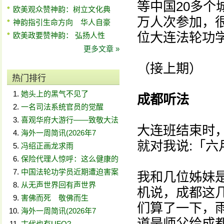
等中国20多个
欧美观众赞神韵：树立文化典
万人次参加，
神韵指引生命方向 华人自豪
位大连法轮功
欧美政要赞神韵： 弘扬人性
更多文章 »
（接上期）
热门排行
她头上的黑气不见了
成都听法
一名司法系统官员的觉醒
喜观华府大游行——致敬大法
大连班结束时
海外一周简讯(2026年7
就对我说:「
冯绍正画龙求雨
保险代理人惊呼：这么健康的
中国法轮功学员近期遭迫害案
我和几位姊妹
从无声世界回有声世界
机说，成都这
害佛而死 敬佛而生
们算了一下，
海外一周简讯(2026年7
道是师父给成
古代也有UFO?