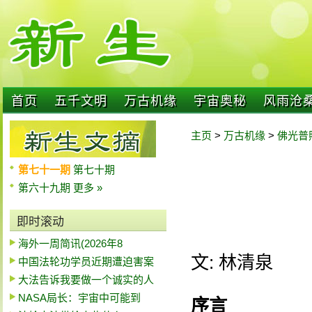
首页
五千文明
万古机缘
宇宙奥秘
风雨沧
主页
>
万古机缘
>
佛光普
第七十一期
第七十期
第六十九期
更多 »
即时滚动
海外一周简讯(2026年8
文: 林清泉
中国法轮功学员近期遭迫害案
大法告诉我要做一个诚实的人
NASA局长：宇宙中可能到
序言