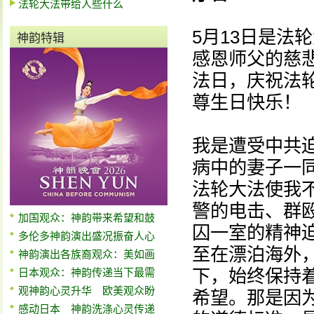
法轮大法带给人些什么
5月13日是法
神韵特辑
感恩师父的慈悲
法日，庆祝法
尊生日快乐！
我是遭受中共迫
病中的妻子一
法轮大法使我
警的电击、群
加国观众：神韵带来希望和鼓
囚一室的精神
多伦多神韵演出盛况振奋人心
至在漂泊海外
神韵演出各族裔观众：美如画
下，始终保持
日本观众：神韵传递当下最需
观神韵心灵升华 欧美观众盼
希望。那是因
感动日本 神韵洗涤心灵传递