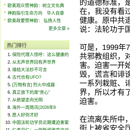
的道德标准，
欧美观众赞神韵：树立文化典
在，我没有看
神韵指引生命方向 华人自豪
健康。原中共
欧美政要赞神韵： 弘扬人性
说：法轮功于
更多文章 »
热门排行
可是，1999
保险代理人惊呼：这么健康的
共邪教组织，
从无声世界回有声世界
害。迫害一开
缘结大法妙不可言
毁，谎言和诽谤
古代也有UFO?
一系列栽赃、
[万物有言] 烈火中成器
界，所以才有
真正放下的是“贪心”
迫害。
从绝望走向光明
海外一周简讯(2026年8
愿人好你才好
在流离失所中，
中国法轮功学员近期遭迫害案
街上被省安全厅
仁者见仁：一则新闻改变这对