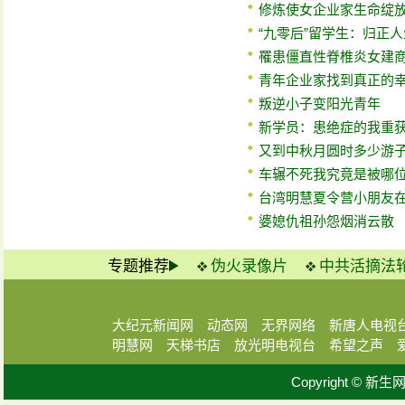
修炼使女企业家生命绽
“九零后”留学生：归正
罹患僵直性脊椎炎女建
青年企业家找到真正的
叛逆小子变阳光青年
新学员：患绝症的我重
又到中秋月圆时多少游
车辗不死我究竟是被哪
台湾明慧夏令营小朋友
婆媳仇祖孙怨烟消云散
专题推荐
伪火录像片
中共活摘法
大纪元新闻网
动态网
无界网络
新唐人电视
明慧网
天梯书店
放光明电视台
希望之声
Copyright © 新