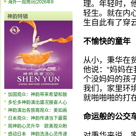
海外一周简讯(2026年8
理。年轻时，
轻生。就在内
神韵特辑
生自此有了穿
不愉快的童年
从小，秉华在
他说：“妈妈
个没妈妈的孩
我们，家里环
加国观众：神韵带来希望和鼓
就啪啪啪的打在
多伦多神韵演出盛况振奋人心
神韵演出各族裔观众：美如画
命运般的公交
日本观众：神韵传递当下最需
观神韵心灵升华 欧美观众盼
对秉华来说，
感动日本 神韵洗涤心灵传递