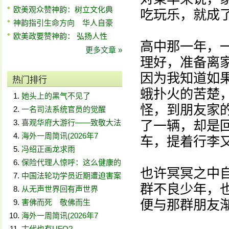
欧美观众赞神韵：树立文化典
吃玩乐，就成
神韵指引生命方向 华人自豪
欧美政要赞神韵： 弘扬人性
高中那一年，
更多文章 »
理好，准备离
因为我知道如
热门排行
蛾扑火的苦楚
她头上的黑气不见了
怪，到朋友家
一名司法系统官员的觉醒
喜观华府大游行——致敬大法
了一辆，却是
海外一周简讯(2026年7
车，提着行李又
冯绍正画龙求雨
保险代理人惊呼：这么健康的
也许冥冥之中
中国法轮功学员近期遭迫害案
群不良少年，
从无声世界回有声世界
便与那群朋友
害佛而死 敬佛而生
海外一周简讯(2026年7
古代也有UFO?