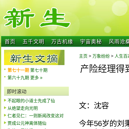
首页
五千文明
万古机缘
宇宙奥秘
风雨沧
主页
>
万象纷纷
>
人生百
产险经理得
第七十一期
第七十期
第六十九期
更多 »
即时滚动
不起眼的小道士先成了仙
文：沈容
从绝望走向光明
仁者见仁：一则新闻改变这对
今年56岁的
贾成公元神离体随仙