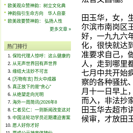
欧美观众赞神韵：树立文化典
神韵指引生命方向 华人自豪
田玉华，女，
欧美政要赞神韵： 弘扬人性
尔滨市南岗区
更多文章 »
好，一九九六
化，很快就达
热门排行
准要求自己，
保险代理人惊呼：这么健康的
人，走到哪里
从无声世界回有声世界
缘结大法妙不可言
七月中共开始
[万物有言] 烈火中成器
察的各种骚扰
真正放下的是“贪心”
月十一日早上
从绝望走向光明
而入，非法抄
海外一周简讯(2026年8
田玉华去超市
仁者见仁：一则新闻改变这对
候审，才放田
中国法轮功学员近期遭迫害案
愿人好你才好
贾成公元神离体随仙