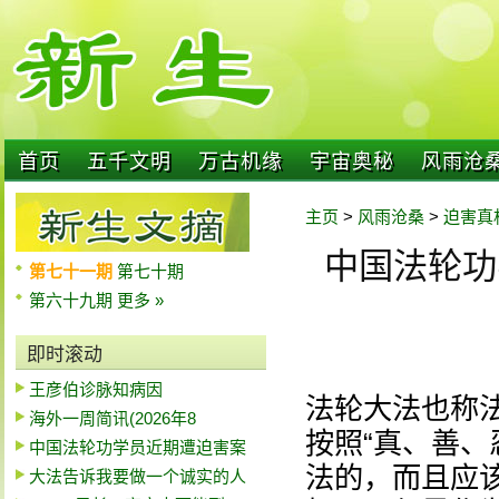
首页
五千文明
万古机缘
宇宙奥秘
风雨沧
主页
>
风雨沧桑
>
迫害真
中国法轮功学
第七十一期
第七十期
第六十九期
更多 »
即时滚动
王彦伯诊脉知病因
法轮大法也称
海外一周简讯(2026年8
按照“真、善、
中国法轮功学员近期遭迫害案
法的，而且应
大法告诉我要做一个诚实的人