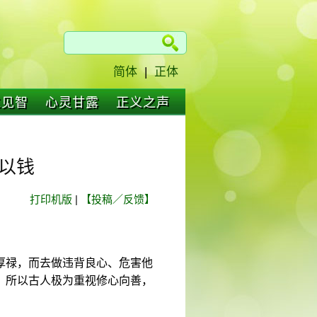
简体
|
正体
仁见智
心灵甘露
正义之声
以钱
打印机版
|
【投稿／反馈】
厚禄，而去做违背良心、危害他
，所以古人极为重视修心向善，