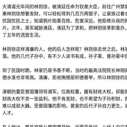
大清道光年间的林则徐，被清廷任命为钦差大臣，前往广州禁
果林则徐想要发财，可以轻松得到几百万两银子，让家族过着
忧国忧民之士，知道鸦片贻害百姓、危害深远，他拒绝众商的
片。次年，英军威胁清廷，清廷为了求和，把林则徐革职查办
了五年的流放生活。
林则徐这样清廉的人，他的后人怎样呢？林则徐去世之后，林
落。他的几代子孙中，有不少人读书有成，孙子辈、曾孙辈中
到了民国时期，林家仍是书香不断，当时的最高法院院长林翔
德水准也非常高。清廉、拒收贿赂是积德善举，所以林则徐的
清朝的重臣曾国藩领导湘军，位高权重，握有财政大权，却能
财政大权不贪一张盐利。他不肯发财，也不希望为子孙积财，
难以成就大器。受曾国藩的影响，曾家的后代子孙自力更生，
人才。