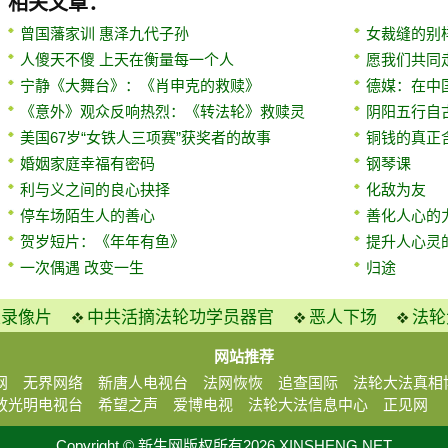
相关文章：
曾国藩家训 惠泽九代子孙
女裁缝的别
人傻天不傻 上天在衡量每一个人
愿我们共同
宁静《大舞台》：《肖申克的救赎》
德媒：在中
《意外》观众反响热烈：《转法轮》救赎灵
阴阳五行自
美国67岁“女铁人三项赛”获奖者的故事
铜钱的真正
婚姻家庭幸福有密码
钢琴课
利与义之间的良心抉择
化敌为友
停车场陌生人的善心
善化人心的
贺岁短片：《年年有鱼》
提升人心灵
一次偶遇 改变一生
归途
火录像片
中共活摘法轮功学员器官
恶人下场
法轮
网站推荐
网
无界网络
新唐人电视台
法网恢恢
追查国际
法轮大法真相
放光明电视台
希望之声
爱博电视
法轮大法信息中心
正见网
Copyright © 新生网版权所有2026 XINSHENG.NET