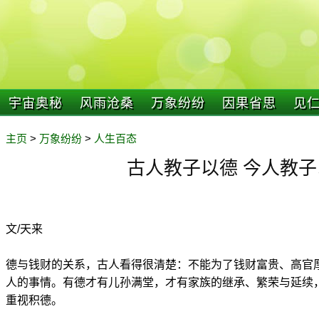
宇宙奥秘
风雨沧桑
万象纷纷
因果省思
见
主页
>
万象纷纷
>
人生百态
古人教子以德 今人教子
文/天来
德与钱财的关系，古人看得很清楚：不能为了钱财富贵、高官
人的事情。有德才有儿孙满堂，才有家族的继承、繁荣与延续
重视积德。