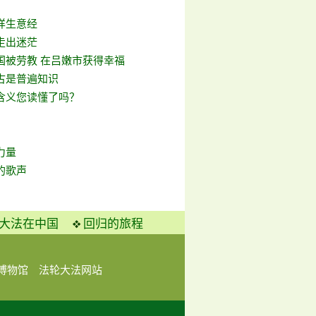
样生意经
走出迷茫
国被劳教 在吕嫩市获得幸福
古是普遍知识
含义您读懂了吗？
力量
的歌声
大法在中国
回归的旅程
博物馆
法轮大法网站