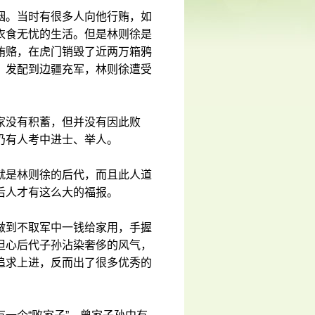
烟。当时有很多人向他行贿，如
衣食无忧的生活。但是林则徐是
贿赂，在虎门销毁了近两万箱鸦
，发配到边疆充军，林则徐遭受
家没有积蓄，但并没有因此败
仍有人考中进士、举人。
就是林则徐的后代，而且此人道
后人才有这么大的福报。
做到不取军中一钱给家用，手握
担心后代子孙沾染奢侈的风气，
追求上进，反而出了很多优秀的