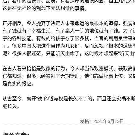
后，看中的是德行、品质，有着深厚的道德内涵，祖上几代人
这是在无神论的观念下无法想像的事情。
正好相反，今人抛弃了决定人未来命运的最根本的道德，强调的
有了钱就有了幸福生活，有了高人一等的地位就有了钱。为了
子的各种技能。有钱的给孩子存了很多钱，当官的利用贪污来
了。很多中国人把这个当作为儿女好，反而忽视了根本的道德
呢？很多人很迷茫，只能听天由命了，这时候才想起来“听天由
在古人看来恰恰是败家的行为，今人却当作致富模式、获取高
官都知道，很多已经被判了无期徒刑，他们靠做坏事上位，又
是真实的报应。
从古至今，离开“德”的钱与权是长久不了的，而且还会灾祸不
能长久。
发稿：2021年6月12日