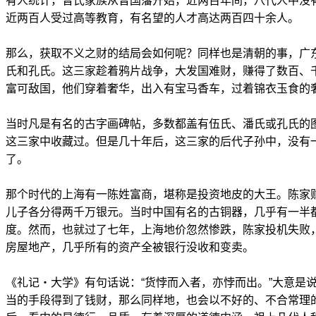
有人统计，曾氏家族从曾国藩开始，近两百年间，八代人中没有
近两百人受过高等教育，有名望的人才高达两百四十余人。
那么，获取不义之财的结局会如何呢？同样也是清朝的事，广
氏和孔氏。这三家趁着鸦片战争，大发国难财，赚得了数百、
富可敌国，他们穿着奢华，出入有宝马香车，过着锦衣玉食的
当时凡是有名的古字画碑帖，多数都盖有伍氏、潘氏或孔氏的
这三家中收藏过。但是几十年后，这三家的后代子孙中，没有
了。
那个时代的上海有一陈姓富商，堪称是投资地皮的大王。陈家
儿子各分得两千万银元。当时中国有名的古铜器，几乎有一半
度。然而，也就过了七年，上海地价忽然惨跌，陈家投机失败
房屋地产，几乎所有的资产全被银行没收和变卖。
《礼记・大学》有句话说：“货悖而入者，亦悖而出。”大意是
当的手段得到了钱财，那么同样地，也会以不好的、不合常理