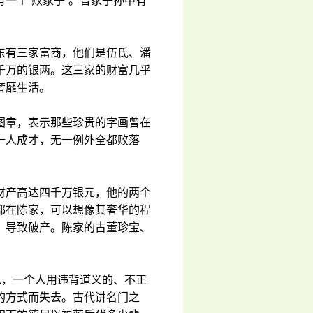
一个“败家子”。曾家子孙中有
东有三家富商，他们是伍氏、潘
千万的银两。这三家的财富几乎
奢靡生活。
图章，表示那些珍贵的字画曾在
一人成才，无一例外全都败落
财产高达四千万银元，他的两个
都在陈家，可以想像其奢华的程
，导致破产。陈家的古董珍宝、
说，一个人用违背道义的、不正
的方式而失去。古代讲名门之