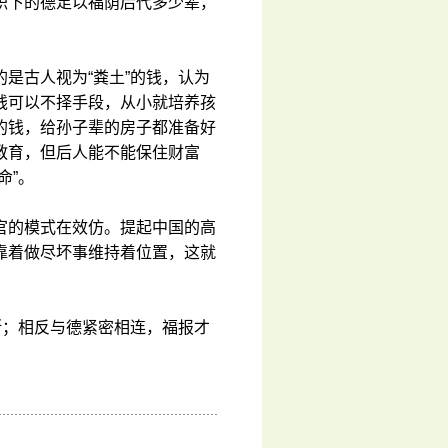
积下的德足以福荫后代多少辈，
是古人视为“粪土”的钱，认为
钱可以不择手段，从小就培养孩
的钱，给孙子辈的房子都准备好
教育，但后人能不能保住财富
命”。
官的模式在效仿。提起中国的高
靠着做尽坏事维持着位置，这就
断；相反与德紧密相连，福报才