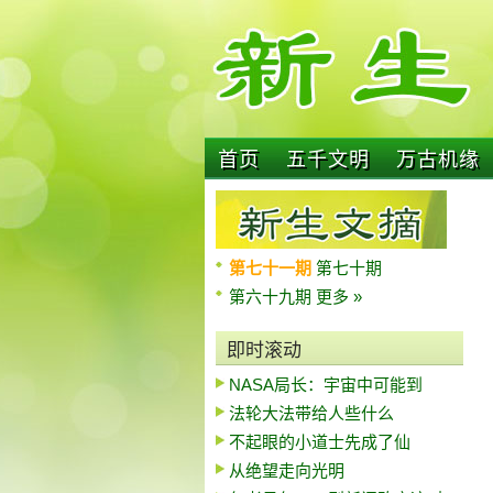
首页
五千文明
万古机缘
第七十一期
第七十期
第六十九期
更多 »
即时滚动
NASA局长：宇宙中可能到
法轮大法带给人些什么
不起眼的小道士先成了仙
从绝望走向光明