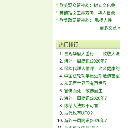
欧美观众赞神韵：树立文化典
神韵指引生命方向 华人自豪
欧美政要赞神韵： 弘扬人性
更多文章 »
热门排行
喜观华府大游行——致敬大法
海外一周简讯(2026年7
保险代理人惊呼：这么健康的
中国法轮功学员近期遭迫害案
从无声世界回有声世界
害佛而死 敬佛而生
海外一周简讯(2026年7
缘结大法妙不可言
古代也有UFO?
海外一周简讯(2026年7
真正放下的是“贪心”