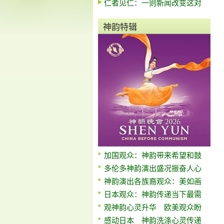
仁者见仁：一则新闻改变这对
神韵特辑
加国观众：神韵带来希望和鼓
多伦多神韵演出盛况振奋人心
神韵演出各族裔观众：美如画
日本观众：神韵传递当下最需
观神韵心灵升华 欧美观众盼
感动日本 神韵洗涤心灵传递