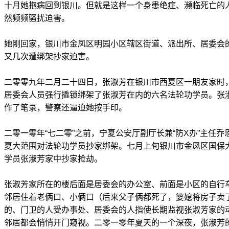
十月她抱病回到银川。但就是这样一个身患绝症、濒临死亡的
然频频骚扰迫害。
她刚回家，银川市金凤区明园小区辖区街道、派出所、居委会的
又几次遭绑架抄家迫害。
二零零九年二月二十四日，张淑芳在银川市西夏区一朋友家时，
居委会人员强行撬锁绑架了张淑芳在内的六名法轮功学员。张
作了笔录，警察还逼迫她按手印。
二零一零年“七二零”之前，宁夏公安厅副厅长兼“防X办”主任
夏大范围对法轮功学员抄家绑架。七月上旬银川市金凤区国保
学员张淑芳家中抄家抢劫。
张淑芳家所在的楼后面是居委会的办公室、前面是小区的自行
邻居住着老俩口、小俩口（后来父子俩都死了，婆媳将房子卖
的、门卫的人受办事处、居委会的人指使长期监视张淑芳家的
邻居都会悄悄开门窥视。二零一零年夏天的一个深夜，张淑芳