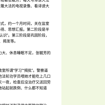
监视着张毓芳，每天写诽谤大法
污蔑大法的电视录像、看诽谤大
闭式，约一个月时间，关在监室
心得、思想汇报。第二阶段是半
认识”。第三阶段是巩固阶段，
举、揭发等。
力大、休息睡眠不足，张毓芳的
所谓“学习”“揭批”。警察逼
他法轮功学员喂她才能吃上几口
天一夜，检查后没治疗又送回劳
她站起就跌倒、什么都不知道