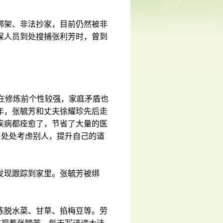
绑架、非法抄家，目前仍然被非
保人员到处搜捕张利芳时，曾到
在修炼前个性较强，家庭矛盾也
年，张毓芳和丈夫徐耀珍先后走
疾病都痊愈了，节省了大量的医
，处处考虑别人，提升自己的道
发现跟踪到家里。张毓芳被绑
拣脱水菜、甘草、掐梅豆等。劳