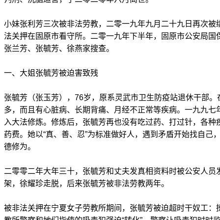
小妹张利芳三次被非法劳教，二零一九年九月二十九日再次被
法关押在固原市看守所。二零一九年下半年，固原市公安局国
张兰芳、张毓芳、徐燕家搜查。
一、大姐张毓芳被迫害致残
张毓芳（张玉芳），76岁，原系灵武市卫生防疫站退休干部。
多，而且有心脏病、长期背痛、月经不正常等疾病。一九九七
入大法修炼。修炼后，张毓芳再也没有吃过药、打过针，各种
药费。她以“真、善、忍”为标准做好人，遇到矛盾开始找自己
德修为。
二零零二年大年三十，张毓芳和丈夫发真相资料时被公安人员
架，徐耀珍走脱，后来张毓芳被非法劳教两年。
被非法关押在宁夏女子劳教所期间，张毓芳被迫超时干奴工：