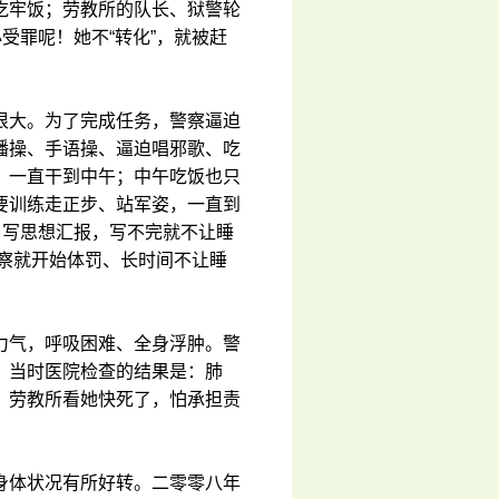
吃牢饭；劳教所的队长、狱警轮
受罪呢！她不“转化”，就被赶
很大。为了完成任务，警察逼迫
播操、手语操、逼迫唱邪歌、吃
，一直干到中午；中午吃饭也只
要训练走正步、站军姿，一直到
、写思想汇报，写不完就不让睡
警察就开始体罚、长时间不让睡
力气，呼吸困难、全身浮肿。警
。当时医院检查的结果是：肺
。劳教所看她快死了，怕承担责
身体状况有所好转。二零零八年