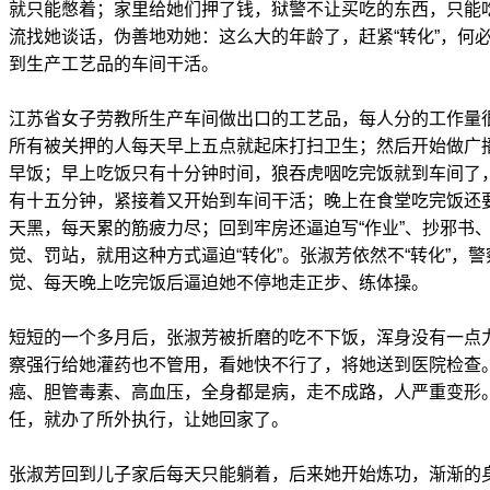
就只能憋着；家里给她们押了钱，狱警不让买吃的东西，只能
流找她谈话，伪善地劝她：这么大的年龄了，赶紧“转化”，何必
到生产工艺品的车间干活。
江苏省女子劳教所生产车间做出口的工艺品，每人分的工作量
所有被关押的人每天早上五点就起床打扫卫生；然后开始做广
早饭；早上吃饭只有十分钟时间，狼吞虎咽吃完饭就到车间了
有十五分钟，紧接着又开始到车间干活；晚上在食堂吃完饭还
天黑，每天累的筋疲力尽；回到牢房还逼迫写“作业”、抄邪书
觉、罚站，就用这种方式逼迫“转化”。张淑芳依然不“转化”，
觉、每天晚上吃完饭后逼迫她不停地走正步、练体操。
短短的一个多月后，张淑芳被折磨的吃不下饭，浑身没有一点
察强行给她灌药也不管用，看她快不行了，将她送到医院检查
癌、胆管毒素、高血压，全身都是病，走不成路，人严重变形
任，就办了所外执行，让她回家了。
张淑芳回到儿子家后每天只能躺着，后来她开始炼功，渐渐的