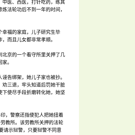
，中医、西医，打针吃药，练其
修炼法轮功后不到一年的时间，
个幸福的家庭，儿子研究生毕
作，而且儿女都非常孝顺。
到北京的一个看守所里关押了几
回家。
人诬告绑架，她儿子家也被抄。
、劝三退，牢头知道后罚她干脏
使下使尽手段折磨转化她，她坚
手印，警察还指使犯人把她扭着
子劳教所。该劳教所关押的法轮
都要请示狱警，只要狱警不同意