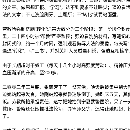
教所警察和她们指使的吸毒犯强迫“转化”，警察让吸毒犯时时
的文章、做思想汇报、“学习”，达不到要求不让睡觉；逼迫看
法的文章；不让洗脸刷牙、上厕所；不“转化”就罚站面壁。
劳教所强制洗脑“转化”迫害大致分为三个阶段：第一阶段全封
里，二十四小时被“帮教”严密监控；强迫看洗脑材料，写笔记
封闭式的，约一个月时间，强制观看侮辱大法的录像，每天写“
逼迫“转化”、写“三书”，并对关押人员威逼利诱，强迫互相检
由于长期超时干奴工（每天十几个小时高强度劳动）、精神压
血压渐渐的升高，至200多。
二零零三年三月底，张毓芳干了一整天活，晚饭后被集中到大教室
迫她站起来发言，她刚站起来就昏迷跌倒了。她卧床五天，其
饭。劳教所怕承担责任，这才把她抬到宁夏武警医院，呆了一
教所。警察还让她揭批法轮功，辱骂师父等，还得让她站起，
了。