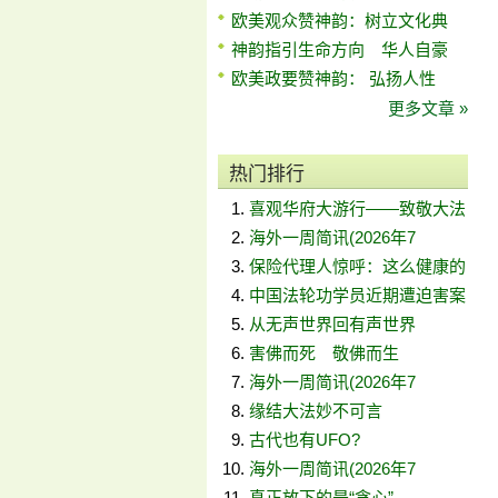
欧美观众赞神韵：树立文化典
神韵指引生命方向 华人自豪
欧美政要赞神韵： 弘扬人性
更多文章 »
热门排行
喜观华府大游行——致敬大法
海外一周简讯(2026年7
保险代理人惊呼：这么健康的
中国法轮功学员近期遭迫害案
从无声世界回有声世界
害佛而死 敬佛而生
海外一周简讯(2026年7
缘结大法妙不可言
古代也有UFO?
海外一周简讯(2026年7
真正放下的是“贪心”