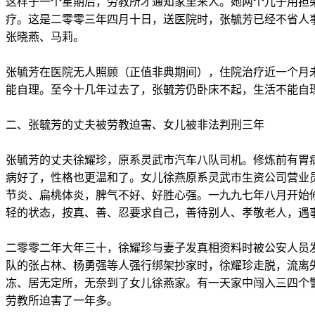
这样子一个星期后，劳教所才通知家里来人。她两个儿子用担
疗。这是二零零三年四月十日，送医院时，张毓芳已经不省人
张晓燕、马莉。
张毓芳在医院无人照顾（正值非典期间），住院治疗近一个月
能自理。至今十几年过去了，张毓芳仍卧床不起，生活不能自
二、张毓芳的丈夫被劳教迫害、女儿被非法判刑三年
张毓芳的丈夫徐耀珍，原系灵武市汽车八队司机。修炼前有胃
病好了，性格也更温和了。女儿徐燕原系灵武市生资公司营业
节炎、扁桃体炎，脾气不好、好胜心强。一九九七年八月开始
轻的状态，按真、善、忍要求自己，善待别人、孝敬老人，遇
二零零二年大年三十，徐耀珍与妻子发真相资料时被公安人员
队的张占林、杨勇强等人强行绑架抄家时，徐耀珍走脱，流离
冻、居无定所，无奈到了女儿徐燕家。有一天家中闯入三四个
劳教所迫害了一年多。