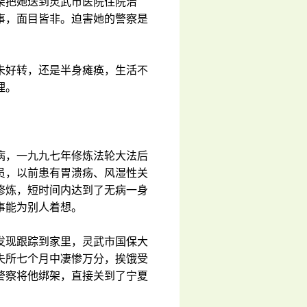
架把她送到灵武市医院住院治
事，面目皆非。迫害她的警察是
未好转，还是半身瘫痪，生活不
理。
病，一九九七年修炼法轮大法后
员，以前患有胃溃疡、风湿性关
修炼，短时间内达到了无病一身
事能为别人着想。
发现跟踪到家里，灵武市国保大
失所七个月中凄惨万分，挨饿受
警察将他绑架，直接关到了宁夏