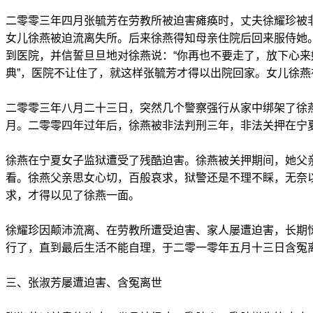
二零零三年四月张毓芳在劳教所被迫害瘫痪时，丈夫徐耀珍被
女儿徐燕被迫流离失所。后来徐燕得知母亲住院后回来服侍她
到医院，并信誓旦旦地对徐燕说：“你再也不要走了，放下心来
典”，医院不让住了，就这样张毓芳才得以出院回家。女儿徐
二零零三年八月二十三日，突然几个警察强行从家中绑架了徐
月。二零零四年过年后，徐燕被非法判刑三年，非法关押在宁
徐燕在宁夏女子监狱遭受了残酷迫害。徐燕被关押期间，她父
看。徐燕父亲思女心切，百般哀求，狱警还是不理不睬，无奈
求，才得以见了徐燕一面。
徐耀珍因颠沛流离、在劳教所遭受迫害、家人屡遭迫害，长期
行了，直到最后生活不能自理，于二零一零年五月十三日含冤
三、张淑芳屡遭迫害、含冤离世