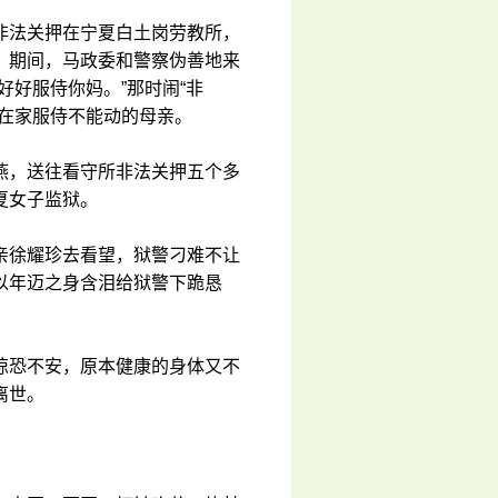
非法关押在宁夏白土岗劳教所，
。期间，马政委和警察伪善地来
好好服侍你妈。”那时闹“非
燕在家服侍不能动的母亲。
燕，送往看守所非法关押五个多
夏女子监狱。
亲徐耀珍去看望，狱警刁难不让
以年迈之身含泪给狱警下跪恳
惊恐不安，原本健康的身体又不
离世。