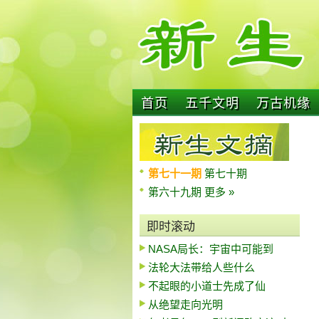
首页
五千文明
万古机缘
第七十一期
第七十期
第六十九期
更多 »
即时滚动
NASA局长：宇宙中可能到
法轮大法带给人些什么
不起眼的小道士先成了仙
从绝望走向光明