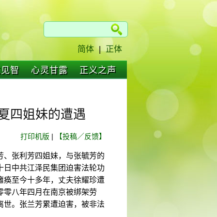
简体
|
正体
仁见智
心灵甘露
正义之声
宁夏四姐妹的遭遇
打印机版
|
【投稿／反馈】
芳、张利芳四姐妹，与张毓芳的
十日中共江泽民集团迫害法轮功
瘫痪至今十多年，丈夫徐耀珍遭
零零八年四月在南京被绑架劳
离世。张兰芳累遭迫害，被非法