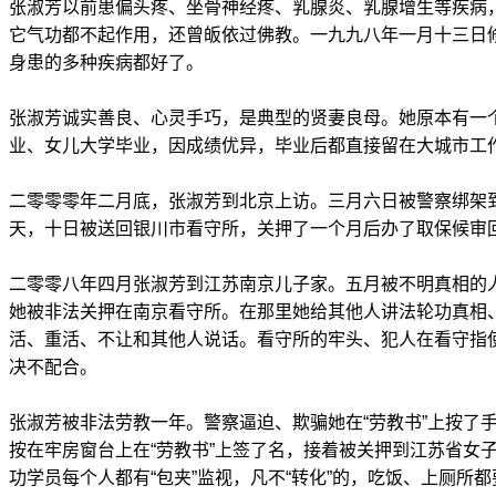
张淑芳以前患偏头疼、坐骨神经疼、乳腺炎、乳腺增生等疾病
它气功都不起作用，还曾皈依过佛教。一九九八年一月十三日
身患的多种疾病都好了。
张淑芳诚实善良、心灵手巧，是典型的贤妻良母。她原本有一
业、女儿大学毕业，因成绩优异，毕业后都直接留在大城市工
二零零零年二月底，张淑芳到北京上访。三月六日被警察绑架
天，十日被送回银川市看守所，关押了一个月后办了取保候审
二零零八年四月张淑芳到江苏南京儿子家。五月被不明真相的
她被非法关押在南京看守所。在那里她给其他人讲法轮功真相
活、重活、不让和其他人说话。看守所的牢头、犯人在看守指
决不配合。
张淑芳被非法劳教一年。警察逼迫、欺骗她在“劳教书”上按了
按在牢房窗台上在“劳教书”上签了名，接着被关押到江苏省女
功学员每个人都有“包夹”监视，凡不“转化”的，吃饭、上厕所