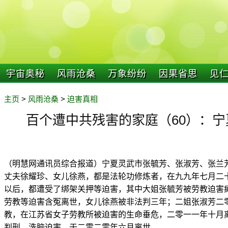
宇宙奥秘
风雨沧桑
万象纷纷
因果省思
见
主页
>
风雨沧桑
>
迫害真相
百个遭中共残害的家庭（60）：
（明慧网通讯员综合报道）宁夏灵武市张毓芳、张淑芳、张兰
丈夫徐耀珍、女儿徐燕，都是法轮功修炼者，在九九年七月二
以后，都遭受了绑架关押等迫害，其中大姐张毓芳被劳教迫害
劳教等迫害含冤离世，女儿徐燕被非法判三年；二姐张淑芳二
教，在江苏省女子劳教所被迫害的生命垂危，二零一一年十月
判刑、洗脑迫害，于二零二零年六月离世。