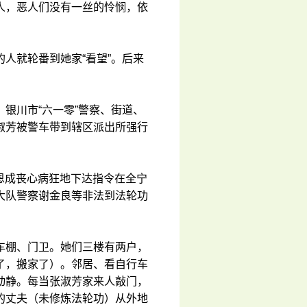
人，恶人们没有一丝的怜悯，依
人就轮番到她家“看望”。后来
银川市“六一零”警察、街道、
淑芳被警车带到辖区派出所强行
乔恩成丧心病狂地下达指令在全宁
大队警察谢金良等非法到法轮功
车棚、门卫。她们三楼有两户，
了，搬家了）。邻居、看自行车
动静。每当张淑芳家来人敲门，
的丈夫（未修炼法轮功）从外地