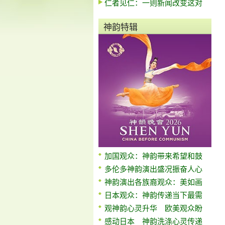
仁者见仁：一则新闻改变这对
神韵特辑
加国观众：神韵带来希望和鼓
多伦多神韵演出盛况振奋人心
神韵演出各族裔观众：美如画
日本观众：神韵传递当下最需
观神韵心灵升华 欧美观众盼
感动日本 神韵洗涤心灵传递