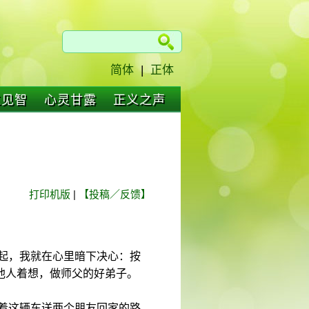
简体
|
正体
仁见智
心灵甘露
正义之声
打印机版
|
【投稿／反馈】
天起，我就在心里暗下决心：按
他人着想，做师父的好弟子。
开着这辆车送两个朋友回家的路