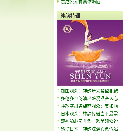
贾成公元神离体随仙
神韵特辑
加国观众：神韵带来希望和鼓
多伦多神韵演出盛况振奋人心
神韵演出各族裔观众：美如画
日本观众：神韵传递当下最需
观神韵心灵升华 欧美观众盼
感动日本 神韵洗涤心灵传递