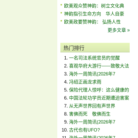
欧美观众赞神韵：树立文化典
神韵指引生命方向 华人自豪
欧美政要赞神韵： 弘扬人性
更多文章 »
热门排行
一名司法系统官员的觉醒
喜观华府大游行——致敬大法
海外一周简讯(2026年7
冯绍正画龙求雨
保险代理人惊呼：这么健康的
中国法轮功学员近期遭迫害案
从无声世界回有声世界
害佛而死 敬佛而生
海外一周简讯(2026年7
古代也有UFO?
海外一周简讯(2026年7