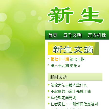
首页
五千文明
万古机缘
第七十一期
第七十期
第六十九期
更多 »
即时滚动
法轮大法带给人些什么
不起眼的小道士先成了仙
从绝望走向光明
仁者见仁：一则新闻改变这对