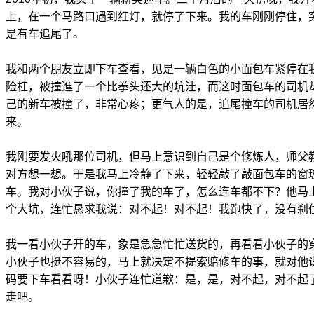
上，在一个马路口遇到红灯，就停了下来。我的车刚刚停住，
是有车追尾了。
我和两个朋友立即下车查看，见是一辆白色的小面包车紧停在
险杠，被撞進了一个比拳头还大的坑洼，而这时面包车的司机
己的新车被撞了，非常心疼；更气人的是，追尾撞车的司机居
来。
我刚要发火吼那位司机，但马上意识到自己是个修炼人，师父
对方想一想。于是我马上冷静了下来，轻轻敲了敲面包车的窗
车。我对小伙子说，你撞了我的车了，怎么连车都不下？他马
个大坑，连忙恳求我说：对不起！对不起！我跑快了，没有刹
我一看小伙子开的车，象是急急忙忙送货的，再看看小伙子的
小伙子也挺不容易的，马上就决定不提索赔修车的事，就对他
码要下车看看呀！小伙子连忙道歉：是，是，对不起，对不起
走吧。