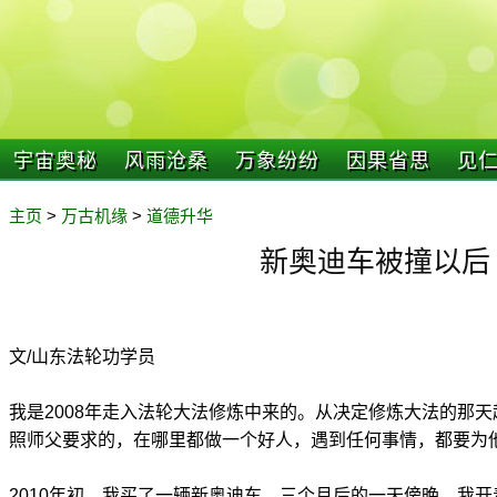
宇宙奥秘
风雨沧桑
万象纷纷
因果省思
见
主页
>
万古机缘
>
道德升华
新奥迪车被撞以后
文/山东法轮功学员
我是2008年走入法轮大法修炼中来的。从决定修炼大法的那
照师父要求的，在哪里都做一个好人，遇到任何事情，都要为
2010年初，我买了一辆新奥迪车。三个月后的一天傍晚，我