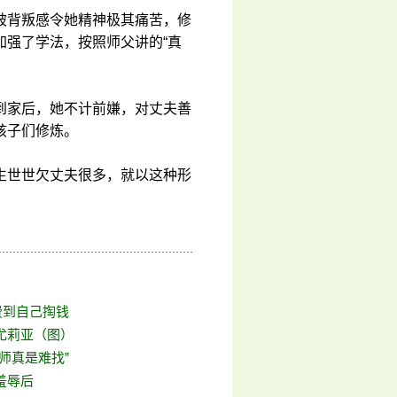
被背叛感令她精神极其痛苦，修
加强了学法，按照师父讲的“真
到家后，她不计前嫌，对丈夫善
孩子们修炼。
生世世欠丈夫很多，就以这种形
费到自己掏钱
尤莉亚（图）
师真是难找”
羞辱后