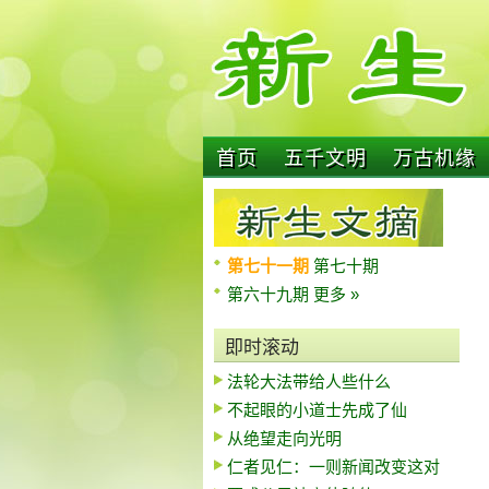
首页
五千文明
万古机缘
第七十一期
第七十期
第六十九期
更多 »
即时滚动
法轮大法带给人些什么
不起眼的小道士先成了仙
从绝望走向光明
仁者见仁：一则新闻改变这对