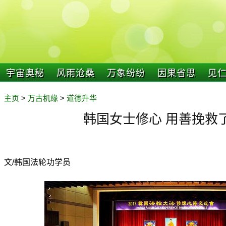
宇宙奥秘
风雨沧桑
万象纷纷
因果省思
见
主页
>
万古机缘
>
道德升华
韩国女士修心 用善挽救
文/韩国法轮功学员