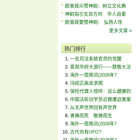
欧美观众赞神韵：树立文化典
神韵指引生命方向 华人自豪
欧美政要赞神韵： 弘扬人性
更多文章 »
热门排行
一名司法系统官员的觉醒
喜观华府大游行——致敬大法
海外一周简讯(2026年7
冯绍正画龙求雨
保险代理人惊呼：这么健康的
中国法轮功学员近期遭迫害案
从无声世界回有声世界
害佛而死 敬佛而生
海外一周简讯(2026年7
古代也有UFO?
海外一周简讯(2026年7