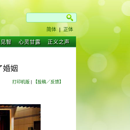
简体
|
正体
仁见智
心灵甘露
正义之声
了婚姻
打印机版
|
【投稿／反馈】