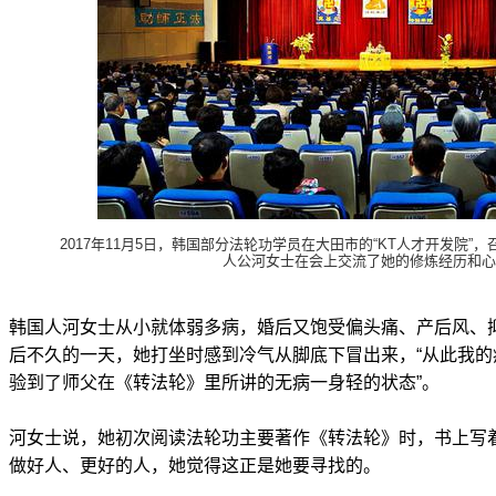
2017年11月5日，韩国部分法轮功学员在大田市的“KT人才开发院”
人公河女士在会上交流了她的修炼经历和心
韩国人河女士从小就体弱多病，婚后又饱受偏头痛、产后风、
后不久的一天，她打坐时感到冷气从脚底下冒出来，“从此我的
验到了师父在《转法轮》里所讲的无病一身轻的状态”。
河女士说，她初次阅读法轮功主要著作《转法轮》时，书上写着
做好人、更好的人，她觉得这正是她要寻找的。