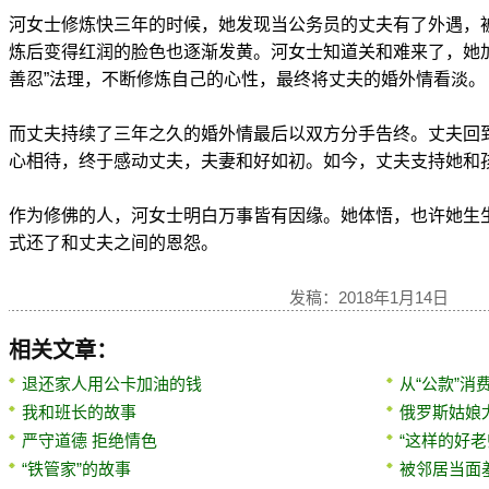
河女士修炼快三年的时候，她发现当公务员的丈夫有了外遇，
炼后变得红润的脸色也逐渐发黄。河女士知道关和难来了，她
善忍”法理，不断修炼自己的心性，最终将丈夫的婚外情看淡。
而丈夫持续了三年之久的婚外情最后以双方分手告终。丈夫回
心相待，终于感动丈夫，夫妻和好如初。如今，丈夫支持她和
作为修佛的人，河女士明白万事皆有因缘。她体悟，也许她生
式还了和丈夫之间的恩怨。
发稿：2018年1月14日
相关文章：
退还家人用公卡加油的钱
从“公款”消
我和班长的故事
俄罗斯姑娘
严守道德 拒绝情色
“这样的好老
“铁管家”的故事
被邻居当面