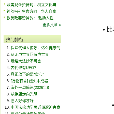
欧美观众赞神韵：树立文化典
神韵指引生命方向 华人自豪
欧美政要赞神韵： 弘扬人性
更多文章 »
•
热门排行
保险代理人惊呼：这么健康的
从无声世界回有声世界
缘结大法妙不可言
古代也有UFO?
真正放下的是“贪心”
[万物有言] 烈火中成器
海外一周简讯(2026年8
从绝望走向光明
愿人好你才好
中国法轮功学员近期遭迫害案
贾成公元神离体随仙