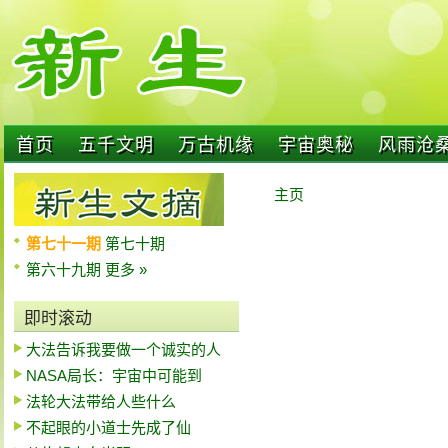
首页
五千文明
万古机缘
宇宙奥秘
风雨沧
主页
第七十一期
第七十期
第六十九期
更多 »
即时滚动
大法告诉我要做一个诚实的人
NASA局长：宇宙中可能到
法轮大法带给人些什么
不起眼的小道士先成了仙