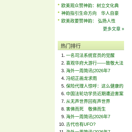
欧美观众赞神韵：树立文化典
神韵指引生命方向 华人自豪
欧美政要赞神韵： 弘扬人性
更多文章 »
热门排行
一名司法系统官员的觉醒
喜观华府大游行——致敬大法
海外一周简讯(2026年7
冯绍正画龙求雨
保险代理人惊呼：这么健康的
中国法轮功学员近期遭迫害案
从无声世界回有声世界
害佛而死 敬佛而生
海外一周简讯(2026年7
古代也有UFO?
海外一周简讯(2026年7