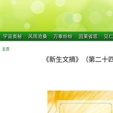
宇宙奥秘
风雨沧桑
万象纷纷
因果省思
见
主页
《新生文摘》（第二十