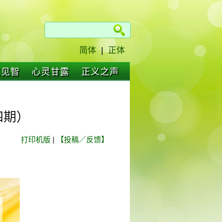
简体
|
正体
仁见智
心灵甘露
正义之声
四期）
打印机版
|
【投稿／反馈】