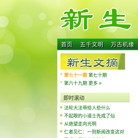
首页
五千文明
万古机缘
第七十一期
第七十期
第六十九期
更多 »
即时滚动
法轮大法带给人些什么
不起眼的小道士先成了仙
从绝望走向光明
仁者见仁：一则新闻改变这对