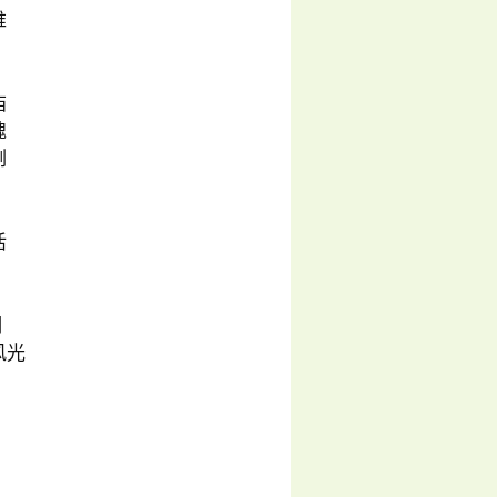
难
庙
魂
例
活
期
风光