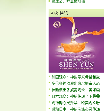
贾成公元神离体随仙
神韵特辑
加国观众：神韵带来希望和鼓
多伦多神韵演出盛况振奋人心
神韵演出各族裔观众：美如画
日本观众：神韵传递当下最需
观神韵心灵升华 欧美观众盼
感动日本 神韵洗涤心灵传递