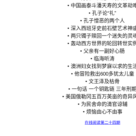
• 中国画泰斗潘天寿的文革劫
• 孔子论“礼”
• 孔子憎恶的两个人
• 深入西班牙史前石壁艺术神
• 两只镯子赎回一个迷失的灵
• 轰动西方世界的轮回转世实
• 父亲有一副好心肠
• 临海听涛
• 澳洲妇女找到梦寐以求的生
• 他冒险救出600多犹太儿童
• 文王泽及枯骨
• 一句话 一个钥匙链 三年刑
• 美国俄勒冈五百万英亩的奇异
• 为民舍命的清官谅辅
• 烦恼由心不由事
在线阅读第二十四期