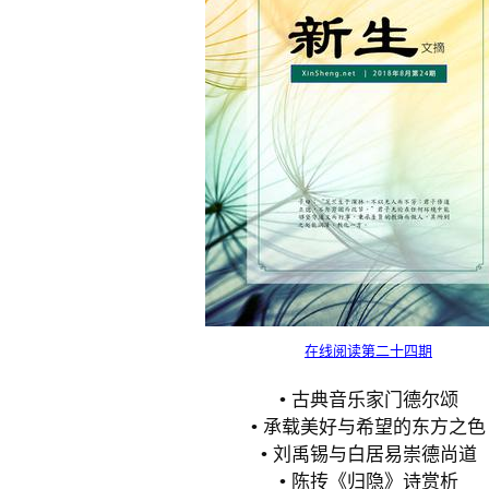
在线阅读第二十四期
• 古典音乐家门德尔颂
• 承载美好与希望的东方之色
• 刘禹锡与白居易崇德尚道
• 陈抟《归隐》诗赏析