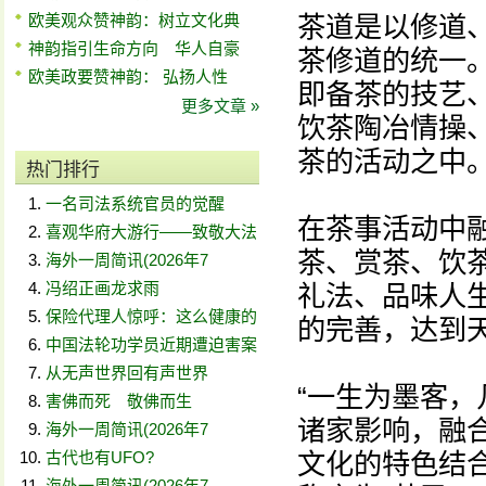
欧美观众赞神韵：树立文化典
茶道是以修道
神韵指引生命方向 华人自豪
茶修道的统一
欧美政要赞神韵： 弘扬人性
即备茶的技艺
更多文章 »
饮茶陶冶情操
茶的活动之中
热门排行
一名司法系统官员的觉醒
在茶事活动中
喜观华府大游行——致敬大法
茶、赏茶、饮
海外一周简讯(2026年7
冯绍正画龙求雨
礼法、品味人
保险代理人惊呼：这么健康的
的完善，达到
中国法轮功学员近期遭迫害案
从无声世界回有声世界
“一生为墨客，
害佛而死 敬佛而生
诸家影响，融
海外一周简讯(2026年7
古代也有UFO?
文化的特色结
海外一周简讯(2026年7