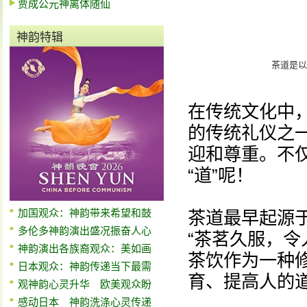
贾成公元神离体随仙
神韵特辑
茶道是以
在传统文化中
的传统礼仪之
迎和尊重。不
“道”呢！
加国观众：神韵带来希望和鼓
茶道最早起源
多伦多神韵演出盛况振奋人心
“茶茗久服，令
神韵演出各族裔观众：美如画
茶饮作为一种
日本观众：神韵传递当下最需
育、提高人的
观神韵心灵升华 欧美观众盼
感动日本 神韵洗涤心灵传递