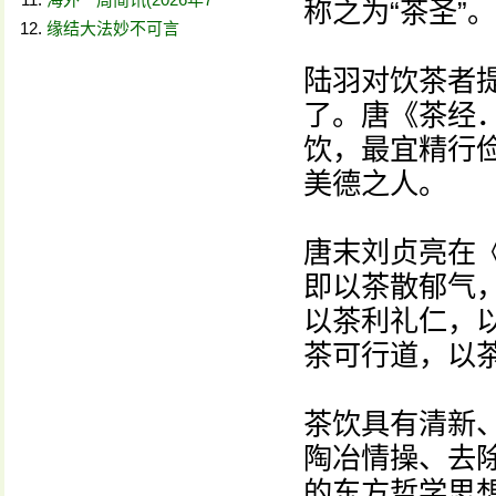
称之为“茶圣”。
缘结大法妙不可言
陆羽对饮茶者
了。唐《茶经
饮，最宜精行
美德之人。
唐末刘贞亮在《
即以茶散郁气
以茶利礼仁，
茶可行道，以
茶饮具有清新
陶冶情操、去除
的东方哲学思想