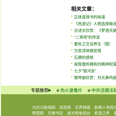
相关文章：
正体竖排书的味道
《西游记》人物选择暗
古诗文欣赏：《梦游天
“二贤祠”的传说
夏秋之交话养生（图）
为官须体察民情
石狮的感悟
高智晟所拥有的精神财
七夕“银河会”
钢琴曲欣赏：月光奏鸣
专题推荐
伪火录像片
中共活摘法
大纪元新闻网
动态网
无界网络
新唐人电视
明慧网
天梯书店
放光明电视台
希望之声