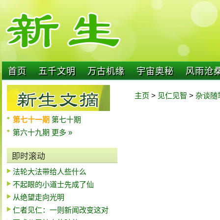
首页
五千文明
万古机缘
宇宙奥秘
风雨沧
主页
>
见仁见智
>
杂谈随
第七十一期
第七十期
第六十九期
更多 »
即时滚动
法轮大法带给人些什么
不起眼的小道士先成了仙
从绝望走向光明
仁者见仁：一则新闻改变这对