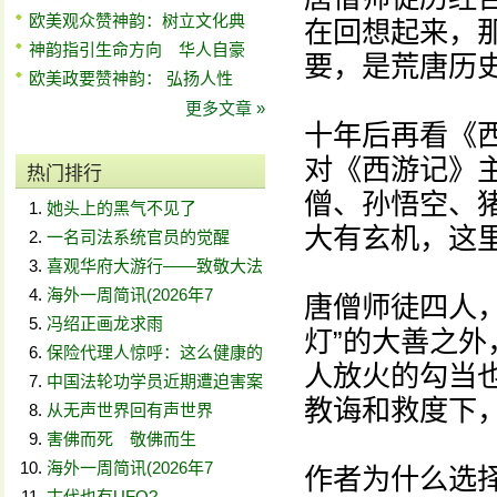
欧美观众赞神韵：树立文化典
在回想起来，
神韵指引生命方向 华人自豪
要，是荒唐历
欧美政要赞神韵： 弘扬人性
更多文章 »
十年后再看《
对《西游记》
热门排行
僧、孙悟空、
她头上的黑气不见了
大有玄机，这
一名司法系统官员的觉醒
喜观华府大游行——致敬大法
海外一周简讯(2026年7
唐僧师徒四人
冯绍正画龙求雨
灯”的大善之
保险代理人惊呼：这么健康的
人放火的勾当
中国法轮功学员近期遭迫害案
教诲和救度下
从无声世界回有声世界
害佛而死 敬佛而生
海外一周简讯(2026年7
作者为什么选
古代也有UFO?