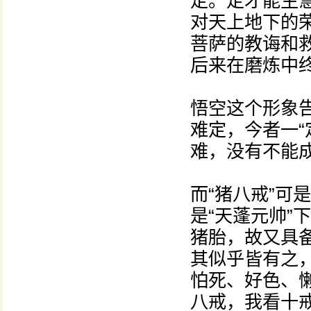
定。定才能生
对天上地下的
菩萨的教诲和救
后来在磨炼中终
悟空这个形象告
难定，今者一“
难，没有不能
而“猪八戒”可
是“天蓬元帅”
猪胎，故又具备
其似乎皆有之
怕死、好色、
八戒，我看十