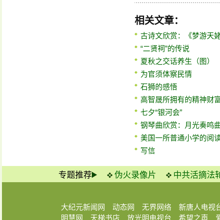
相关文章：
古诗文欣赏：《梦游天
“二贤祠”的传说
夏秋之交话养生（图）
为官须体察民情
石狮的感悟
高智晟所拥有的精神财
七夕“银河会”
钢琴曲欣赏：月光奏鸣
美国一所普通小学的阅
写信
专题推荐
伪火录像片
中共活摘法
大纪元新闻网
动态网
无界网络
新唐人电视
明慧网
天梯书店
放光明电视台
希望之声