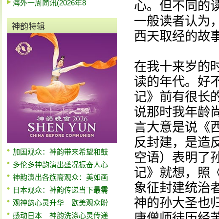
海外一周简讯(2026年8
心。但不同的
一般读者认为
神韵特辑
西天取经的故
在我十来岁的
读的年代。好
记》前有很长
说那时我年龄
言大意是说《
反封建，是造反
加国观众：神韵带来希望和鼓
空语）表明了
多伦多神韵演出盛况振奋人心
记》就想，照
神韵演出各族裔观众：美如画
象征封建统治
日本观众：神韵传递当下最需
神的孙大圣也
观神韵心灵升华 欧美观众盼
唐僧师徒历经
感动日本 神韵洗涤心灵传递