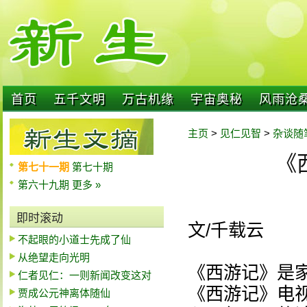
首页
五千文明
万古机缘
宇宙奥秘
风雨沧
主页
>
见仁见智
>
杂谈随
《
第七十一期
第七十期
第六十九期
更多 »
即时滚动
文/千载云
不起眼的小道士先成了仙
从绝望走向光明
《西游记》是
仁者见仁：一则新闻改变这对
《西游记》电
贾成公元神离体随仙