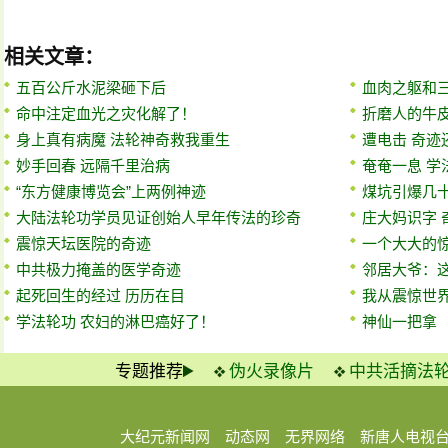
相关文章：
五百公斤水泥梁砸下后
血肉之躯和
命中注定血光之灾化解了！
折磨人的牛
身上真有病魔 法轮神奇救我重生
遭电击 奇迹
妙手回春 远隔千里治病
奄奄一息 
“东方健康博览会”上两例神迹
煤坑引爆几十
大陆法轮功学员见证创始人早年传法的珍奇
庄大妈识字 
震惊天坛医院的奇迹
一个大大的
中共极力掩盖的医学奇迹
邻居大爷：
起死回生的经过 历历在目
我从震惊世
学法轮功 农妇的淋巴癌好了！
神仙一把拿
专题推荐
伪火录像片
中共活摘法
大纪元新闻网
动态网
无界网络
新唐人电视