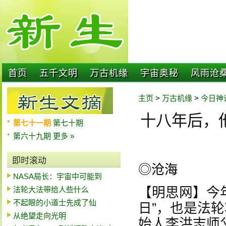
首页
五千文明
万古机缘
宇宙奥秘
风雨沧
主页
>
万古机缘
>
今日神
十八年后，
第七十一期
第七十期
第六十九期
更多 »
即时滚动
◎沧海
NASA局长：宇宙中可能到
法轮大法带给人些什么
【明思网】今
不起眼的小道士先成了仙
日”，也是法
从绝望走向光明
始人李洪志师