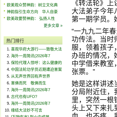
《转法轮》上
欧美观众赞神韵：树立文化典
大法弟子今年
神韵指引生命方向 华人自豪
第一期学员。
欧美政要赞神韵： 弘扬人性
更多文章 »
“一九九二年
功传法。当时
热门排行
服，领着孩子
喜观华府大游行——致敬大法
办班的情况，
海外一周简讯(2026年7
中学借来教室
保险代理人惊呼：这么健康的
中国法轮功学员近期遭迫害案
张票。”
从无声世界回有声世界
她是这样讲述
害佛而死 敬佛而生
海外一周简讯(2026年7
分局附近住，
古代也有UFO?
里，突然一根
海外一周简讯(2026年7
头上又下来扎
缘结大法妙不可言
血，也不疼。
[万物有言] 烈火中成器