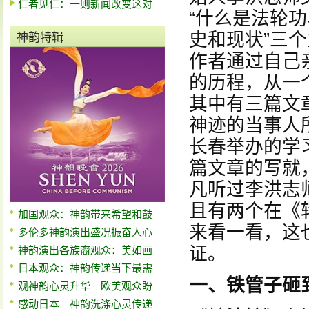
仁者见仁：一则新闻改变这对
“什么是法轮
史和现状”三
神韵特辑
作者通过自己
的历程，从一
其中有三篇文
神迹的当事人
长春举办的学
篇文章的写就
凡听过李洪志
且有两个在《
加国观众：神韵带来希望和鼓
来看一看，这
多伦多神韵演出盛况振奋人心
证。
神韵演出各族裔观众：美如画
日本观众：神韵传递当下最需
一、铁管子砸
观神韵心灵升华 欧美观众盼
感动日本 神韵洗涤心灵传递