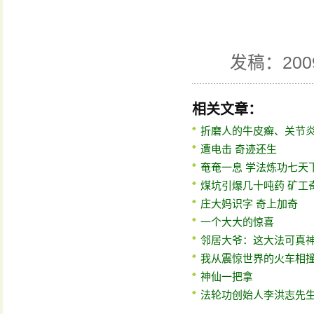
发稿：200
相关文章：
折磨人的牛皮癣、关节
遭电击 奇迹还生
奄奄一息 学法炼功七天
煤坑引爆几十吨药 矿工
庄大妈识字 奇上加奇
一个大大的惊喜
邻居大爷：这大法可真
我从震惊世界的火车相
神仙一把拿
法轮功创始人李洪志先生