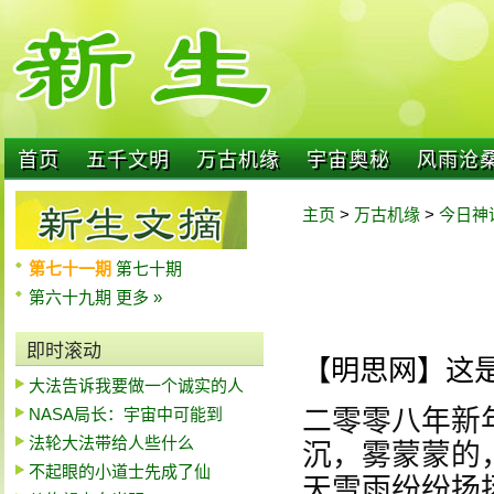
首页
五千文明
万古机缘
宇宙奥秘
风雨沧
主页
>
万古机缘
>
今日神
第七十一期
第七十期
第六十九期
更多 »
即时滚动
【明思网】这
大法告诉我要做一个诚实的人
NASA局长：宇宙中可能到
二零零八年新
法轮大法带给人些什么
沉，雾蒙蒙的
不起眼的小道士先成了仙
天雪雨纷纷扬