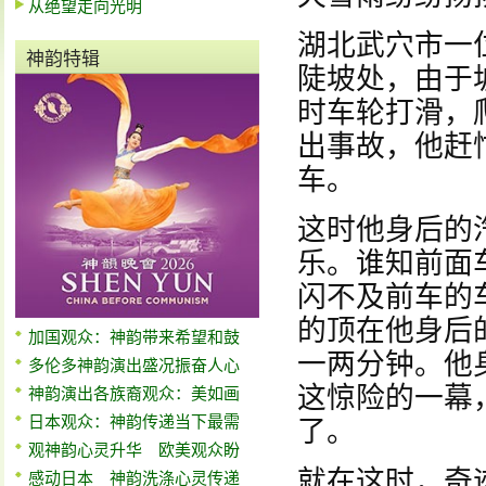
从绝望走向光明
湖北武穴市一
神韵特辑
陡坡处，由于
时车轮打滑，
出事故，他赶
车。
这时他身后的
乐。谁知前面
闪不及前车的
的顶在他身后
加国观众：神韵带来希望和鼓
一两分钟。他
多伦多神韵演出盛况振奋人心
这惊险的一幕
神韵演出各族裔观众：美如画
日本观众：神韵传递当下最需
了。
观神韵心灵升华 欧美观众盼
就在这时，奇
感动日本 神韵洗涤心灵传递