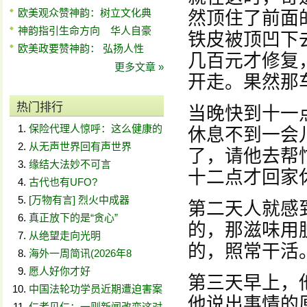
欧美观众赞神韵：树立文化典
然顶住了前面
神韵指引生命方向 华人自豪
铁皮被顶凹下
欧美政要赞神韵： 弘扬人性
几百元才修复
更多文章 »
开走。果然那
热门排行
当晚快到十一
保险代理人惊呼：这么健康的
休息不到一会
从无声世界回有声世界
了，请他去帮
缘结大法妙不可言
十二点才回家
古代也有UFO?
[万物有言] 烈火中成器
第二天人就感
真正放下的是“贪心”
的，那滋味用
从绝望走向光明
的，照常干活
海外一周简讯(2026年8
愿人好你才好
第三天早上，
中国法轮功学员近期遭迫害案
他说出事情的
仁者见仁：一则新闻改变这对