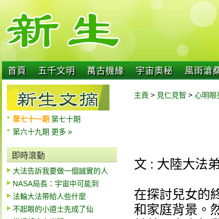
首頁
五千文明
萬古機緣
宇宙奧秘
風雨滄
主頁
>
見仁見智
>
心明眼
第七十一期
第七十期
第六十九期
更多 »
即時滾動
文 : 大陸大法
大法告訴我要做一個誠實的人
NASA局長：宇宙中可能到
在探討兒女的
法輪大法帶給人些什麼
和家庭背景。然
不起眼的小道士先成了仙