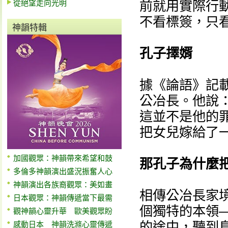
從絕望走向光明
前就用實際行
不看標簽，只
神韻特輯
孔子擇婿
據《論語》記
公冶長。他說
這並不是他的
把女兒嫁給了一
加國觀眾：神韻帶來希望和鼓
那孔子為什麼
多倫多神韻演出盛況振奮人心
神韻演出各族裔觀眾：美如畫
相傳公冶長家
日本觀眾：神韻傳遞當下最需
個獨特的本領
觀神韻心靈升華 歐美觀眾盼
的途中，聽到鳥
感動日本 神韻洗滌心靈傳遞