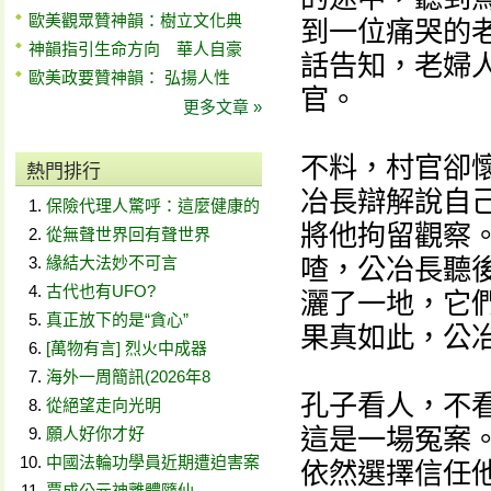
歐美觀眾贊神韻：樹立文化典
到一位痛哭的
神韻指引生命方向 華人自豪
話告知，老婦
歐美政要贊神韻： 弘揚人性
官。
更多文章 »
不料，村官卻
熱門排行
冶長辯解說自
保險代理人驚呼：這麼健康的
將他拘留觀察
從無聲世界回有聲世界
緣結大法妙不可言
喳，公冶長聽
古代也有UFO?
灑了一地，它
真正放下的是“貪心”
果真如此，公
[萬物有言] 烈火中成器
海外一周簡訊(2026年8
孔子看人，不看
從絕望走向光明
這是一場冤案
願人好你才好
中國法輪功學員近期遭迫害案
依然選擇信任
賈成公元神離體隨仙