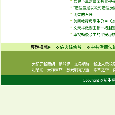
官吏下筆定案常有鬼神
"這個量足以殺死這個房
明智的石匠
美國教授與學生分享《
文天祥做閻王斷一樁擱
車禍劫後余生的平安秘
專題推薦
偽火錄像片
中共活摘法
大紀元新聞網
動態網
無界網絡
新唐人電視
明慧網
天梯書店
放光明電視臺
希望之聲
Copyright © 新