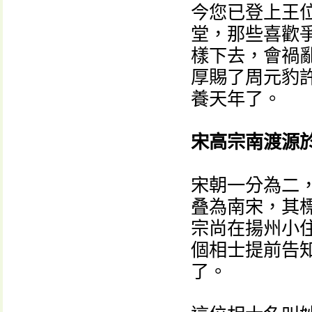
今您已登上王
堂，那些喜歡
樣下去，會禍
厚賜了周元豹
養天年了。
宋高宗南渡源
宋朝一分為二
叠為南宋，其
宗尚在揚州小
個相士提前告
了。