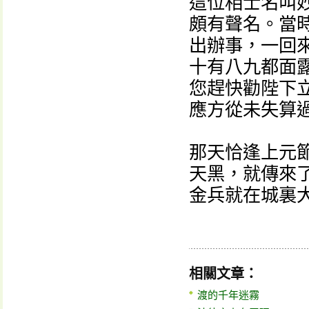
這位相士名叫
頗有聲名。當
出辦事，一回
十有八九都面
您趕快勸陛下
應方從未失算
那天恰逢上元
天黑，就傳來
金兵就在城裏
相關文章：
渡的千年迷霧