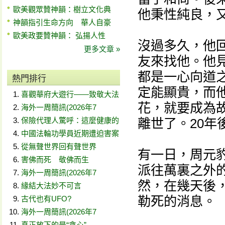
歐美觀眾贊神韻：樹立文化典
他秉性純良，
神韻指引生命方向 華人自豪
歐美政要贊神韻： 弘揚人性
沒過多久，他
更多文章 »
友來找他。他見
都是一心向道
熱門排行
定能顯貴，而
喜觀華府大遊行——致敬大法
花，就要成為故
海外一周簡訊(2026年7
保險代理人驚呼：這麼健康的
離世了。20年
中國法輪功學員近期遭迫害案
從無聲世界回有聲世界
有一日，周元
害佛而死 敬佛而生
派往萬裏之外
海外一周簡訊(2026年7
然，在幾天後
緣結大法妙不可言
勒死的消息。
古代也有UFO?
海外一周簡訊(2026年7
真正放下的是“貪心”