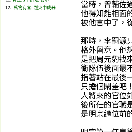
當時，曾輔佐
[萬物有言] 烈火中成器
他得知能相面
被他言中了，
那時，李嗣源
格外留意。他
是把周元豹找
衛隊伍後面最
指著站在最後
只擔個閑差吧！
人將來的官位如
後所任的官職
是明宗繼位前