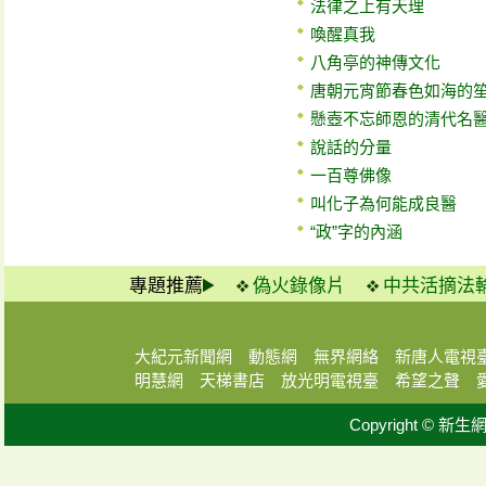
法律之上有天理
喚醒真我
八角亭的神傳文化
唐朝元宵節春色如海的
懸壺不忘師恩的清代名
說話的分量
一百尊佛像
叫化子為何能成良醫
“政”字的內涵
專題推薦
偽火錄像片
中共活摘法
大紀元新聞網
動態網
無界網絡
新唐人電視
明慧網
天梯書店
放光明電視臺
希望之聲
Copyright © 新