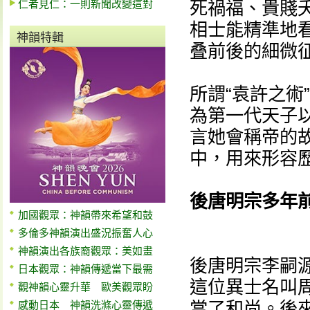
仁者見仁：一則新聞改變這對
死禍福、貴賤
相士能精準地
神韻特輯
叠前後的細微
所謂“袁許之術
為第一代天子
言她會稱帝的
中，用來形容
後唐明宗多年
加國觀眾：神韻帶來希望和鼓
多倫多神韻演出盛況振奮人心
神韻演出各族裔觀眾：美如畫
後唐明宗李嗣
日本觀眾：神韻傳遞當下最需
這位異士名叫
觀神韻心靈升華 歐美觀眾盼
當了和尚。後
感動日本 神韻洗滌心靈傳遞