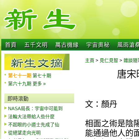
首頁
五千文明
萬古機緣
宇宙奧秘
風雨滄
主頁
>
見仁見智
>
雜談隨
唐宋
第七十一期
第七十期
第六十九期
更多 »
即時滾動
文：顏丹
NASA局長：宇宙中可能到
法輪大法帶給人些什麼
相面之術是陰
不起眼的小道士先成了仙
能通過他人的
從絕望走向光明