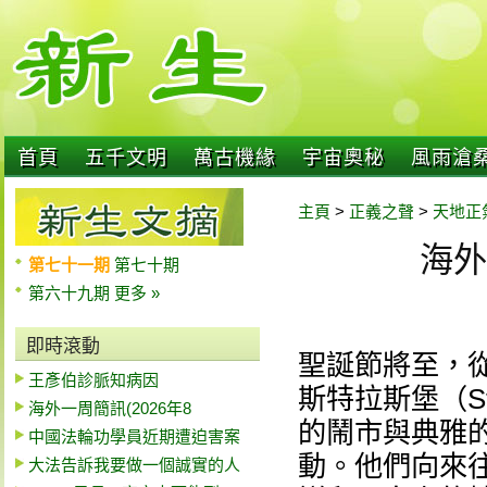
首頁
五千文明
萬古機緣
宇宙奧秘
風雨滄
主頁
>
正義之聲
>
天地正
海外
第七十一期
第七十期
第六十九期
更多 »
即時滾動
聖誕節將至，
王彥伯診脈知病因
斯特拉斯堡（St
海外一周簡訊(2026年8
的鬧市與典雅
中國法輪功學員近期遭迫害案
動。他們向來
大法告訴我要做一個誠實的人