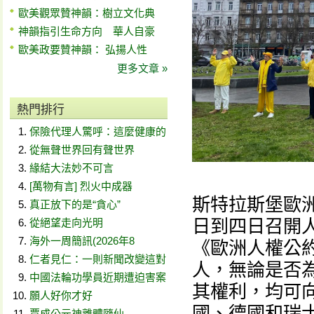
歐美觀眾贊神韻：樹立文化典
神韻指引生命方向 華人自豪
歐美政要贊神韻： 弘揚人性
更多文章 »
熱門排行
保險代理人驚呼：這麼健康的
從無聲世界回有聲世界
緣結大法妙不可言
[萬物有言] 烈火中成器
斯特拉斯堡歐洲理事
真正放下的是“貪心”
日到四日召開
從絕望走向光明
海外一周簡訊(2026年8
《歐洲人權公
仁者見仁：一則新聞改變這對
人，無論是否
中國法輪功學員近期遭迫害案
其權利，均可
願人好你才好
國、德國和瑞
賈成公元神離體隨仙