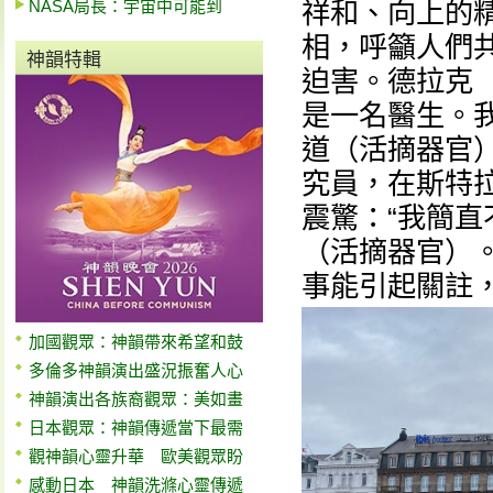
NASA局長：宇宙中可能到
祥和、向上的
相，呼籲人們
神韻特輯
迫害。德拉克（
是一名醫生。
道（活摘器官）
究員，在斯特
震驚：“我簡
（活摘器官）
事能引起關註
加國觀眾：神韻帶來希望和鼓
多倫多神韻演出盛況振奮人心
神韻演出各族裔觀眾：美如畫
日本觀眾：神韻傳遞當下最需
觀神韻心靈升華 歐美觀眾盼
感動日本 神韻洗滌心靈傳遞