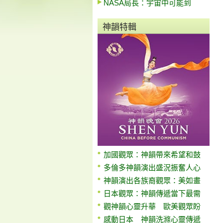
NASA局長：宇宙中可能到
神韻特輯
加國觀眾：神韻帶來希望和鼓
多倫多神韻演出盛況振奮人心
神韻演出各族裔觀眾：美如畫
日本觀眾：神韻傳遞當下最需
觀神韻心靈升華 歐美觀眾盼
感動日本 神韻洗滌心靈傳遞