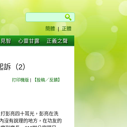
簡體
|
正體
仁見智
心靈甘露
正義之聲
起訴（2）
打印機版
|
【投稿／反饋】
員打彭亮四十耳光，彭亮在洗
國內沒有說理的地方，在功友的