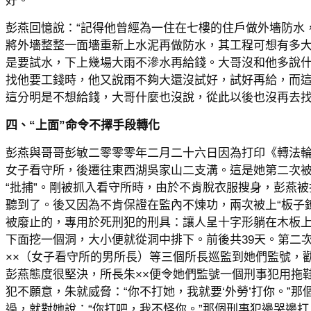
好。
彭燕回憶說：“記得他曾經為一住在七樓的住戶做外墻防水
將外墻整整一面墻重新上水泥再做防水，其工程可想有多
是要試水，下上幾場大雨不滲水再給錢。大哥沒和他多說
找他要工錢時，他又說雨不夠大還沒試好，試好再給，而
這分明是不想給錢，大哥什麼也沒說，從此以後也沒再去找
四、“上面”命令不擇手段轉化
彭燕與哥哥彭敏二零零零年二月二十六日因為打印《轉法
女子看守所，後遷往東西湖吳家山二支溝。這是她第二次
“批捕”。剛被抓入看守所時，由於不肯脫衣服搜身，彭燕
聽到了。後又因為不肯保證在監內不煉功，兩次被上“板子鐐”
被廢止的，專用於死刑犯的刑具：讓人呈十字形躺在木板
下面挖一個洞，大小便就從洞中排下。前後共39天。第二次
××（女子看守所的男所長）等三個所長巡監到她們監號，勸
彭燕態度很堅決，所長朱××便令她們監號一個刑事犯用拖
犯不願意，朱就威脅：“你不打她，我就要‘外勞’打你。”
過，就對她說：“你打吧，我不怪你。”那個刑事犯邊哭邊