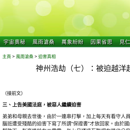
宇宙奧秘
風雨滄桑
萬象紛紛
因果省思
見
主頁
>
風雨滄桑
>
迫害真相
神州浩劫（七）：被迫越洋
（接前文）
三、上告美國法庭，被惡人繼續迫害
弟弟和母親去世後，由於一連串打擊，加上每天有看守人
腦班遭受殘酷的迫害下寫了所謂“保證書”才放回家。由於