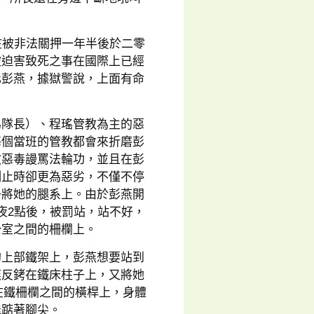
在被非法關押一年半後於二零
被迫害致死之事在國際上已經
化彭燕，據獄警說，上面有命
為隊長）、程瑤管教為主的惡
每個當班的管教都會來折磨彭
教惡毒謾罵法輪功，並且在彭
制止時卻更為惡劣，不僅不停
子將她的腿系上。由於彭燕開
夜2點後，被罰站，站不好，
公室之間的柵欄上。
的上部鐵架上，彭燕想要站到
燕反銬在鐵床柱子上，又將她
在鐵柵欄之間的橫桿上，身體
能踮著腳尖。