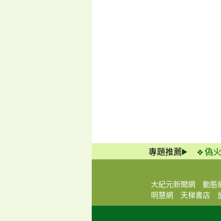
專題推薦
偽
大紀元新聞網
動態
明慧網
天梯書店