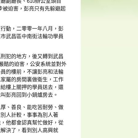
廳副廳長、610辦公室頭目
步被迫害，彭亮只有先躲避起
復行動，二零零一年八月，彭
漢市武昌區中南街法輪功學員
死刑犯的地方，後又轉到武昌
到嚴酷的迫害，公安系統並對外
學員的樓前，不讓彭亮和法輪
見家屬的房間裏做衛生，工作
想給樓上關押的學員送去，還
地叫彭亮回到小鍋爐房去。
忠厚、善良、能吃苦耐勞、做
和別人計較，事事為別人著
他，他都會認真幫忙做好，從
題解決了，看到別人高興就