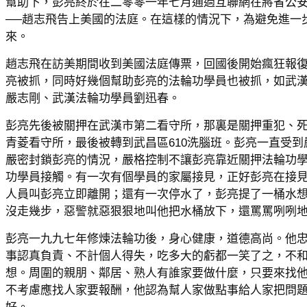
幫助下，彭亮終於在二零零一年七月通過互聯網在將省公安
──趙志飛告上美國的法庭。在這樣的情況下，為避免進一
來。
趙志飛在訪美期間收到美國法庭傳票，回國後開始瘋狂報
亮被抓，同時好幾個幫助彭亮的法輪功學員也被抓，如武
嚴志剛、武漢法輪功學員劉迅春。
彭亮先後被關押在武漢市第二看守所，那裏是關押重犯、
青菱看守所，最後被轉到武昌區610洗腦班。彭亮一直受
嚴密封鎖彭亮的情況，嚴格控制不讓彭亮靠近關押法輪功
功學員接觸。有一次有個學員的家屬接見，正好彭亮在接
人員叫彭亮立即離開；還有一次停水了，彭亮提了一桶水
沒走幾步，惡警就惡狠狠地叫他把水桶放下，還罵罵咧咧
彭亮一九九七年修煉法輪功後，身心健康，道德高尚。他
事認真負責、不計個人得失，吃多大的虧都一笑了之，不
想。周圍的親朋、鄰居、熟人有誰家要做什麼，只要來找
不考慮應找人家要報酬，他認為幫人家做點事給人家把問