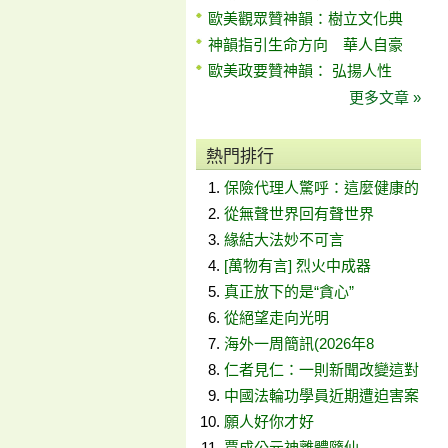
歐美觀眾贊神韻：樹立文化典
神韻指引生命方向 華人自豪
歐美政要贊神韻： 弘揚人性
更多文章 »
熱門排行
保險代理人驚呼：這麼健康的
從無聲世界回有聲世界
緣結大法妙不可言
[萬物有言] 烈火中成器
真正放下的是“貪心”
從絕望走向光明
海外一周簡訊(2026年8
仁者見仁：一則新聞改變這對
中國法輪功學員近期遭迫害案
願人好你才好
賈成公元神離體隨仙