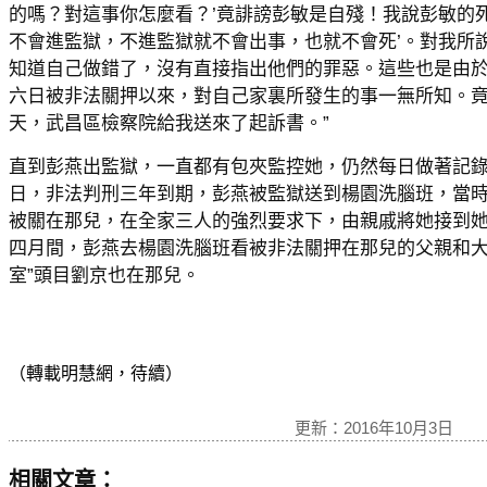
的嗎？對這事你怎麼看？’竟誹謗彭敏是自殘！我說彭敏的
不會進監獄，不進監獄就不會出事，也就不會死’。對我所
知道自己做錯了，沒有直接指出他們的罪惡。這些也是由
六日被非法關押以來，對自己家裏所發生的事一無所知。
天，武昌區檢察院給我送來了起訴書。”
直到彭燕出監獄，一直都有包夾監控她，仍然每日做著記
日，非法判刑三年到期，彭燕被監獄送到楊園洗腦班，當
被關在那兒，在全家三人的強烈要求下，由親戚將她接到
四月間，彭燕去楊園洗腦班看被非法關押在那兒的父親和大
室”頭目劉京也在那兒。
（轉載明慧網，待續）
更新：2016年10月3日
相關文章：