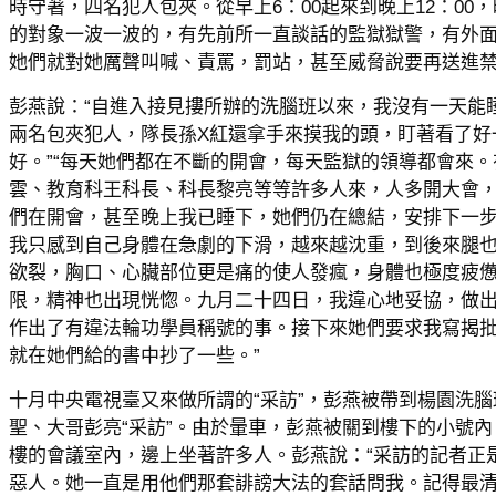
時守著，四名犯人包夾。從早上6：00起來到晚上12：00
的對象一波一波的，有先前所一直談話的監獄獄警，有外
她們就對她厲聲叫喊、責罵，罰站，甚至威脅說要再送進
彭燕說：“自進入接見摟所辦的洗腦班以來，我沒有一天能
兩名包夾犯人，隊長孫X紅還拿手來摸我的頭，盯著看了好
好。”“每天她們都在不斷的開會，每天監獄的領導都會來
雲、教育科王科長、科長黎亮等等許多人來，人多開大會
們在開會，甚至晚上我已睡下，她們仍在總結，安排下一
我只感到自己身體在急劇的下滑，越來越沈重，到後來腿
欲裂，胸口、心臟部位更是痛的使人發瘋，身體也極度疲憊
限，精神也出現恍惚。九月二十四日，我違心地妥協，做
作出了有違法輪功學員稱號的事。接下來她們要求我寫揭
就在她們給的書中抄了一些。”
十月中央電視臺又來做所謂的“采訪”，彭燕被帶到楊園洗
聖、大哥彭亮“采訪”。由於暈車，彭燕被關到樓下的小號
樓的會議室內，邊上坐著許多人。彭燕說：“采訪的記者正
惡人。她一直是用他們那套誹謗大法的套話問我。記得最清