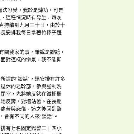
無法忍受，我於是煉功，可是
上，這種情況時有發生，每次
一直持續到九月三十日，由於十
隊長安排我每日拿著竹棒子蹉
了有關我家的事，雖說是誹謗，
。面對這樣的慘景，我不能抑
所謂的“談話”，還安排有許多
麼退休的老幹部，參與強制洗
禁閉室，先將她反銬在鐵柵欄
將她反銬，對墻站著。在長期
、痛苦與悲傷。這之後回到監
，會有不同的人來“談話”。
安排有七名固定獄警二十四小