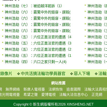
神州浩劫（七）：被迫越洋起訴（1）
神州浩劫（四
神州浩劫（六）：震驚中外的毀容、謀殺(
神州浩劫（四
神州浩劫（六）：震驚中外的毀容、謀殺(
神州浩劫（四
神州浩劫（六）：震驚中外的毀容、謀殺(
神州浩劫（
神州浩劫（六）：震驚中外的毀容、謀殺(
神州浩劫（
神州浩劫（五）：六位正直法官的遭遇（4
神州浩劫（
神州浩劫（五）：六位正直法官的遭遇（3
神州浩劫（
神州浩劫（五）：六位正直法官的遭遇（2
神州浩劫（
神州浩劫（五）：六位正直法官的遭遇（1
神州浩劫（
神州浩劫（四）：六口之家只剩一人(4)
神州浩劫（
火錄像片
中共活摘法輪功學員器官
惡人下場
法輪
網站推薦
網
無界網絡
新唐人電視臺
法網恢恢
追查國際
法輪大法真相
放光明電視臺
希望之聲
愛博電視
法輪大法信息中心
正見網
Copyright © 新生網版權所有2026 XINSHENG.NET