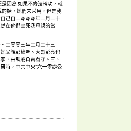
死是因為‘如果不修法輪功，就
說的話，她們未采用，但是我
於自己自二零零零年二月二十
竟然在他們害死我母親的當
錄。二零零三年二月二十三
時她父親彭維聖、大哥彭亮也
她家，由親戚負責看守。三、
哥時，中共中央“六一零辦公