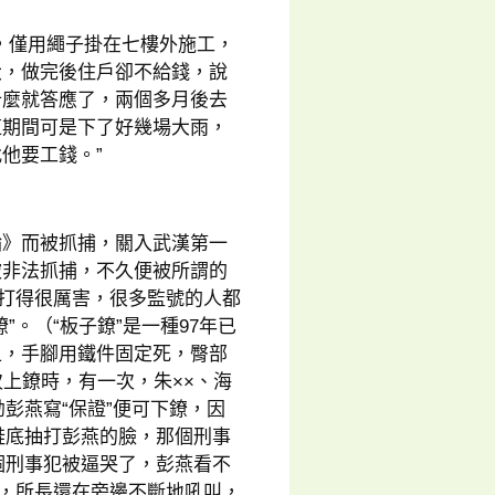
，僅用繩子掛在七樓外施工，
大，做完後住戶卻不給錢，說
什麼就答應了，兩個多月後去
這期間可是下了好幾場大雨，
他要工錢。”
輪》而被抓捕，關入武漢第一
被非法抓捕，不久便被所謂的
被打得很厲害，很多監號的人都
。（“板子鐐”是一種97年已
上，手腳用鐵件固定死，臀部
上鐐時，有一次，朱××、海
彭燕寫“保證”便可下鐐，因
鞋底抽打彭燕的臉，那個刑事
那個刑事犯被逼哭了，彭燕看不
打，所長還在旁邊不斷地吼叫，