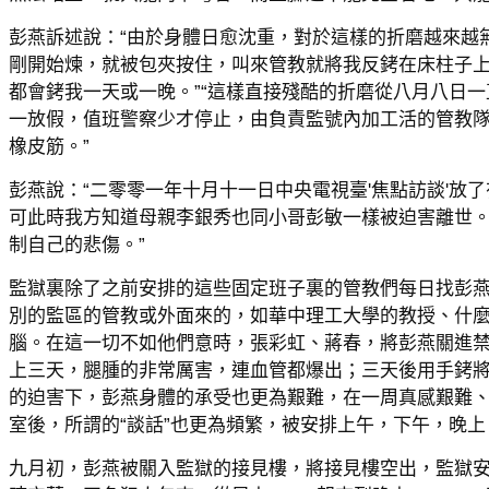
彭燕訴述說：“由於身體日愈沈重，對於這樣的折磨越來越
剛開始煉，就被包夾按住，叫來管教就將我反銬在床柱子
都會銬我一天或一晚。”“這樣直接殘酷的折磨從八月八日
一放假，值班警察少才停止，由負責監號內加工活的管教
橡皮筋。”
彭燕說：“二零零一年十月十一日中央電視臺'焦點訪談'放
可此時我方知道母親李銀秀也同小哥彭敏一樣被迫害離世
制自己的悲傷。”
監獄裏除了之前安排的這些固定班子裏的管教們每日找彭燕
別的監區的管教或外面來的，如華中理工大學的教授、什
腦。在這一切不如他們意時，張彩虹、蔣春，將彭燕關進
上三天，腿腫的非常厲害，連血管都爆出；三天後用手銬
的迫害下，彭燕身體的承受也更為艱難，在一周真感艱難
室後，所謂的“談話”也更為頻繁，被安排上午，下午，晚上
九月初，彭燕被關入監獄的接見樓，將接見樓空出，監獄