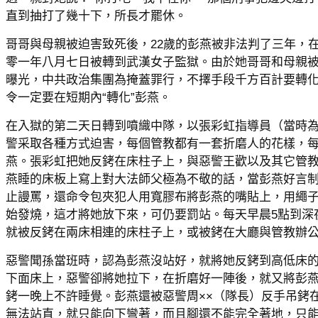
直到抽打了幾十下，所長才罷休。
哥哥與母親被迫害致死後，22歲的彭燕被非法判了三年，
零一年八月七日被轉到武漢女子監獄。由於她哥哥和母親
曝光，中共政治集團為掩蓋罪行，不擇手段千方百計要轉
令一定要在短期內“轉化”彭燕。
在入獄的第二天日轉到噴織中隊，以張彩虹指導員（當時
警采取各種方式迫害，每個管教都有一套折磨人的花樣，
燕。張彩虹把她反銬在床柱子上，與惡警王歡以及其它管
燕睡的床板上寫上對大法師父極為不敬的話，當彭燕好言
止謾罵，還命令包夾犯人用寬膠布將彭燕的嘴貼上，用繩
始發燒，這才將她放下來，可仍要罰站。每天早晨5點到深
就被反銬在兩床相連的床柱子上，或被銬在大廳與管教辦
惡警聞孫當班時，認為彭燕沒站好，就將她反銬到高低床
下面床上，惡警卻將她拉下，在折磨好一陣後，就又將彭
銬一晚上不許睡覺。彭燕還被惡警周××（隊長）反手吊銬
無法站直，就只能向下彎著，而且腳還不能完全著地，只