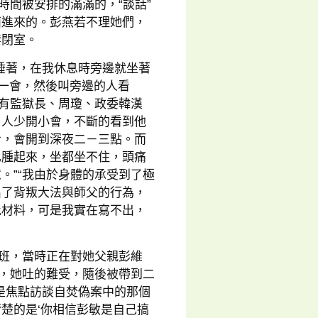
，時間被安排的滿滿的，“談話”
面進來的。彭燕若不理她們，
禁閉室。
睡著，在我休息時旁邊就坐著
一會，然後叫旁邊的人看
。有監獄長、周瓊、政委韓漢
，人少開小會，不斷的看到他
步，會開到深夜二－三點。而
也腫起來，坐都坐不住，頭痛
。”“我由於身體的承受到了極
出了背叛大法與師父的行為，
批材料，可是我實在寫不出，
腦班，當時正在對她父親彭維
內，她吐的難受，隨後被帶到二
是焦點訪談自焚偽案中的那個
楚的是‘你相信彭敏是自己搞