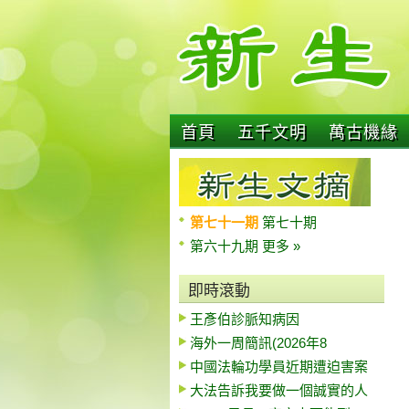
首頁
五千文明
萬古機緣
第七十一期
第七十期
第六十九期
更多 »
即時滾動
王彥伯診脈知病因
海外一周簡訊(2026年8
中國法輪功學員近期遭迫害案
大法告訴我要做一個誠實的人