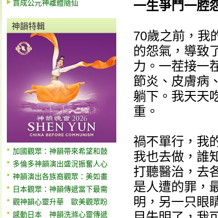
賈成公元神離體隨仙
一生爭鬥一腔
神韻特輯
70歲之前，
的怨氣，導致
力。一茬接一
節炎、皮膚病
躺下。我天天
重。
禍不單行，我
加國觀眾：神韻帶來希望和鼓
我也去做，誰
多倫多神韻演出盛況振奮人心
打聽醫治，去
神韻演出各族裔觀眾：美如畫
是人遭的罪，
日本觀眾：神韻傳遞當下最需
明，另一只眼
觀神韻心靈升華 歐美觀眾盼
目失明了，我
感動日本 神韻洗滌心靈傳遞