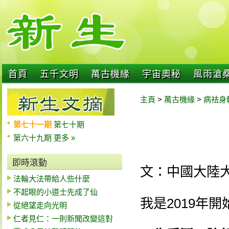
首頁
五千文明
萬古機緣
宇宙奧秘
風雨滄
主頁
>
萬古機緣
>
病祛身
第七十一期
第七十期
第六十九期
更多 »
即時滾動
文：中國大陸
法輪大法帶給人些什麼
不起眼的小道士先成了仙
我是2019年
從絕望走向光明
仁者見仁：一則新聞改變這對