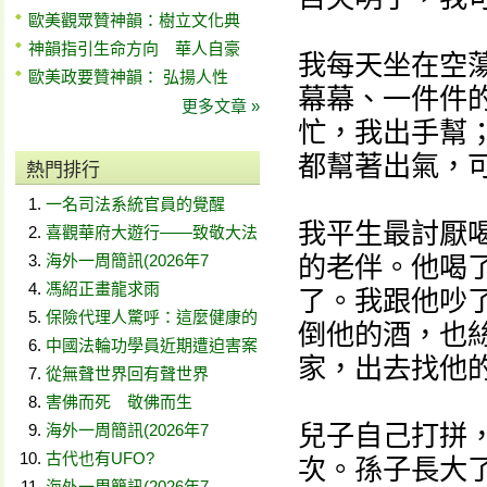
歐美觀眾贊神韻：樹立文化典
神韻指引生命方向 華人自豪
我每天坐在空蕩
歐美政要贊神韻： 弘揚人性
幕幕、一件件
更多文章 »
忙，我出手幫
都幫著出氣，
熱門排行
一名司法系統官員的覺醒
我平生最討厭
喜觀華府大遊行——致敬大法
海外一周簡訊(2026年7
的老伴。他喝
馮紹正畫龍求雨
了。我跟他吵
保險代理人驚呼：這麼健康的
倒他的酒，也
中國法輪功學員近期遭迫害案
家，出去找他
從無聲世界回有聲世界
害佛而死 敬佛而生
兒子自己打拼
海外一周簡訊(2026年7
古代也有UFO?
次。孫子長大
海外一周簡訊(2026年7