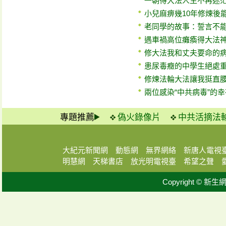
一朝得大法人生不再迷
小兒麻痹幾10年修煉後
老同學的故事：誓言不
遇車禍高位癱瘓得大法
修大法我和丈夫要命的
患尿毒癥的中學生絕處
修煉法輪大法讓我挺直
兩位感染“中共病毒”的
專題推薦
偽火錄像片
中共活摘法
大紀元新聞網
動態網
無界網絡
新唐人電視
明慧網
天梯書店
放光明電視臺
希望之聲
Copyright © 新