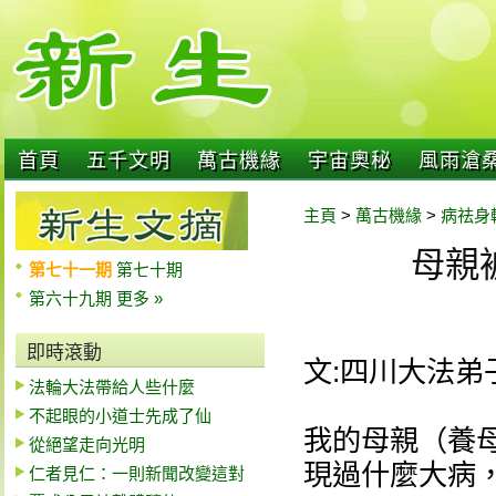
首頁
五千文明
萬古機緣
宇宙奧秘
風雨滄
主頁
>
萬古機緣
>
病祛身
母親
第七十一期
第七十期
第六十九期
更多 »
即時滾動
文:四川大法弟
法輪大法帶給人些什麼
不起眼的小道士先成了仙
我的母親（養
從絕望走向光明
現過什麼大病
仁者見仁：一則新聞改變這對