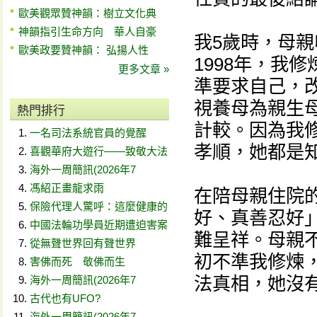
歐美觀眾贊神韻：樹立文化典
神韻指引生命方向 華人自豪
我5歲時，母
歐美政要贊神韻： 弘揚人性
1998年，我
更多文章 »
準要求自己，
視養母為親生
熱門排行
計較。因為我
一名司法系統官員的覺醒
孝順，她都是
喜觀華府大遊行——致敬大法
海外一周簡訊(2026年7
馮紹正畫龍求雨
在陪母親住院
保險代理人驚呼：這麼健康的
好、真善忍好
中國法輪功學員近期遭迫害案
難呈祥。母親
從無聲世界回有聲世界
初不準我修煉
害佛而死 敬佛而生
法真相，她沒
海外一周簡訊(2026年7
古代也有UFO?
海外一周簡訊(2026年7