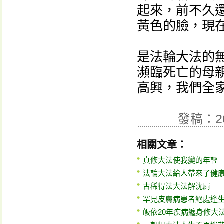
起來，前不久
黃色的臉，現
是法輪大法的
瀕臨死亡的母
高興，我們全
發稿：2
相關文章：
真修大法使我變的年輕
法輪大法給人帶來了健
古稀得法大法解沈屙
罕見皮膚病患者絕處逢
皈依20年疾病纏身修大