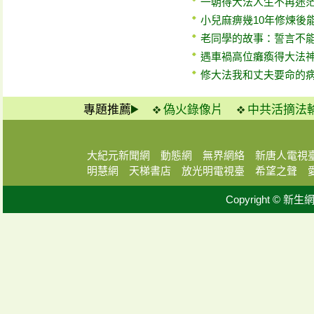
一朝得大法人生不再迷
小兒麻痹幾10年修煉後
老同學的故事：誓言不
遇車禍高位癱瘓得大法
修大法我和丈夫要命的
專題推薦
偽火錄像片
中共活摘法
大紀元新聞網
動態網
無界網絡
新唐人電視
明慧網
天梯書店
放光明電視臺
希望之聲
Copyright © 新