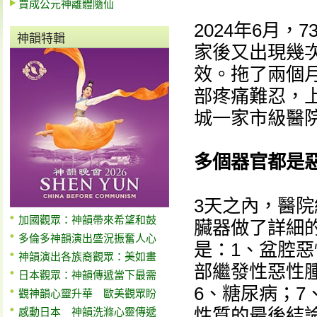
賈成公元神離體隨仙
2024年6月
神韻特輯
家後又出現幾
效。拖了兩個月
部疼痛難忍，
城一家市級醫
多個器官都是
3天之內，醫
加國觀眾：神韻帶來希望和鼓
臟器做了詳細
多倫多神韻演出盛況振奮人心
是：1、盆腔惡
神韻演出各族裔觀眾：美如畫
部繼發性惡性
日本觀眾：神韻傳遞當下最需
6、糖尿病；
觀神韻心靈升華 歐美觀眾盼
性質的最後結
感動日本 神韻洗滌心靈傳遞