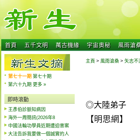
首頁
五千文明
萬古機緣
宇宙奧秘
風雨滄
主頁
>
風雨滄桑
>
矢志不
第七十一期
第七十期
第六十九期
更多 »
即時滾動
◎大陸弟子
王彥伯診脈知病因
海外一周簡訊(2026年8
【明思網】
中國法輪功學員近期遭迫害案
大法告訴我要做一個誠實的人