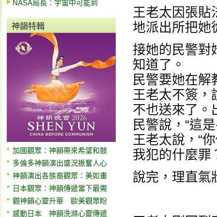
NASA局長：宇宙中可能到
王老太因張貼
地派出所把她
神韻特輯
接她的民警對
知道了。
民警要她在解
王老太不簽，
不也送來了。
民警說，“這是
王老太說，“
加國觀眾：神韻帶來希望和鼓
我犯的什麼罪
多倫多神韻演出盛況振奮人心
說完，理直氣
神韻演出各族裔觀眾：美如畫
日本觀眾：神韻傳遞當下最需
觀神韻心靈升華 歐美觀眾盼
感動日本 神韻洗滌心靈傳遞