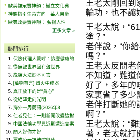
王老太剛回到
歐美觀眾贊神韻：樹立文化典
輪功，也不讓
神韻指引生命方向 華人自豪
歐美政要贊神韻： 弘揚人性
王老太說，“
更多文章 »
塗？”
老伴說，“你
熱門排行
嗎？”
保險代理人驚呼：這麼健康的
王老太反問老
從無聲世界回有聲世界
不知道，難道
緣結大法妙不可言
[萬物有言] 烈火中成器
好了，多年的
真正放下的是“貪心”
家裏省了多少
從絕望走向光明
老伴打斷她的
海外一周簡訊(2026年8
啊？”
仁者見仁：一則新聞改變這對
王老太說：“
中國法輪功學員近期遭迫害案
願人好你才好
著，老太就打
賈成公元神離體隨仙