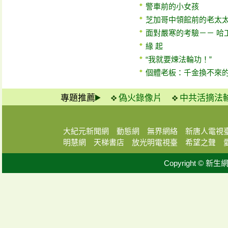
警車前的小女孩
芝加哥中領館前的老太
面對嚴寒的考驗－－ 哈
緣 起
“我就要煉法輪功！”
個體老板：千金換不來
專題推薦
偽火錄像片
中共活摘法
大紀元新聞網
動態網
無界網絡
新唐人電視
明慧網
天梯書店
放光明電視臺
希望之聲
Copyright © 新