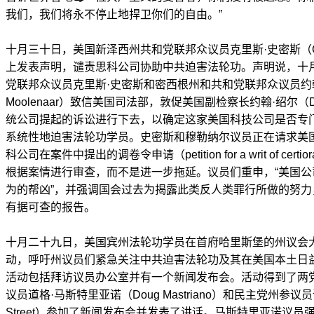
我们，我们将永不停止地捍卫你们的自由。”
十月三十日，美国新泽西州共和党联邦众议员克里斯·史密斯（Chr
上发表声明，谴责思科公司协助中共迫害法轮功。声明说，十
党联邦众议员克里斯·史密斯和密西根州和共和党联邦众议员约翰
Moolenaar）致信美国司法部，敦促美国副检察长约翰·绍尔（D. 
统公司提起的诉讼进行下去，以确定这家美国科技公司是否专
系统性地迫害法轮功学员。史密斯和穆勒纳尔议员正在请求美
科公司在案件中提出的调卷令申请（petition for a writ of ce
根据案情进行审查，而不是进一步拖延。议员们重申，“美国
为的帮凶”，并强调国会过去为揭露此类反人类罪行所做的努
有据可查的报告。
十月二十九日，美国宾州法轮功学员在首府哈里斯堡的州议会
动，呼吁州议员们紧急关注中共迫害法轮功及其在美国本土日
活动包括拜访议员办公室并有一个新闻发布会。活动得到了两
议员道格·马斯特里亚诺（Doug Mastriano）和民主党州参议员
Street）参加了新闻发布会并发表了讲话。马斯特里亚诺议