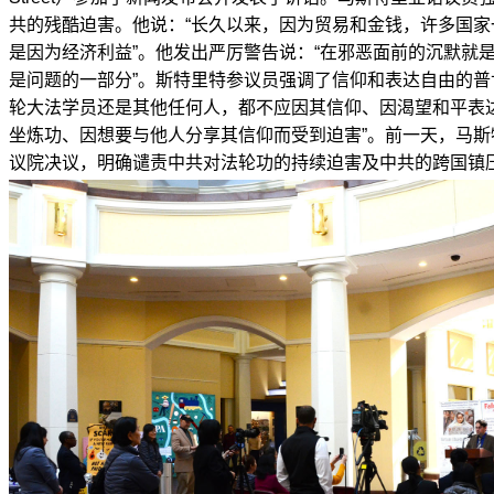
共的残酷迫害。他说：“长久以来，因为贸易和金钱，许多国
是因为经济利益”。他发出严厉警告说：“在邪恶面前的沉默就
是问题的一部分”。斯特里特参议员强调了信仰和表达自由的普
轮大法学员还是其他任何人，都不应因其信仰、因渴望和平表
坐炼功、因想要与他人分享其信仰而受到迫害”。前一天，马
议院决议，明确谴责中共对法轮功的持续迫害及中共的跨国镇