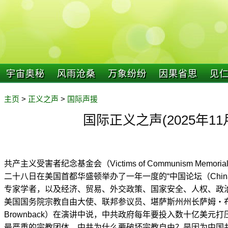
宇宙奥秘
风雨沧桑
万象纷纷
因果省思
见
主页
>
正义之声
>
国际声援
国际正义之声(2025年11
共产主义受害者纪念基金会（Victims of Communism Memoria
二十八日在美国首都华盛顿举办了一年一度的“中国论坛（China
专家学者，以及经济、贸易、外交政策、国家安全、人权、政
美国国务院宗教自由大使、联邦参议员、堪萨斯州州长萨姆‧布朗
Brownback）在演讲中说，中共政府每年要投入数十亿美元
最严重的宗教团体。中共为什么要破坏宗教自由？是因为中国