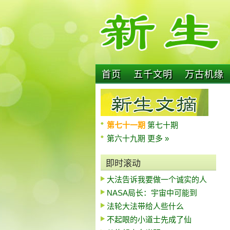
首页
五千文明
万古机缘
第七十一期
第七十期
第六十九期
更多 »
即时滚动
大法告诉我要做一个诚实的人
NASA局长：宇宙中可能到
法轮大法带给人些什么
不起眼的小道士先成了仙