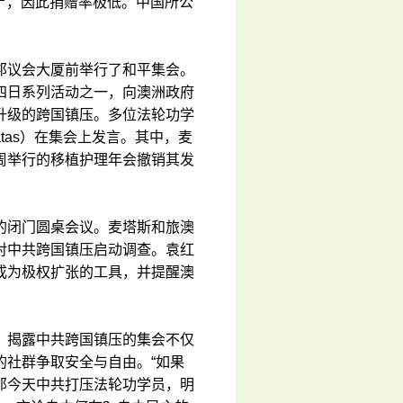
全尸，因此捐赠率极低。中国所公
邦议会大厦前举行了和平集会。
四日系列活动之一，向澳洲政府
升级的跨国镇压。多位法轮功学
atas）在集会上发言。其中，麦
周举行的移植护理年会撤销其发
的闭门圆桌会议。麦塔斯和旅澳
对中共跨国镇压启动调查。袁红
成为极权扩张的工具，并提醒澳
表示，揭露中共跨国镇压的集会不仅
的社群争取安全与自由。“如果
那今天中共打压法轮功学员，明