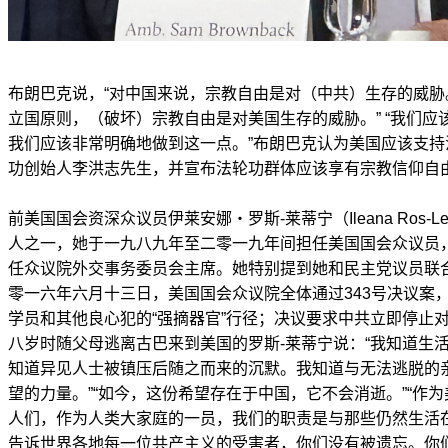
布朗巴克说，“对中国来说，宗教自由是对（中共）生存的威
立国原则，（破坏）宗教自由是对美国生存的威胁。” “我们
我们应该非常明确地做到这一点。”布朗巴克认为美国应该支
功创始人李洪志先生，并宣布法轮功群体应该享有宗教信仰自
前美国国会资深众议员伊莱安娜‧罗斯-莱蒂宁（Ileana Ros-L
人之一，她于一九八九年至二零一九年间担任美国国会众议员
任众议院外交事务委员会主席。她特别提到她和民主党议员联合提
零一六年六月十三日，美国国会众议院全体通过343号决议案
学员和其他良心犯的“强摘器官”行径；决议要求中共立即停止
八岁时随父母逃离古巴来到美国的罗斯-莱蒂宁说：“我知道生
知道异见人士被镇压后随之而来的沉默。我知道与无法逃脱的
望的力量。”“如今，这份希望存在于中国，它不会消逝。”“作
人们，作为人类大家庭的一员，我们的职责是与那些仍然生活
告诉世界各地每一位共产主义的受害者，你们没有被遗忘。你