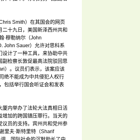
is Smith）在其国会的网页
月二十九日，美国新泽西州共和
·穆勒纳尔（John
John Sauer）允许对思科系
门设计了一种工具，来协助中共
国副检察长敦促最高法院驳回思
rtiorari）。议员们表示，该案应该
公司绝不能成为中共侵犯人权行
力，包括举行国会听证会和发表
大厦内举办了法轮大法真相日活
益增加的跨国镇压罪行。当天的
党议员的支持。宾州共和党州参
谢里夫·斯特里特（Sharif
员强调，国际社会的沉默助长了中