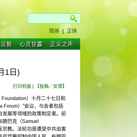
简体
|
正体
仁见智
心灵甘露
正义之声
月1日)
打印机版
|
【投稿／反馈】
l Foundation）十月二十七日和
 Forum）”会议，与会者包括
治发展等领域的政策制定者。前
巴克（Samuel
打压宗教。法轮功是遭受中共迫害
共产党要控制中国人民。布朗巴