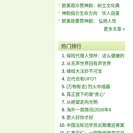
欧美观众赞神韵：树立文化典
神韵指引生命方向 华人自豪
欧美政要赞神韵： 弘扬人性
更多文章 »
热门排行
保险代理人惊呼：这么健康的
从无声世界回有声世界
缘结大法妙不可言
古代也有UFO?
[万物有言] 烈火中成器
真正放下的是“贪心”
从绝望走向光明
海外一周简讯(2026年8
愿人好你才好
中国法轮功学员近期遭迫害案
仁者见仁：一则新闻改变这对