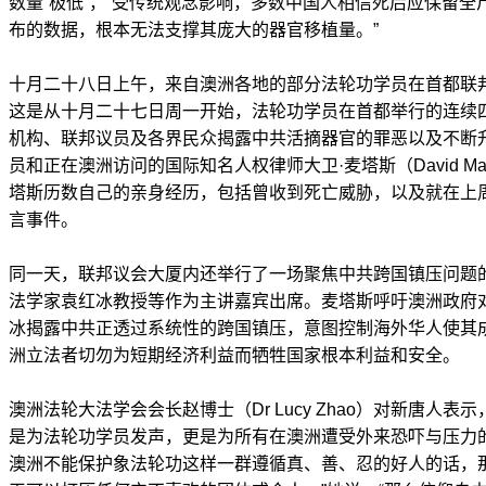
数量“极低”，“受传统观念影响，多数中国人相信死后应保留
布的数据，根本无法支撑其庞大的器官移植量。”
十月二十八日上午，来自澳洲各地的部分法轮功学员在首都联
这是从十月二十七日周一开始，法轮功学员在首都举行的连续
机构、联邦议员及各界民众揭露中共活摘器官的罪恶以及不断
员和正在澳洲访问的国际知名人权律师大卫·麦塔斯（David M
塔斯历数自己的亲身经历，包括曾收到死亡威胁，以及就在上
言事件。
同一天，联邦议会大厦内还举行了一场聚焦中共跨国镇压问题
法学家袁红冰教授等作为主讲嘉宾出席。麦塔斯呼吁澳洲政府
冰揭露中共正透过系统性的跨国镇压，意图控制海外华人使其
洲立法者切勿为短期经济利益而牺牲国家根本利益和安全。
澳洲法轮大法学会会长赵博士（Dr Lucy Zhao）对新唐人
是为法轮功学员发声，更是为所有在澳洲遭受外来恐吓与压力
澳洲不能保护象法轮功这样一群遵循真、善、忍的好人的话，