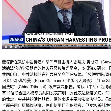
麦塔斯在采访中告诉澳广早间节目主持人史蒂夫·奥斯汀（Steve 
活摘法轮功学员器官的惊天罪恶被曝光至今，多项独立研究、
共同印证，中共活摘器官的罪恶至今仍在持续。他列举国际调
记者伊森·葛特曼（Ethan Gutmann）出版《大屠杀》（The Sl
国法庭’（China Tribunal）发布裁决报告，确认（中共）
有12位联合国人权专员共同发表声明，对此表达极度关切。”二
的裁定，中共持续活摘器官，供体来源主要为法轮功学员。虽
全面采用自愿捐赠制度，停止使用死刑犯器官，但麦塔斯引述