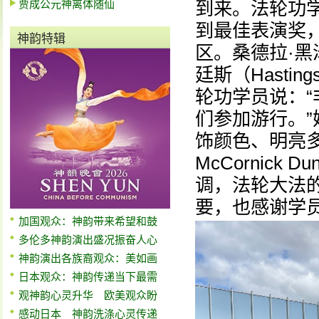
贾成公元神离体随仙
到来。法轮功
到最佳表演奖
神韵特辑
区。桑德拉·黑泽尔
廷斯（Hast
轮功学员说：
们参加游行。
饰颜色、明亮多
McCornic
调，法轮大法
要，也感谢学
加国观众：神韵带来希望和鼓
多伦多神韵演出盛况振奋人心
神韵演出各族裔观众：美如画
日本观众：神韵传递当下最需
观神韵心灵升华 欧美观众盼
感动日本 神韵洗涤心灵传递