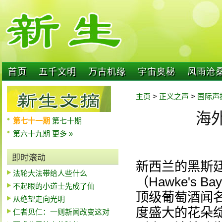
首页
五千文明
万古机缘
宇宙奥秘
风雨沧
主页
>
正义之声
>
国际声
海外
第七十一期
第七十期
第六十九期
更多 »
即时滚动
新西兰的黑斯廷
法轮大法带给人些什么
（Hawke's
不起眼的小道士先成了仙
顶级葡萄酒闻
从绝望走向光明
度盛大的花朵绽放
仁者见仁：一则新闻改变这对