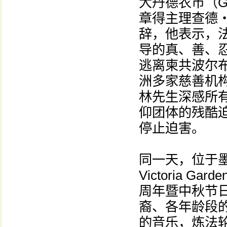
大丹德农市（Gre
章得主理查德・林
辞，他表示，
导的真、善、
逃离柬共波尔
洲多家慈善机
林先生深感所
仰团体的残酷
停止迫害。
同一天，位于墨
Victoria
周年暨中秋节
裔、各年龄段
的音乐，炼法