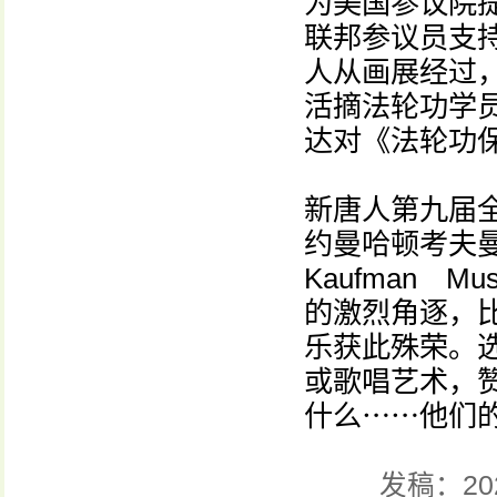
为美国参议院提
联邦参议员支
人从画展经过
活摘法轮功学
达对《法轮功
新唐人第九届
约曼哈顿考夫曼音
Kaufman M
的激烈角逐，
乐获此殊荣。
或歌唱艺术，
什么⋯⋯他们
发稿：20