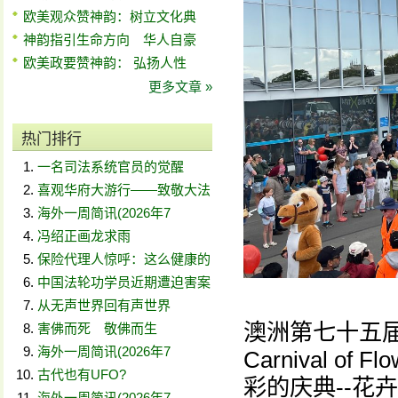
欧美观众赞神韵：树立文化典
神韵指引生命方向 华人自豪
欧美政要赞神韵： 弘扬人性
更多文章 »
热门排行
一名司法系统官员的觉醒
喜观华府大游行——致敬大法
海外一周简讯(2026年7
冯绍正画龙求雨
保险代理人惊呼：这么健康的
中国法轮功学员近期遭迫害案
从无声世界回有声世界
澳洲第七十五届
害佛而死 敬佛而生
海外一周简讯(2026年7
Carnival 
古代也有UFO?
彩的庆典--花卉嘉
海外一周简讯(2026年7