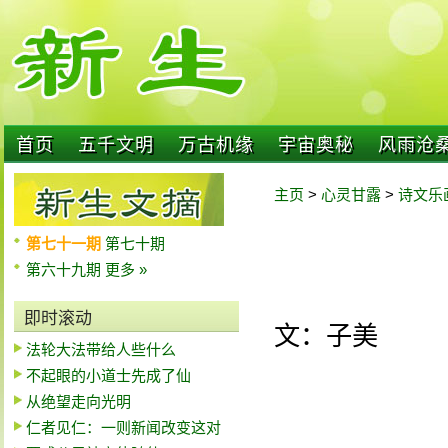
首页
五千文明
万古机缘
宇宙奥秘
风雨沧
主页
>
心灵甘露
>
诗文乐
第七十一期
第七十期
第六十九期
更多 »
即时滚动
文：子美
法轮大法带给人些什么
不起眼的小道士先成了仙
从绝望走向光明
仁者见仁：一则新闻改变这对