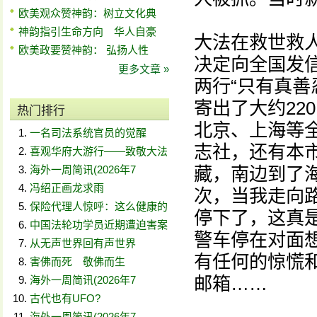
欧美观众赞神韵：树立文化典
神韵指引生命方向 华人自豪
大法在救世救
欧美政要赞神韵： 弘扬人性
决定向全国发
更多文章 »
两行“只有真善
寄出了大约22
热门排行
北京、上海等
一名司法系统官员的觉醒
志社，还有本
喜观华府大游行——致敬大法
海外一周简讯(2026年7
藏，南边到了
冯绍正画龙求雨
次，当我走向
保险代理人惊呼：这么健康的
停下了，这真
中国法轮功学员近期遭迫害案
警车停在对面
从无声世界回有声世界
有任何的惊慌
害佛而死 敬佛而生
邮箱……
海外一周简讯(2026年7
古代也有UFO?
海外一周简讯(2026年7