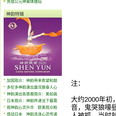
贾成公元神离体随仙
神韵特辑
加国观众：神韵带来希望和鼓
注：
多伦多神韵演出盛况振奋人心
神韵演出各族裔观众：美如画
大约2000年
日本观众：神韵传递当下最需
音，鬼哭狼嚎
观神韵心灵升华 欧美观众盼
人被抓。当时
感动日本 神韵洗涤心灵传递