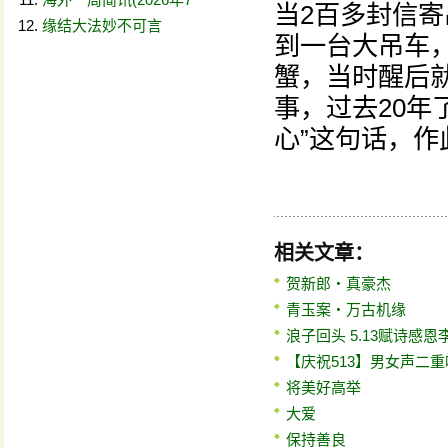
当2百多封信
缘结大法妙不可言
到一台大吊车
蟹，当时醒后
事，过去20年
心”这句话，作
相关文章：
贺新郎‧真豪杰
青玉案‧万古机缘
浪子回头 5.13赋诗感恩
【庆祝513】男女声二
将美好高举
大爱
保持善良