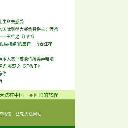
让生命去感受
人国际钢琴大赛金奖得主：传承
——王维之《山中》
“孤篇横绝”的唐诗：《春江花
声乐大赛评委谈传统美声唱法
春光 秦观之《行香子》
等你
荷
大法在中国
回归的旅程
博物馆
法轮大法网站