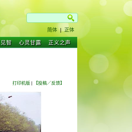
简体
|
正体
仁见智
心灵甘露
正义之声
打印机版
|
【投稿／反馈】