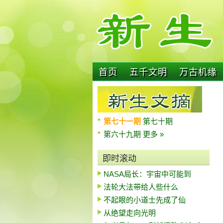
首页
五千文明
万古机缘
第七十一期
第七十期
第六十九期
更多 »
即时滚动
NASA局长：宇宙中可能到
法轮大法带给人些什么
不起眼的小道士先成了仙
从绝望走向光明