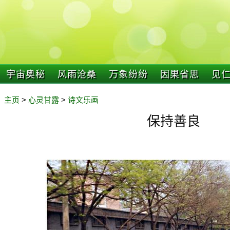
宇宙奥秘
风雨沧桑
万象纷纷
因果省思
见
主页
>
心灵甘露
>
诗文乐画
保持善良