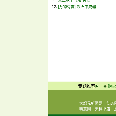
[万物有言] 烈火中成器
专题推荐
伪
大纪元新闻网
动态
明慧网
天梯书店