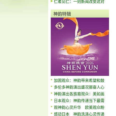
仁者见仁：一则新闻改变这对
神韵特辑
加国观众：神韵带来希望和鼓
多伦多神韵演出盛况振奋人心
神韵演出各族裔观众：美如画
日本观众：神韵传递当下最需
观神韵心灵升华 欧美观众盼
感动日本 神韵洗涤心灵传递