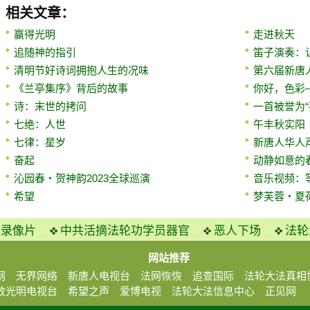
相关文章：
赢得光明
走进秋天
追随神的指引
笛子演奏：
清明节好诗词拥抱人生的况味
第六届新唐
《兰亭集序》背后的故事
你好，色彩
诗：末世的拷问
一首被誉为
七绝：人世
午丰秋实阳
七律：星岁
新唐人华人
奋起
动静如意的
沁园春‧贺神韵2023全球巡演
音乐视频：
希望
梦芙蓉‧夏
火录像片
中共活摘法轮功学员器官
恶人下场
法轮
网站推荐
网
无界网络
新唐人电视台
法网恢恢
追查国际
法轮大法真相
放光明电视台
希望之声
爱博电视
法轮大法信息中心
正见网