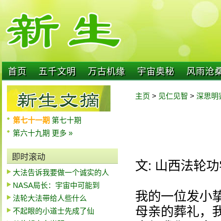
首页
五千文明
万古机缘
宇宙奥秘
风雨沧
主页
>
见仁见智
>
深思明
第七十一期
第七十期
第六十九期
更多 »
即时滚动
文: 山西法轮
大法告诉我要做一个诚实的人
NASA局长：宇宙中可能到
我的一位发小挚
法轮大法带给人些什么
母亲的葬礼，
不起眼的小道士先成了仙