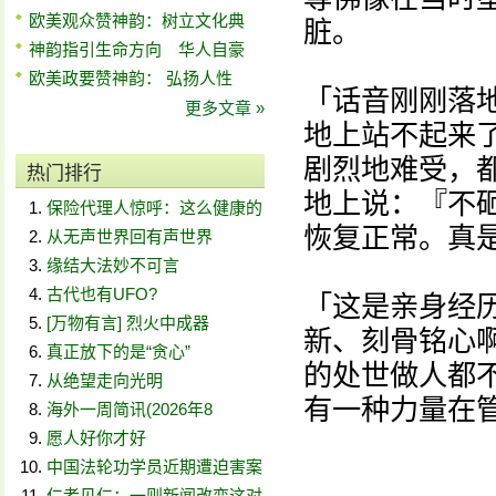
欧美观众赞神韵：树立文化典
脏。
神韵指引生命方向 华人自豪
欧美政要赞神韵： 弘扬人性
「话音刚刚落
更多文章 »
地上站不起来
剧烈地难受，
热门排行
地上说：『不
保险代理人惊呼：这么健康的
恢复正常。真
从无声世界回有声世界
缘结大法妙不可言
古代也有UFO?
「这是亲身经
[万物有言] 烈火中成器
新、刻骨铭心
真正放下的是“贪心”
的处世做人都
从绝望走向光明
有一种力量在
海外一周简讯(2026年8
愿人好你才好
中国法轮功学员近期遭迫害案
仁者见仁：一则新闻改变这对