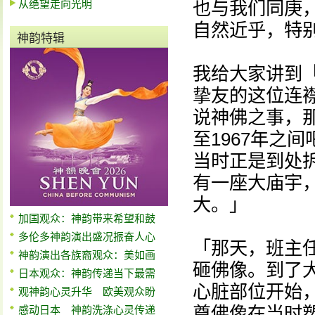
从绝望走向光明
也与我们同庚
自然近乎，特
神韵特辑
我给大家讲到
挚友的这位连
说神佛之事，那
至1967年之
当时正是到处
有一座大庙宇
大。」
加国观众：神韵带来希望和鼓
多伦多神韵演出盛况振奋人心
「那天，班主
神韵演出各族裔观众：美如画
砸佛像。到了
日本观众：神韵传递当下最需
心脏部位开始
观神韵心灵升华 欧美观众盼
尊佛像在当时
感动日本 神韵洗涤心灵传递