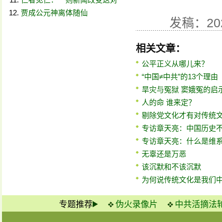
贾成公元神离体随仙
发稿：20
相关文章：
公平正义从哪儿来？
“中国≠中共”的13个理由
旱灾与冤狱 窦娥冤的启
人的命 谁来定？
剔除党文化才有对传统
专访章天亮：中国历史
专访章天亮：什么是维
无辜还是万恶
该沉默和不该沉默
为何说传统文化是我们
专题推荐
伪火录像片
中共活摘法