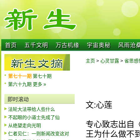
首页
五千文明
万古机缘
宇宙奥秘
风雨沧
主页
>
心灵甘露
>
省思感
第七十一期
第七十期
第六十九期
更多 »
即时滚动
文:心莲
法轮大法带给人些什么
不起眼的小道士先成了仙
专心致志出自
从绝望走向光明
王为什么做不
仁者见仁：一则新闻改变这对