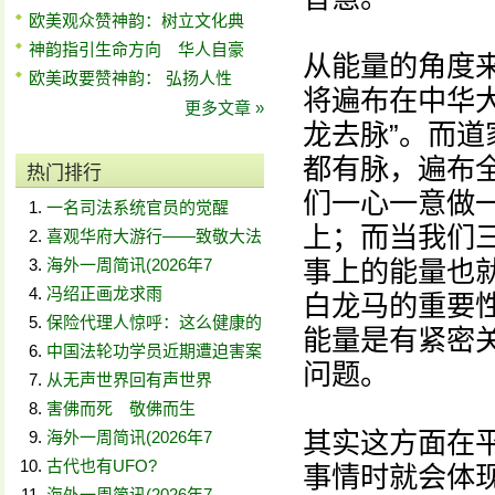
欧美观众赞神韵：树立文化典
神韵指引生命方向 华人自豪
从能量的角度
欧美政要赞神韵： 弘扬人性
将遍布在中华
更多文章 »
龙去脉”。而
都有脉，遍布
热门排行
们一心一意做
一名司法系统官员的觉醒
上；而当我们
喜观华府大游行——致敬大法
海外一周简讯(2026年7
事上的能量也
冯绍正画龙求雨
白龙马的重要
保险代理人惊呼：这么健康的
能量是有紧密
中国法轮功学员近期遭迫害案
问题。
从无声世界回有声世界
害佛而死 敬佛而生
其实这方面在
海外一周简讯(2026年7
古代也有UFO?
事情时就会体
海外一周简讯(2026年7