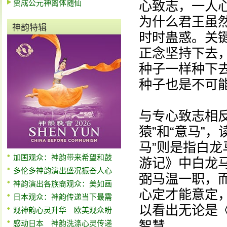
贾成公元神离体随仙
心致志，一人
为什么君王虽
神韵特辑
时时蛊惑。关
正念坚持下去
种子一样种下
种子也是不可
与专心致志相
猿”和“意马”
马”则是指白
加国观众：神韵带来希望和鼓
游记》中白龙
多伦多神韵演出盛况振奋人心
弼马温一职，
神韵演出各族裔观众：美如画
心定才能意定
日本观众：神韵传递当下最需
以看出无论是
观神韵心灵升华 欧美观众盼
智慧。
感动日本 神韵洗涤心灵传递