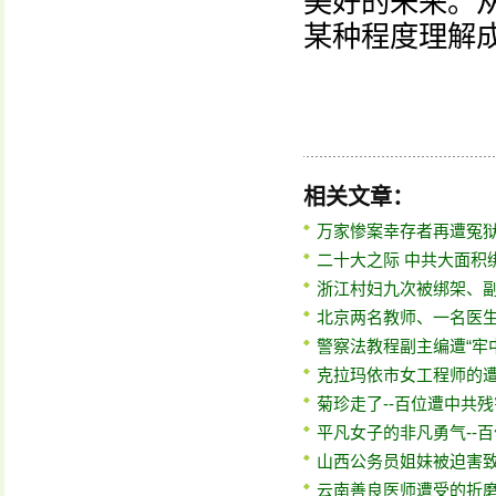
美好的未来。
某种程度理解
相关文章：
万家惨案幸存者再遭冤狱
二十大之际 中共大面积
浙江村妇九次被绑架、
北京两名教师、一名医生
警察法教程副主编遭“牢中
克拉玛依市女工程师的遭
菊珍走了--百位遭中共
平凡女子的非凡勇气--
山西公务员姐妹被迫害致
云南善良医师遭受的折磨