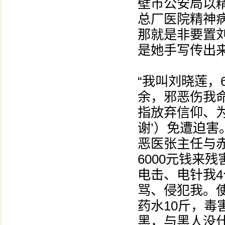
壁市公安局以
总厂医院精神
那就是非要置
是她手写传出
“我叫刘晓莲，6
余，邪恶伤我命
指放弃信仰、
谢’）免遭迫
恶医张主任与
6000元钱来
电击、电针我
骂、侵犯我。
药水10斤，
黑，与黑人没