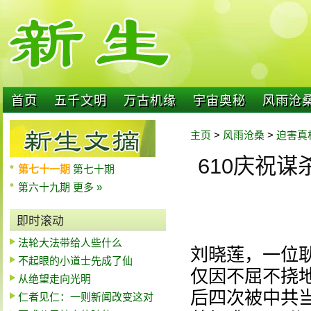
首页
五千文明
万古机缘
宇宙奥秘
风雨沧
主页
>
风雨沧桑
>
迫害真
610庆祝谋
第七十一期
第七十期
第六十九期
更多 »
即时滚动
法轮大法带给人些什么
刘晓莲，一位
不起眼的小道士先成了仙
仅因不屈不挠地
从绝望走向光明
后四次被中共
仁者见仁：一则新闻改变这对