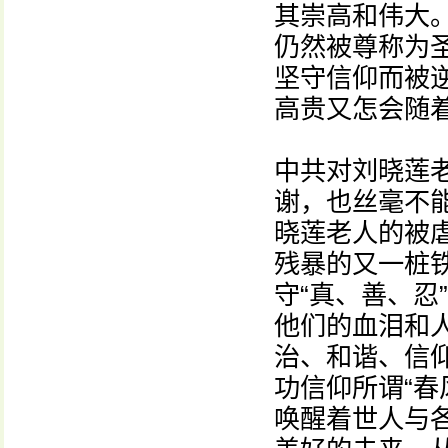
其崇高和伟大
仍然被尊称为
坚守信仰而被
高贵又怎会随
中共对刘晓莲
谢，也丝毫不
晓莲老人的被
残暴的又一桩
守“真、善、忍
他们的血泪和
治、和谐、信
功信仰所谓“春
唤醒着世人与