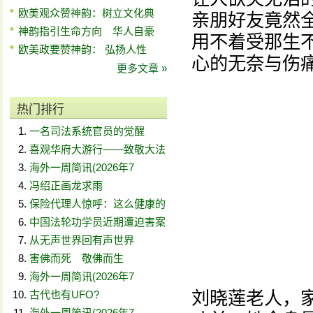
欧美观众赞神韵：树立文化典
亲朋好友竟然全
神韵指引生命方向 华人自豪
用不着受那生
欧美政要赞神韵： 弘扬人性
心的无奈与伤
更多文章 »
热门排行
一名司法系统官员的觉醒
喜观华府大游行——致敬大法
海外一周简讯(2026年7
冯绍正画龙求雨
保险代理人惊呼：这么健康的
中国法轮功学员近期遭迫害案
从无声世界回有声世界
害佛而死 敬佛而生
海外一周简讯(2026年7
刘晓莲老人，
古代也有UFO?
海外一周简讯(2026年7