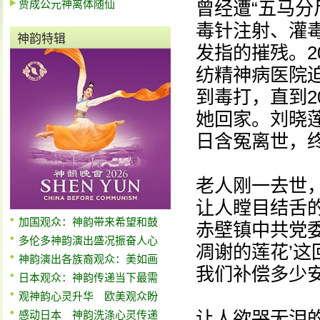
贾成公元神离体随仙
曾经遭“五马分
毒针注射、灌
神韵特辑
发指的摧残。2
纺精神病医院
到毒打，直到2
她回家。刘晓莲
日含冤离世，终
老人刚一去世，
让人瞠目结舌
加国观众：神韵带来希望和鼓
赤壁镇中共党委
多伦多神韵演出盛况振奋人心
凋谢的莲花’这
神韵演出各族裔观众：美如画
我们补偿多少安
日本观众：神韵传递当下最需
观神韵心灵升华 欧美观众盼
让人欲哭无泪
感动日本 神韵洗涤心灵传递