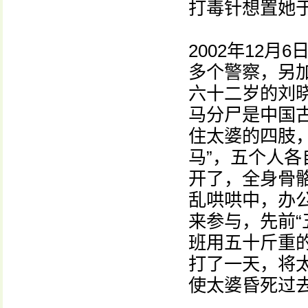
打毒针想置她
2002年12
多个警察，另
六十二岁的刘晓
马分尸是中国
住太婆的四肢
马”，五个人
开了，全身骨
乱哄哄中，办
来参与，先前“
班用五十斤重
打了一天，将
使太婆昏死过