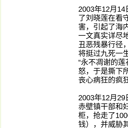
2003年12月
了刘晓莲在看守
害，引起了海
一文真实详尽
丑恶残暴行径，
将挺过九死一
“永不凋谢的莲
怒，于是撕下
丧心病狂的疯
2003年12月
赤壁镇干部和
柜，抢走了10
钱），并威胁