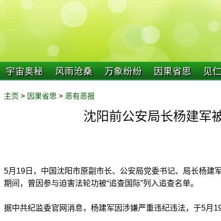
宇宙奥秘
风雨沧桑
万象纷纷
因果省思
见
主页
>
因果省思
>
恶有恶报
沈阳前公安局长杨建军
5月19日，中国沈阳市原副市长、公安局党委书记、局长杨建
期间，曾因参与迫害法轮功被“追查国际”列入追查名单。
据中共纪监委官网消息，杨建军因涉嫌严重违纪违法，于5月1