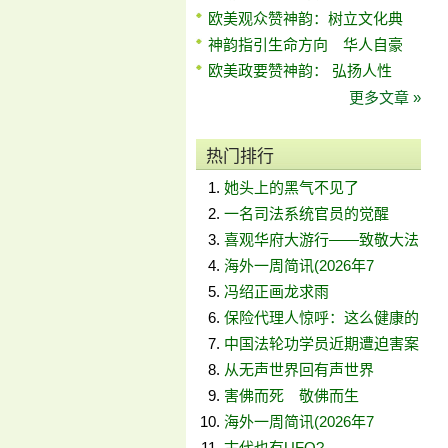
欧美观众赞神韵：树立文化典
神韵指引生命方向 华人自豪
欧美政要赞神韵： 弘扬人性
更多文章 »
热门排行
她头上的黑气不见了
一名司法系统官员的觉醒
喜观华府大游行——致敬大法
海外一周简讯(2026年7
冯绍正画龙求雨
保险代理人惊呼：这么健康的
中国法轮功学员近期遭迫害案
从无声世界回有声世界
害佛而死 敬佛而生
海外一周简讯(2026年7
古代也有UFO?