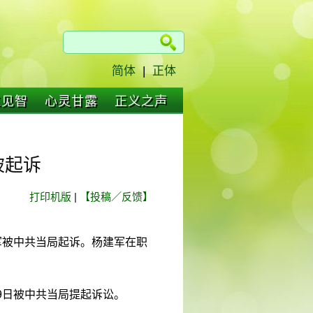
简体
|
正体
仁见智
心灵甘露
正义之声
被起诉
打印机版
|
【投稿／反馈】
军被中共当局起诉。杨建军在职
9日被中共当局提起诉讼。