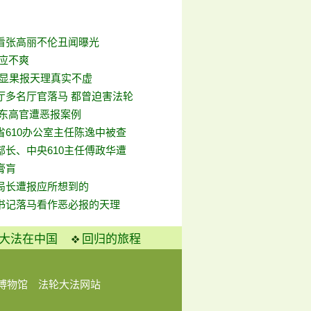
看张高丽不伦丑闻曝光
报应不爽
彰显果报天理真实不虚
厅多名厅官落马 都曾迫害法轮
山东高官遭恶报案例
省610办公室主任陈逸中被查
部长、中央610主任傅政华遭
膏肓
局长遭报应所想到的
书记落马看作恶必报的天理
大法在中国
回归的旅程
博物馆
法轮大法网站