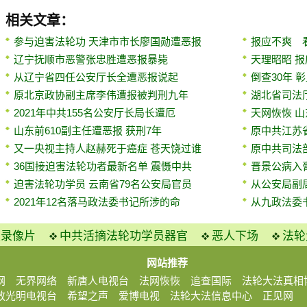
相关文章：
参与迫害法轮功 天津市市长廖国勋遭恶报
报应不爽 
辽宁抚顺市恶警张忠胜遭恶报暴毙
天理昭昭 
从辽宁省四任公安厅长全遭恶报说起
倒查30年 
原北京政协副主席李伟遭报被判刑九年
湖北省司法
2021年中共155名公安厅长局长遭厄
天网恢恢 
山东前610副主任遭恶报 获刑7年
原中共江苏
又一央视主持人赵赫死于癌症 苍天饶过谁
原中共司法
36国接迫害法轮功者最新名单 震慑中共
晋景公病入
迫害法轮功学员 云南省79名公安局官员
从公安局副
2021年12名落马政法委书记所涉的命
从九政法委
火录像片
中共活摘法轮功学员器官
恶人下场
法轮
网站推荐
网
无界网络
新唐人电视台
法网恢恢
追查国际
法轮大法真相
放光明电视台
希望之声
爱博电视
法轮大法信息中心
正见网