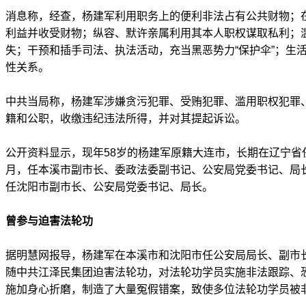
消息称，经查，杨建军利用职务上的便利非法占有公共财物；
利益并收受财物；纵容、默许亲属利用其本人职权谋取私利；
失；干预和插手司法、执法活动，充当黑恶势力“保护伞”；生
性关系。
中共当局称，杨建军涉嫌贪污犯罪、受贿犯罪、滥用职权犯罪
籍和公职，收缴违纪违法所得，并对其提起诉讼。
公开资料显示，现年58岁的杨建军原籍大连市，长期在辽宁省任职，
月，任本溪市副市长、委政法委副书记、公安局党委书记、局长；2
任沈阳市副市长、公安局党委书记、局长。
曾参与迫害法轮功
据明慧网报导，杨建军在本溪市和沈阳市任公安局局长、副市
随中共江泽民集团迫害法轮功，对法轮功学员实施非法跟踪、
施加身心折磨，制造了大量冤假错案，致使多位法轮功学员被