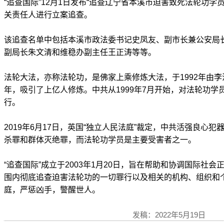
“追查国际”12月1日发布“追查辽宁省本溪市迫害致死法轮功学
关责任人进行立案追查。
该追查名单中包括本溪市政法委书记史凤友、副市长兼公安局
副局长朱文清和维稳办副主任王正涛等等。
法轮大法，亦称法轮功，是佛家上乘修炼大法，于1992年由李
年，吸引了上亿人修炼。中共从1999年7月开始，对法轮功学
行。
2019年6月17日，英国“独立人民法庭”裁定，中共活强良心犯
杀罪和群体灭绝罪，而法轮功学员是主要受害者之一。
“追查国际”成立于2003年1月20日，旨在帮助和协调国际社
围内彻底追查迫害法轮功的一切罪行以及相关的机构、组织和
庭，严惩凶手，警醒世人。
发稿：2022年5月19日