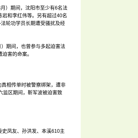
年8月）期间，沈阳市至少有6名法
岩和李红伟等。另有超过40名
多法轮功学员长期遭受骚扰及经
0月）期间，也曾参与多起迫害法
遭迫害的命案。
轮功真相传单时被警察绑架，遭非
六监区期间，靳军波被迫害致
委史凤友、孙洪发、本溪610主