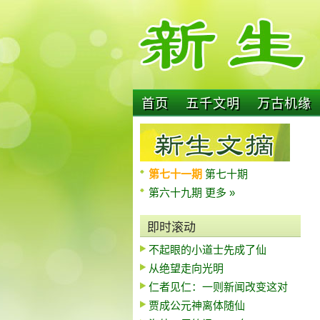
首页
五千文明
万古机缘
第七十一期
第七十期
第六十九期
更多 »
即时滚动
不起眼的小道士先成了仙
从绝望走向光明
仁者见仁：一则新闻改变这对
贾成公元神离体随仙