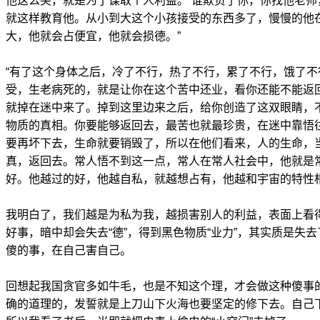
他这么尖，就是为了谋取个人利益。‘谁欺负了你，你找他老师，
就这样教育他。从小到大这个小孩接受的东西多了，慢慢的他
大，他就会占便宜，他就会损德。”
“有了这个身体之后，冷了不行，热了不行，累了不行，饿了
受，生老病死的，就是让你在这个苦中还业，看你还能不能返
就掉在迷中来了。掉到这里边来之后，给你创造了这双眼睛，
物质的真相。你要能够返回去，最苦也就最珍贵，在迷中靠悟
要再坏下去，生命就要销毁了，所以在他们看来，人的生命，
真，返回去。常人悟不到这一点，常人在常人社会中，他就是
好。他越过的好，他越自私，就越想占有，他越和宇宙的特性
我明白了，我们越是为私为我，越损害别人的利益，表面上看
好事，暗中却会失去“德”，得到黑色物质“业力”，其实质是失
傻的事，在自己害自己。
回想起我国贪官多如牛毛，也是不知这个理，才会做这种傻事
确的道理的，发誓就是上刀山下火海也要坚定的修下去。自己