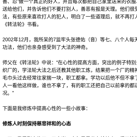
善、忍”做一个真正的好人，并且每次都把自己家里送来的衣
送给他们，并告诉他们不要打别人，善恶有报是天理。他们很
法，有些原来喜欢打人的犯人，明白了一些道理后，就不再打
《转法轮》书看。
2002年12月，我所呆的7监牢头张德佑（音）等七、八个人
功法，他们也亲身感受到了大法的神奇。
师父在《转法轮》中说：“在心性的提高方面，突出的例子特
织厂的，学法轮大法之后还教其他职工炼，结果把一个厂的精
毛巾头过去经常往家揣一块，职工都拿。学功以后他不但不拿
人一看他这样做，谁也不拿了，有的职工还把自己以前拿的都
况。”
下面是我修炼中提高心性的一些小故事：
修炼人时刻保持慈悲祥和的心态