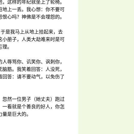
他，这样的年纪就坐上了轮椅。
脏地上一丢。我心想：你不要可
怨恨心吗？神佛是不会埋怨的。
）于是我马上从地上拾起来，去
这小册子，人类大劫难来时是可
亏理。
的人辱骂你、讥笑你、讽刺你，
死脑筋。我笑着回答：人没死，
着回答：请不要动气，以免伤了
。忽然一位男子（她丈夫）跑过
，一看就是个善良的好人，你怎
力量是巨大的。