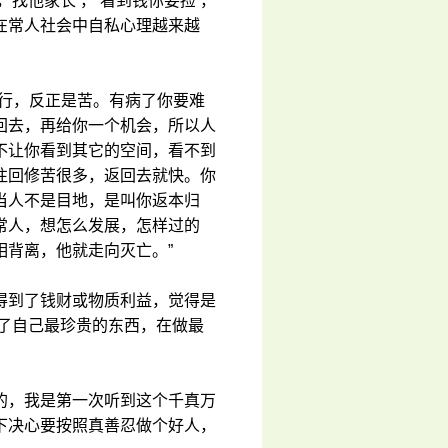
找他家长’，‘看到钱你要捡’，
在常人社会中自私心理越来越
不行，反正是苦。有病了你要难
回去，再给你一个机会，所以人
不让你看到其它的空间，看不到
往回修苦很多，返回去就快。你
当人不是目地，是叫你返本归
常人，想怎么发展，怎样过的
相背离，他就走向灭亡。”
得到了钱财或物质利益，觉得是
去了自己最珍贵的东西，在做最
的，我是第一次听到这个千真万
下决心要按照真善忍做个好人，