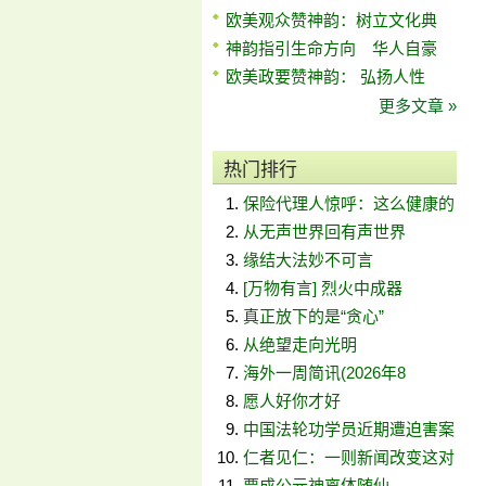
欧美观众赞神韵：树立文化典
神韵指引生命方向 华人自豪
欧美政要赞神韵： 弘扬人性
更多文章 »
热门排行
保险代理人惊呼：这么健康的
从无声世界回有声世界
缘结大法妙不可言
[万物有言] 烈火中成器
真正放下的是“贪心”
从绝望走向光明
海外一周简讯(2026年8
愿人好你才好
中国法轮功学员近期遭迫害案
仁者见仁：一则新闻改变这对
贾成公元神离体随仙