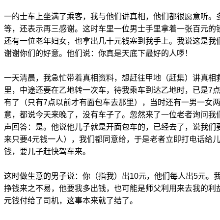
一的士车上坐满了乘客，我与他们讲真相，他们都很愿意听。
等，还表示再三感谢。这时车里一位男士手里拿着一张百元的
还有一位老年妇女，也拿出几十元钱塞到我手上。我说这是我
谢谢你们的好意。他们说：你真是天底下最好的人啰！
一天清晨，我急忙带着真相资料，想赶往甲地（赶集）讲真相
里，中途还要在乙地转一次车，待我乘车到达乙地时，已是7
有了（只有7点以前才有面包车去那里），当时还有一男一女
意，都说今天来晚了，没有车子了。忽然来了一位老者询问我
声回答：是。他说他儿子就是开面包车的，已经去了，说我们要
来只要4元钱一人），我们都同意给，于是老者立即打电话给儿
钱，要儿子赶快驾车来。
这时做生意的男子说：你（指我）出10元，他们每人出5元。
挣钱来之不易，他要我多出钱，也可能是师父利用来去我的利益
元钱付给了司机，这事本来就了结了。