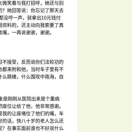
太微笑着与我打招呼，她还与别
的？她回答说：你忘记了那天去
都没哼一声，就拿出10元钱付
相资料的，还主动向我索要了真
拢嘴，一再说谢谢，谢谢。
但不接受，反而说你们法轮功的
也都来附和他，当时车子里有不
什么跳楼，什么围攻中南海，自
象是刚刚从医院出来是个重病
把座位让给了他，他非常感谢。
是我的让座堵住了他们的嘴，车
好的话，快八十岁的老人怎么还
呢？在事实面前谁也不好说什么