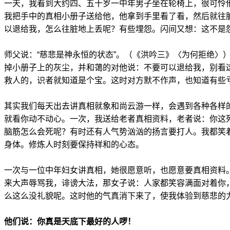
一天，我看到大约四、五十岁一中年男子坐在轮椅上，很可怜
我把手中的真相小册子送给他，他拿到手里看了看，然后就往
以退给我，怎么往脏地上丢呢？有些埋怨。闪间又想：这不是
师父说：“慈悲是神永恒的状态”。（《洪吟三》〈为何拒绝〉
掉小册子上的灰尘，并和蔼的对他说：不要可以退给我，别看
救人的，识者就知道是个宝。这时对方默不作声，也知道有些
其实我们每天出去讲真相就象和尚云游一样，会遇到各种各样
就看你动不动心。一次，我送给老者真相资料，老者说：你这
脑筋怎么会死呢？有时还有人气势汹汹的扬言要打人。我都笑
身体。修炼人时刻要保持祥和的心态。
一次与一位中年妇女讲真相，她很愿意听，也愿意要真相资料
来大声辱骂我，诽谤大法，那女子说：人家都笑容满面对着你
么这么没礼貌呢。这时他的气真消下来了，使我体验到慈悲的
他们说：你真是天底下最好的人啰！