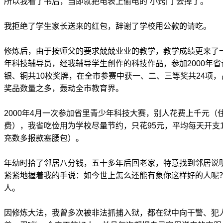
所以我看了书后，当即就把电表上偷电的“小窍门”去掉了。
我拒绝了学生家长送来的红包，辞谢了学校用公款的请吃。
修炼后，由于按师父的要求兢兢业业的教学，教学成绩更来了
年科技辅导员，经我辅导学生创作的科技作品，参加2000年
银、铜共10枚奖牌，在全市参赛中获一、二、三等奖共24项
奖品数量之多，轰动全市教育界。
2000年4月一次参加省里青少年科技大赛，别人花费上千元
费），我省吃俭用为学校尽量节约，只花95元，平均每天开支
充数多报款塞腰包）。
年幼时拾了邻居八分钱，五十多年后回老家，特意找到邻居说
紧紧地握着我的手说：如今世上怎么还能有象你这样好的人呢
人。
因修炼大法，我曾多次被非法抓捕入狱，都在狱中向干警、犯