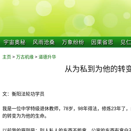
宇宙奥秘
风雨沧桑
万象纷纷
因果省思
见
主页
>
万古机缘
>
道德升华
从为私到为他的转
文：衡阳法轮功学员
我是一位中学特级退休教师，78岁，98年得法，修炼23年了
的转变为为他的生命。
以前我的原则是：别人私人的东西不能拿，公家的东西有拿白