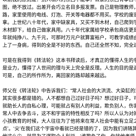
图，绝不放过。出差开会巧立名目多报发票。自己是物理教师
路，家里使用的电线、灯泡、开关等电器都不用买。学校的废
拿。上世纪八十年代，家中缺家具，又买不到木材，自己爬到
木材卸下，给自己做家具用。八十年代家属给学校承包商店更
年就纯挣八、九千元，可那时万元户就算富裕户，可教学成绩
上了一身病，得到的全是不好的东西。自己还全然不知，完全
可是在我得到《转法轮》这本书拜读后，才真正的懂得人生的
是业力，懂得了人世间的理与天上完全是反理。人生的目的是
可是，自己的所作所为，离回家的路却越来越远。
师父在《转法轮》中告诉我们：“常人社会的大洪流、大染缸
其实很多都是错的。人不都想自己过好日子吗？想过好日子，
就助长人的自私心理，可能就占有别人的利益，欺负别人，伤
常人中去争去斗，这不和宇宙的特性相反了吗？所以人认为对
小孩教育的时候，大人往往为了他将来在常人社会中能有立足之
点’。‘尖’在我们这个宇宙中看就已经是错的了，因为我们讲随