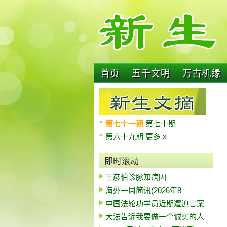
首页
五千文明
万古机缘
第七十一期
第七十期
第六十九期
更多 »
即时滚动
王彦伯诊脉知病因
海外一周简讯(2026年8
中国法轮功学员近期遭迫害案
大法告诉我要做一个诚实的人