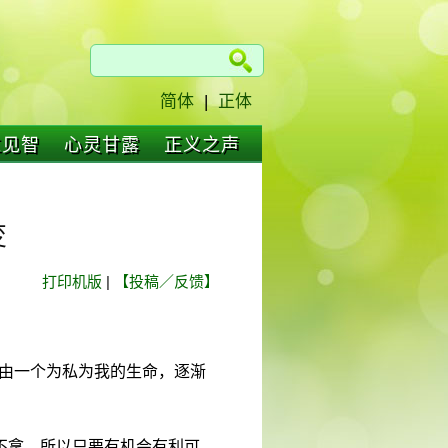
简体
|
正体
仁见智
心灵甘露
正义之声
变
打印机版
|
【投稿／反馈】
，由一个为私为我的生命，逐渐
不拿，所以只要有机会有利可