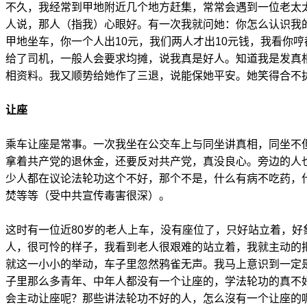
不久，我经常到甲地附近几个地方赶集，常常会遇到一位老太
人说，那人（指我）心眼好。有一次我就问她：你怎么认识我
甲地坐车，你一个人出10元，我们两人才出10元钱，我看你哼
给了司机，一般人会要求均摊，说我真是好人。知道我是发真
相资料。我又顺势给她作了三退，说能保她平安。她笑得合不
让座
乘车让座是常事。一次我坐在公交车上与同坐讲真相，同坐不
拿着共产党的退休金，还要反对共产党，真没良心。旁边的人
少人都在议论法轮功这个不好，那个不是，什么有病不吃药，
焚等等（受中共宣传毒害很深）。
这时有一位近80岁的老人上车，没有座位了，只好站立着，好
人，很可怜的样子，我看到老人很艰难的站立着，我就主动的
就这一小小的举动，车子里忽然鸦雀无声。我马上意识到一定
子里那么多青年、中年人都没有一个让座的，学法轮功的真不
会主动让座呢？那些讲法轮功不好的人，怎么沒有一个让座的