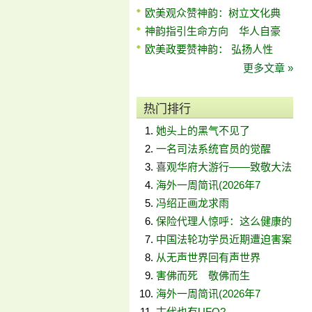
欧美观众赞神韵：树立文化典
神韵指引生命方向 华人自豪
欧美政要赞神韵： 弘扬人性
更多文章 »
热门排行
她头上的黑气不见了
一名司法系统官员的觉醒
喜观华府大游行——致敬大法
海外一周简讯(2026年7
冯绍正画龙求雨
保险代理人惊呼：这么健康的
中国法轮功学员近期遭迫害案
从无声世界回有声世界
害佛而死 敬佛而生
海外一周简讯(2026年7
古代也有UFO?