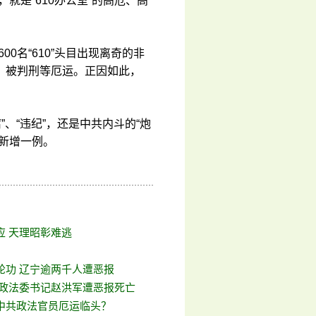
就是“610办公室”的高危、高
00名“610”头目出现离奇的非
、被判刑等厄运。正因如此，
”、“违纪”，还是中共内斗的“炮
新增一例。
应 天理昭彰难逃
轮功 辽宁逾两千人遭恶报
 政法委书记赵洪军遭恶报死亡
中共政法官员厄运临头？