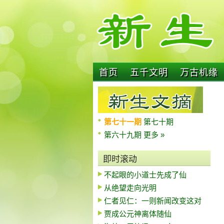
首页
五千文明
万古机缘
第七十一期
第七十期
第六十九期
更多 »
即时滚动
不起眼的小道士先成了仙
从绝望走向光明
仁者见仁：一则新闻改变这对
贾成公元神离体随仙