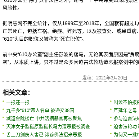
“610办公室”除了其非法性之外，还有一个中共讳莫如深的禁区，
风险性。
据明慧网不完全统计，仅从1999年至2018年，全国就有超过1,6
正常死亡，包括车祸、绝症、猝死等，以及被查处、或患重病
“610”头目的职位又被称为“死亡职位”。
前中央“610办公室”副主任彭波的落马，无论其表面原因是“贪腐
灰”，从本质上讲，只不过是众多因迫害法轮功遭恶报案例中的
发稿：2021年3月20日
相关文章：
一报还一报
叫嚣不怕报
九千多“610”恶人名单 被递交38国
严延年之母
臧运金跳楼亡 中共活摘器官再被聚焦
参与迫害法
天津女子监狱原监狱长冯力遭恶报被调查
迫害法轮功
舌上刀剑伤人害己 诽谤佛法招来恶报
为何又一批