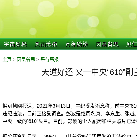
宇宙奥秘
风雨沧桑
万象纷纷
因果省思
见
主页
>
因果省思
>
恶有恶报
天道好还 又一中央“610”
据明慧网报道，2021年3月13日，中纪委发消息称，前中央“6
违纪违法，目前正接受调查。彭波是继周永康、李东生、张越
中央一级的“610”头目。目前，彭波的个人履历和相关照片已
据公开资料显示，1999年，中共前党魁江泽民为迫害法轮功