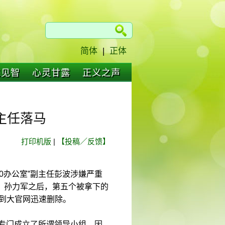
简体
|
正体
仁见智
心灵甘露
正义之声
副主任落马
打印机版
|
【投稿／反馈】
10办公室”副主任彭波涉嫌严重
、孙力军之后，第五个被拿下的
遭到大官网迅速删除。
，专门成立了所谓领导小组，因