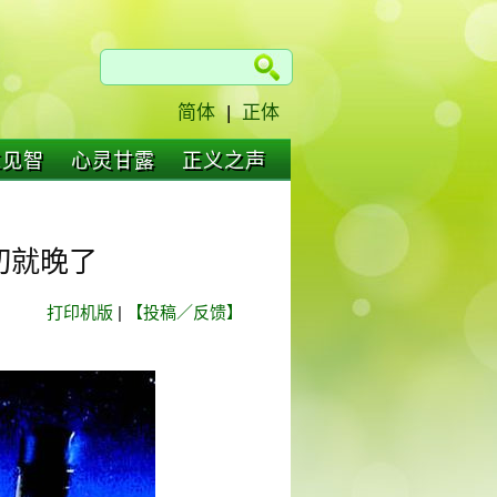
简体
|
正体
仁见智
心灵甘露
正义之声
切就晚了
打印机版
|
【投稿／反馈】