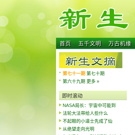
首页
五千文明
万古机缘
第七十一期
第七十期
第六十九期
更多 »
即时滚动
NASA局长：宇宙中可能到
法轮大法带给人些什么
不起眼的小道士先成了仙
从绝望走向光明