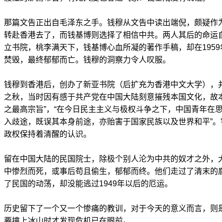
那篇文告正出自毛泽东之手。钱穆从文告中读出端倪，颇疑作
转赴香港去了，而钱基博则选择了相信中共。两人其后的命运
立书院，桃李满天下，钱基博心血所凝的著作手稿，却在1959
焚毁，最终郁郁而亡。钱穆的洞察力令人叹服。
钱穆到香港后，创办了新亚书院（后扩充为香港中文大学），并指
之秋，当时因有感于共产党在中国大陆刻意摧残本国文化，故
之最高宗旨”，“在今日民主主义与极权斗争之下，中国青年在
入歧途，既误其本身前途，亦贻害于国家民族以及世界和平”
政权保持着清醒的认识。
留在中国大陆的民国院士，除极个别人沦为中共的奴才之外，
中惨烈而死，或事后苟且偷生，郁郁而终。他们走过了清末的
了民国的动荡，却没能逃过1949年以后的厄运。
历史留下了一个又一个惨痛的教训，对于今天的意义而言，则
要撞上冰山时才发现危机已在眼前。