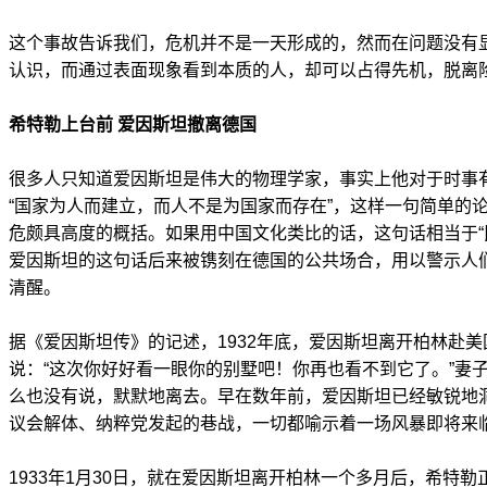
这个事故告诉我们，危机并不是一天形成的，然而在问题没有
认识，而通过表面现象看到本质的人，却可以占得先机，脱离
希特勒上台前 爱因斯坦撤离德国
很多人只知道爱因斯坦是伟大的物理学家，事实上他对于时事
“国家为人而建立，而人不是为国家而存在”，这样一句简单的
危颇具高度的概括。如果用中国文化类比的话，这句话相当于“
爱因斯坦的这句话后来被镌刻在德国的公共场合，用以警示人
清醒。
据《爱因斯坦传》的记述，1932年底，爱因斯坦离开柏林赴
说：“这次你好好看一眼你的别墅吧！你再也看不到它了。”妻
么也没有说，默默地离去。早在数年前，爱因斯坦已经敏锐地
议会解体、纳粹党发起的巷战，一切都喻示着一场风暴即将来
1933年1月30日，就在爱因斯坦离开柏林一个多月后，希特