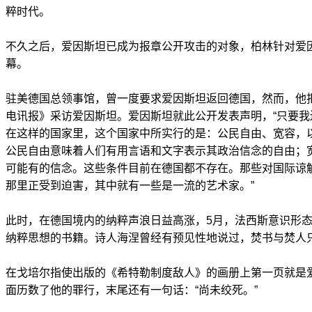
粹时代。
不久之后，爱因斯坦已成为报章公开攻击的对象，柏林针对爱因
幕。
驻美德国总领事馆，曾一度要求爱因斯坦返回德国，然而，他拒
电讯报》采访爱因斯坦。爱因斯坦就此公开发表声明，“只要
在这样的国家里，这个国家中所实行的是：公民自由、宽容，
公民自由意味着人们有用言语和文字表示其政治信念的自由；
可能有的信念。这些条件目前在德国都不存在。那些对国际谅
那里正受到迫害，其中就有一些是一流的艺术家。”
此时，在德国境内的纳粹声浪日益高涨，5月，法西斯意识形
纳粹思想的书籍。诗人海涅曾经有预见性地说过，焚书与焚人
在戈培尔指使出版的《希特勒制度敌人》的画册上第一页就是
面历数了他的罪行，末尾还有一句话：“尚未绞死。”