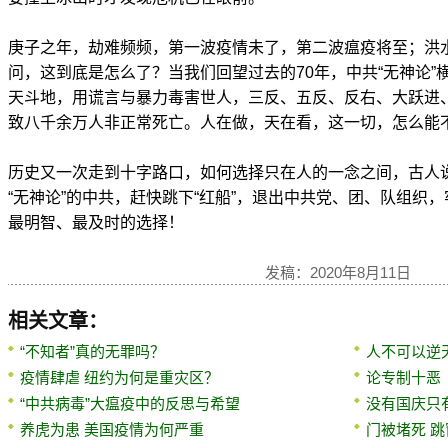
庚子之年，劫难频频，第一波疫情未了，第二波瘟疫将至；洪
问，这到底是怎么了？当我们回望过去的70年，中共“无神论”
天斗地，用谎言与暴力毒害世人，三反、五反、反右、大跃进
致八千余万人非正常死亡。人在做，天在看，这一切，怎么能
历史又一次走到十字路口，如何选择只在人的一念之间，古人说
“无神论”的中共，赶快跳下“红船”，退出中共党、团、队组织，
最明智、最及时的选择！
发稿：2020年8月11日
相关文章：
“不知者”真的无罪吗？
人不可以逆
疫情肆虐 纽约为何是重灾区？
论专制十恶
“中共病毒”大瘟疫中的反思与希望
没有国庆只
养虎为患 美国疫情为何严重
门被堵死 