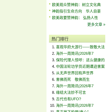
欧美观众赞神韵：树立文化典
神韵指引生命方向 华人自豪
欧美政要赞神韵： 弘扬人性
更多文章 »
热门排行
喜观华府大游行——致敬大法
海外一周简讯(2026年7
保险代理人惊呼：这么健康的
中国法轮功学员近期遭迫害案
从无声世界回有声世界
害佛而死 敬佛而生
海外一周简讯(2026年7
缘结大法妙不可言
古代也有UFO?
海外一周简讯(2026年7
真正放下的是“贪心”