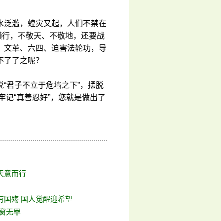
水泛滥，蝗灾又起，人们不禁在
横行，不敬天、不敬地，还要战
、文革、六四、迫害法轮功，导
不了了之呢？
“君子不立于危墙之下”，摆脱
牢记“真善忍好”，您就是做出了
天意而行
有国殇 国人觉醒迎希望
跳窗无罪