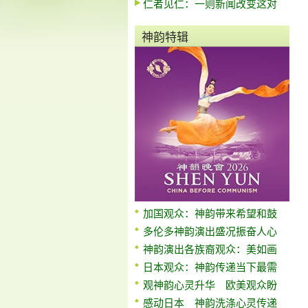
仁者见仁：一则新闻改变这对
神韵特辑
加国观众：神韵带来希望和鼓
多伦多神韵演出盛况振奋人心
神韵演出各族裔观众：美如画
日本观众：神韵传递当下最需
观神韵心灵升华 欧美观众盼
感动日本 神韵洗涤心灵传递