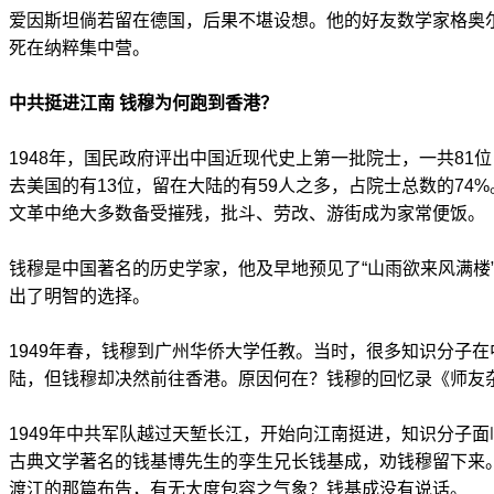
爱因斯坦倘若留在德国，后果不堪设想。他的好友数学家格奥
死在纳粹集中营。
中共挺进江南 钱穆为何跑到香港？
1948年，国民政府评出中国近现代史上第一批院士，一共81位
去美国的有13位，留在大陆的有59人之多，占院士总数的74
文革中绝大多数备受摧残，批斗、劳改、游街成为家常便饭。
钱穆是中国著名的历史学家，他及早地预见了“山雨欲来风满楼
出了明智的选择。
1949年春，钱穆到广州华侨大学任教。当时，很多知识分子
陆，但钱穆却决然前往香港。原因何在？钱穆的回忆录《师友
1949年中共军队越过天堑长江，开始向江南挺进，知识分子
古典文学著名的钱基博先生的孪生兄长钱基成，劝钱穆留下来
渡江的那篇布告，有无大度包容之气象？钱基成没有说话。