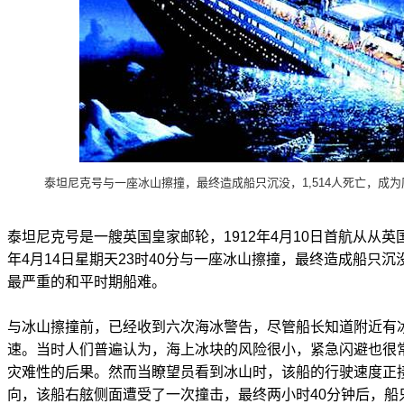
泰坦尼克号与一座冰山擦撞，最终造成船只沉没，1,514人死亡，成
泰坦尼克号是一艘英国皇家邮轮，1912年4月10日首航从从英
年4月14日星期天23时40分与一座冰山擦撞，最终造成船只沉没
最严重的和平时期船难。
与冰山擦撞前，已经收到六次海冰警告，尽管船长知道附近有
速。当时人们普遍认为，海上冰块的风险很小，紧急闪避也很
灾难性的后果。然而当瞭望员看到冰山时，该船的行驶速度正
向，该船右舷侧面遭受了一次撞击，最终两小时40分钟后，船