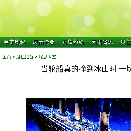
宇宙奥秘
风雨沧桑
万象纷纷
因果省思
见
主页
>
见仁见智
>
深思明鉴
当轮船真的撞到冰山时 一