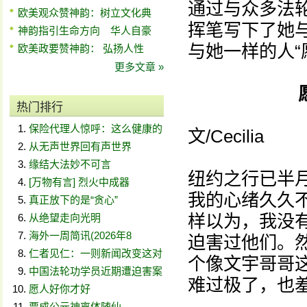
通过与众多法
欧美观众赞神韵：树立文化典
挥笔写下了她
神韵指引生命方向 华人自豪
与她一样的人“
欧美政要赞神韵： 弘扬人性
更多文章 »
热门排行
保险代理人惊呼：这么健康的
文/Cecilia
从无声世界回有声世界
缘结大法妙不可言
纽约之行已半
[万物有言] 烈火中成器
我的心绪久久
真正放下的是“贪心”
样以为，我没
从绝望走向光明
海外一周简讯(2026年8
迫害过他们。
仁者见仁：一则新闻改变这对
个像文宇哥哥
中国法轮功学员近期遭迫害案
难过极了，也
愿人好你才好
贾成公元神离体随仙