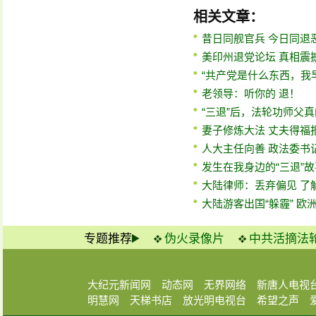
相关文章：
昔日同舰官兵 今日同退
美印州退党论坛 真相震
“共产党是什么东西，我
老领导：听你的 退！
“三退”后，法轮功师父
妻子修炼大法 丈夫得福
人大主任向善 政法委书
发生在我身边的“三退”故
大陆律师：丢弃偏见 了
大陆游客出国“躲霾” 欧洲
专题推荐
伪火录像片
中共活摘法
大纪元新闻网
动态网
无界网络
新唐人电视
明慧网
天梯书店
放光明电视台
希望之声