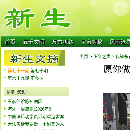
首页
五千文明
万古机缘
宇宙奥秘
风雨沧
主页
>
正义之声
>
良知永
愿你
第七十一期
第七十期
第六十九期
更多 »
即时滚动
王彦伯诊脉知病因
海外一周简讯(2026年8
中国法轮功学员近期遭迫害案
大法告诉我要做一个诚实的人