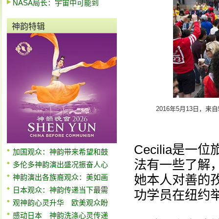
NASA局长：宇宙中可能到
神韵特辑
2016年5月13日
Cecilia
加国观众：神韵带来希望和鼓
法有一些了解
多伦多神韵演出盛况振奋人心
她本人对善的孜
神韵演出各族裔观众：美如画
日本观众：神韵传递当下最需
功学员在纽约
观神韵心灵升华 欧美观众盼
感动日本 神韵洗涤心灵传递