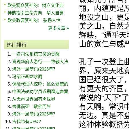
欧美观众赞神韵：树立文化典
丽，内蕴更是
神韵指引生命方向 华人自豪
地设之山，更
欧美政要赞神韵： 弘扬人性
美之山。自然
更多文章 »
辉映，“通乎天
山的宽仁与威
热门排行
一名司法系统官员的觉醒
孔子一次登上
喜观华府大游行——致敬大法
海外一周简讯(2026年7
界，原来天地
冯绍正画龙求雨
国已经很大了
保险代理人惊呼：这么健康的
有更大的齐国
中国法轮功学员近期遭迫害案
常说的“天下”
从无声世界回有声世界
有天啊。常识中
害佛而死 敬佛而生
无边。真是不
海外一周简讯(2026年7
古代也有UFO?
这种体验概括
海外一周简讯(2026年7