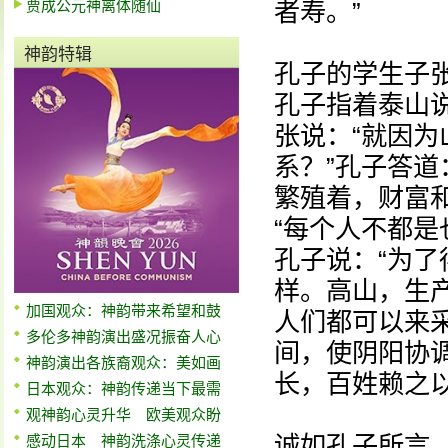
贾成公元神离体随仙
者寿。”
神韵特辑
孔子的学生子张
孔子指着泰山说
张说：“就因
系？”孔子答道
繁殖着，财富
“每个人不都是
孔子说：“为
样。高山，生
加国观众：神韵带来希望和鼓
人们都可以来
多伦多神韵演出盛况振奋人心
间，使阴阳协
神韵演出各族裔观众：美如画
长，百姓赖之
日本观众：神韵传递当下最需
观神韵心灵升华 欧美观众盼
诚如孔子所言，
感动日本 神韵洗涤心灵传递