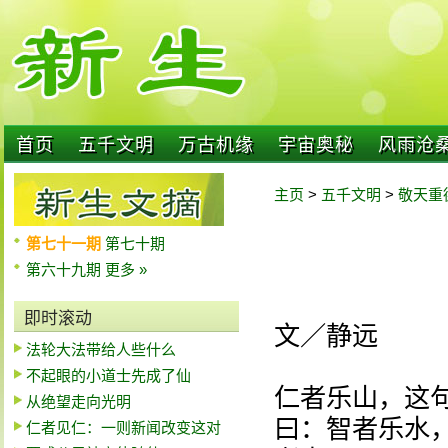
首页
五千文明
万古机缘
宇宙奥秘
风雨沧
主页
>
五千文明
>
敬天重
第七十一期
第七十期
第六十九期
更多 »
即时滚动
文／静远
法轮大法带给人些什么
不起眼的小道士先成了仙
仁者乐山，这句
从绝望走向光明
曰：智者乐水
仁者见仁：一则新闻改变这对