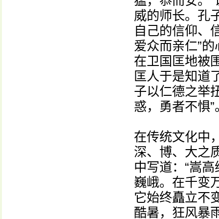
猛，恭而安。
威的师长。孔
自己的信仰、
爱众而亲仁”
在卫国匡地被
匡人于是知道
子以仁德之举
惑，勇者不惧”
在传统文化中，
深、博、大之
中写道：“嵩高
巍峨。在千变
它始终矗立不
酷暑，狂风暴