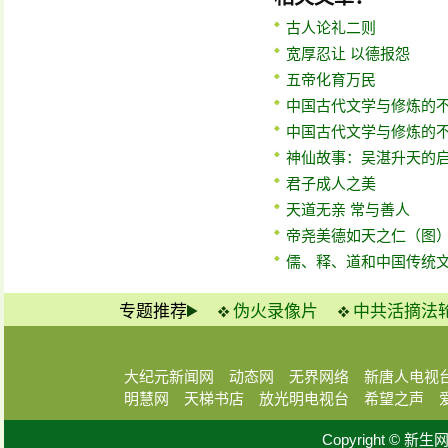
古人论礼二则
宽厚忍让 以德报怨
五帝化育万民
中国古代文学与修炼的
中国古代文学与修炼的
神仙故事：吴湛升天的
君子成人之美
天道无亲 常与善人
帝尧美德如天之仁（图
儒、释、道和中国传统
专题推荐
伪火录像片
中共活摘法
大纪元新闻网
动态网
无界网络
新唐人电视
明慧网
天梯书店
放光明电视台
希望之声
Copyright © 新