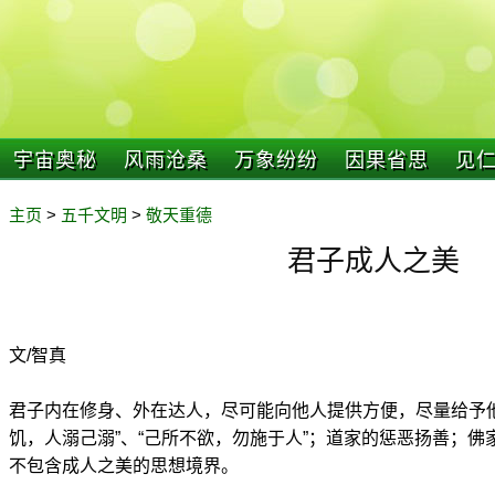
宇宙奥秘
风雨沧桑
万象纷纷
因果省思
见
主页
>
五千文明
>
敬天重德
君子成人之美
文/智真
君子内在修身、外在达人，尽可能向他人提供方便，尽量给予
饥，人溺己溺”、“己所不欲，勿施于人”；道家的惩恶扬善；
不包含成人之美的思想境界。