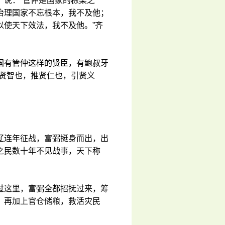
，说：“管仲是国家的栋梁之
治理国家不忘根本，我不及他；
以使天下效法，我不及他。”齐
国有管仲这样的贤臣，有鲍叔牙
知贤智也，推贤仁也，引贤义
辽连年征战，富弼挺身而出，出
之民数十年不见战事，天下称
过这里，富弼全都招抚过来，筹
，再加上官仓储粮，救活灾民