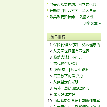
欧美观众赞神韵：树立文化典
神韵指引生命方向 华人自豪
欧美政要赞神韵： 弘扬人性
更多文章 »
热门排行
保险代理人惊呼：这么健康的
从无声世界回有声世界
缘结大法妙不可言
古代也有UFO?
[万物有言] 烈火中成器
真正放下的是“贪心”
从绝望走向光明
海外一周简讯(2026年8
愿人好你才好
中国法轮功学员近期遭迫害案
仁者见仁：一则新闻改变这对