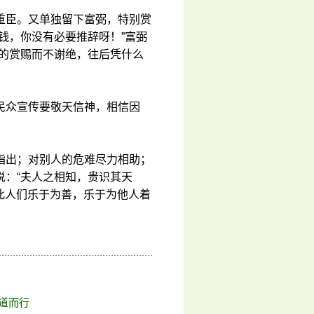
重臣。又单独留下富弼，特别赏
钱，你没有必要推辞呀！”富弼
外的赏赐而不谢绝，往后凭什么
民众宣传要敬天信神，相信因
指出；对别人的危难尽力相助；
说：“夫人之相知，贵识其天
因此人们乐于为善，乐于为他人着
循道而行