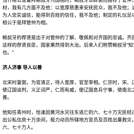
当齐桓公准备拜鲍叔牙为国相时，鲍叔牙却辞谢而推荐了管仲
材，我有几方面不及他：以宽厚慈惠来安抚民众，我不及他；
为人忠实诚信，能得到百姓的信任，我不及他；制定的礼仪足
桓公于是拜管仲为相。
鲍叔牙的荐贤是出于对管仲的了解、敬佩和对齐国的忠诚。齐
这样的荐贤良臣，国家果然得到大治。后来人们称赞鲍叔牙“
也。”
济人济事 导人以善
北宋时富弼，为官清正，待人宽厚，官至宰相。仁宗时，宋、
使辽国谈判，义正词严，仁而有威，使辽国息兵宁事，使南北
善。
他知任青州时，恰逢因黄河水灾往东逃亡的六、七十万灾民经
出公私住房十万余间，极力动员所辖地方官员及百姓出粟救灾
六、七十万人。