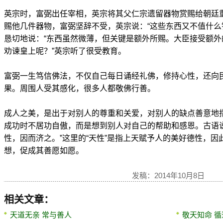
英宗时，富弼出任宰相，英宗将其父仁宗遗留器物赏赐给朝廷
赐他几件器物，富弼坚辞不受，英宗说：“这些东西又不值什么
恳切地说：“东西虽然微薄，但关键是额外所赐。大臣接受额
劝谏皇上呢？”英宗听了很受教育。
富弼一生笃信佛法，不仅自己每日诵经礼佛，修持心性，还向
果。周围人受其感化，很多人都敬佛行善。
成人之美，是出于对别人的尊重和关爱，对别人的缺点善意地
成功时不居功自傲，而是想到别人对自己的帮助和感恩。古语
性，因而济之。”这里的“天性”是指上天赋予人的美好德性，
想，促成其善愿如愿。
发稿：2014年10月8日
相关文章：
天道无亲 常与善人
敬天知命 