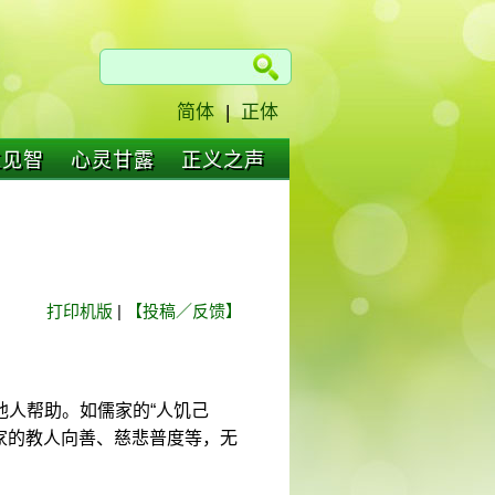
简体
|
正体
仁见智
心灵甘露
正义之声
打印机版
|
【投稿／反馈】
他人帮助。如儒家的“人饥己
佛家的教人向善、慈悲普度等，无