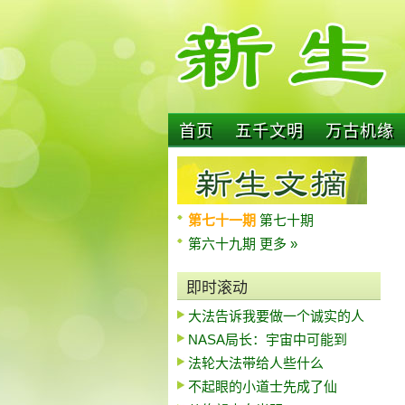
首页
五千文明
万古机缘
第七十一期
第七十期
第六十九期
更多 »
即时滚动
大法告诉我要做一个诚实的人
NASA局长：宇宙中可能到
法轮大法带给人些什么
不起眼的小道士先成了仙