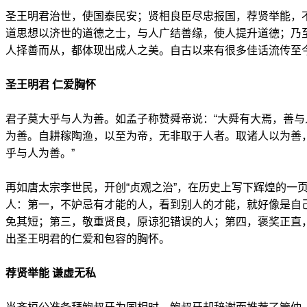
圣王明君治世，使国泰民安；贤相良臣尽忠报国，荐贤举能，
道思想以济世的道德之士，与人广结善缘，使人提升道德；乃
人择善而从，都体现出成人之美。自古以来有很多佳话流传至
圣王明君 仁爱胸怀
君子莫大乎与人为善。如孟子称赞舜帝说：“大舜有大焉，善
为善。自耕稼陶渔，以至为帝，无非取于人者。取诸人以为善
乎与人为善。”
再如唐太宗李世民，开创“贞观之治”，在历史上写下辉煌的一
人：第一，不妒忌有才能的人，看到别人的才能，就好像是自
免其短；第三，敬重贤良，原谅犯错误的人；第四，褒奖正直
出圣王明君的仁爱和包容的胸怀。
荐贤举能 谦虚无私