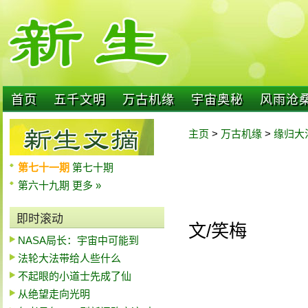
首页
五千文明
万古机缘
宇宙奥秘
风雨沧
主页
>
万古机缘
>
缘归大
第七十一期
第七十期
第六十九期
更多 »
即时滚动
文/笑梅
NASA局长：宇宙中可能到
法轮大法带给人些什么
不起眼的小道士先成了仙
从绝望走向光明