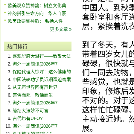
欧美观众赞神韵：树立文化典
中国人。到秋
神韵指引生命方向 华人自豪
套卧室和客厅
欧美政要赞神韵： 弘扬人性
层，紧挨着洗
更多文章 »
到了冬天，有
热门排行
带着四岁女儿
喜观华府大游行——致敬大法
碌碌，很快就
海外一周简讯(2026年7
们一同去购物
保险代理人惊呼：这么健康的
中国法轮功学员近期遭迫害案
些感觉，也就
从无声世界回有声世界
印象，修炼后
害佛而死 敬佛而生
不对的。对于
海外一周简讯(2026年7
这样忙忙碌碌
缘结大法妙不可言
主动接近她。
古代也有UFO?
海外一周简讯(2026年7
展。
真正放下的是“贪心”