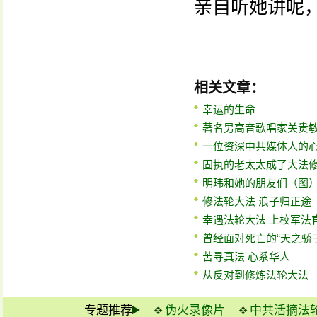
亲自听她讲呢
相关文章：
幸运的生命
著名男高音歌唱家关贵
一位资深中共媒体人的
固执的老太太成了大法
明玮和她的朋友们（图
修法轮大法 浪子归正途
幸遇法轮大法 上校军法
曾经面对死亡的“天之骄
苦寻真法 心系华人
从反对到修炼法轮大法
专题推荐
伪火录像片
中共活摘法