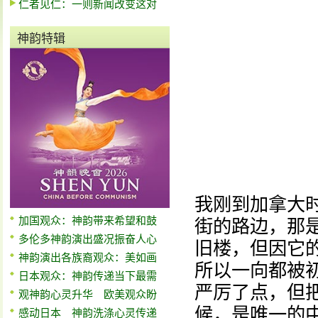
仁者见仁：一则新闻改变这对
神韵特辑
我刚到加拿大
加国观众：神韵带来希望和鼓
街的路边，那
多伦多神韵演出盛况振奋人心
旧楼，但因它
神韵演出各族裔观众：美如画
所以一向都被
日本观众：神韵传递当下最需
严厉了点，但
观神韵心灵升华 欧美观众盼
候，是唯一的
感动日本 神韵洗涤心灵传递