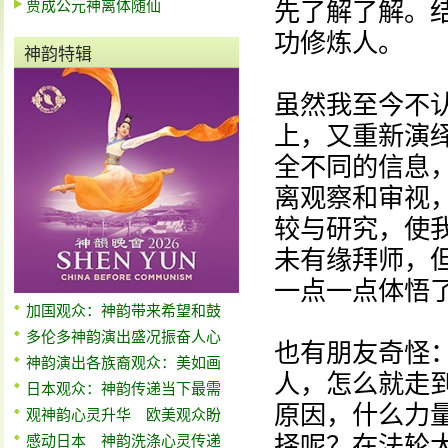
贾成公元神离体随仙
先了解了解。
功修炼人。
神韵特辑
虽然我至今不
上，又重新演
全不同的信息
离观察和审视
较与研究，使
未有缘拜师，
一点一点体悟了
加国观众：神韵带来希望和鼓
多伦多神韵演出盛况振奋人心
也有朋友奇怪
神韵演出各族裔观众：美如画
人，怎么就走
日本观众：神韵传递当下最需
原因，什么力
观神韵心灵升华 欧美观众盼
择呢？在法轮
感动日本 神韵洗涤心灵传递