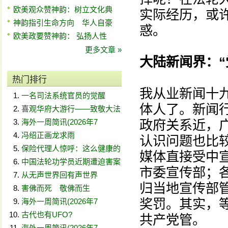
欧美观众赞神韵：树立文化典
实际经历，或
神韵指引生命方向 华人自豪
惑。
欧美政要赞神韵： 弘扬人性
更多文章 »
大陆新闻界：“
热门排行
我从业新闻十
一名司法系统官员的觉醒
体人了。新闻
喜观华府大游行——致敬大法
海外一周简讯(2026年7
政府关系近，
冯绍正画龙求雨
认识问题也比
保险代理人惊呼：这么健康的
媒体直接受中
中国法轮功学员近期遭迫害案
市委宣传部；
从无声世界回有声世界
归当地宣传部
害佛而死 敬佛而生
奖罚。其实，
海外一周简讯(2026年7
古代也有UFO?
共产党管。
海外一周简讯(2026年7