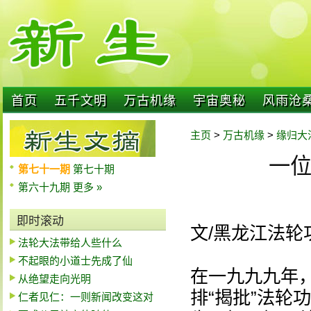
首页
五千文明
万古机缘
宇宙奥秘
风雨沧
主页
>
万古机缘
>
缘归大
一
第七十一期
第七十期
第六十九期
更多 »
即时滚动
文/黑龙江法轮
法轮大法带给人些什么
不起眼的小道士先成了仙
在一九九九年
从绝望走向光明
排“揭批”法轮
仁者见仁：一则新闻改变这对