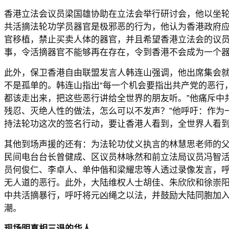
香港立法会议员梁国雄协助在立法会举行研讨会，他以坐
共活摘法轮功学员器官是极邪恶的行为，他认为香港政府
官移植，禁止买卖人体的器官，并且希望香港立法会的议
事，令活摘器官不能够再在存在，令到香港不会成为一个
此外，保卫香港自由联盟发言人韩连山强调，他出席集会
不是孤单的。韩连山指出“每一个机会要指出共产党的恶行
都该走出来，把这些恶行讲给全世界的朋友听。”他痛斥中
残忍、灭绝人性的做法，怎么可以不发声？”他呼吁：作为
持法轮功这次的签名行动，要让香港人看到，全世界人看
其他到场声援的还有：为法轮功仗义执言的林慧思老师的
民间电台台长曾健成、区议员林咏然和前立法局议员冯智
员何俊仁、李卓人、单仲偕和梁耀忠等人透过录像发言，
无人道的恶行。此外，大陆维权人士胡佳、朱欣欣和徐崇
中共活摘暴行，呼吁将元凶绳之以法，并鼓励大陆同胞加入
潮。
现场明真相三退的华人