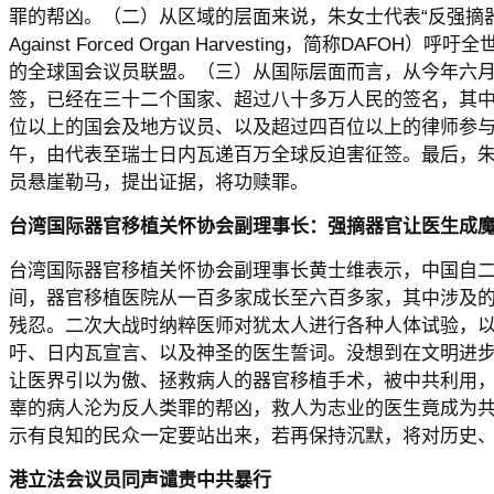
罪的帮凶。（二）从区域的层面来说，朱女士代表“反强摘器官医
Against Forced Organ Harvesting，简称DAFO
的全球国会议员联盟。（三）从国际层面而言，从今年六
签，已经在三十二个国家、超过八十多万人民的签名，其
位以上的国会及地方议员、以及超过四百位以上的律师参
午，由代表至瑞士日内瓦递百万全球反迫害征签。最后，
员悬崖勒马，提出证据，将功赎罪。
台湾国际器官移植关怀协会副理事长：强摘器官让医生成
台湾国际器官移植关怀协会副理事长黄士维表示，中国自
间，器官移植医院从一百多家成长至六百多家，其中涉及
残忍。二次大战时纳粹医师对犹太人进行各种人体试验，以致有“N
吁、日内瓦宣言、以及神圣的医生誓词。没想到在文明进
让医界引以为傲、拯救病人的器官移植手术，被中共利用
辜的病人沦为反人类罪的帮凶，救人为志业的医生竟成为
示有良知的民众一定要站出来，若再保持沉默，将对历史
港立法会议员同声谴责中共暴行