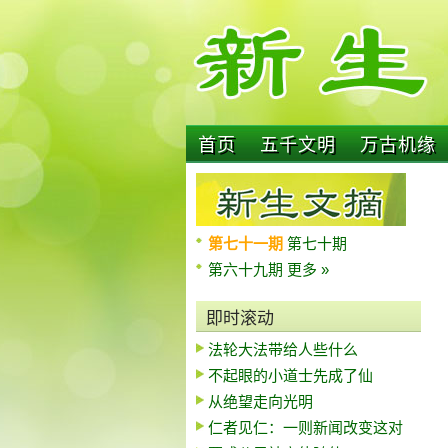
首页
五千文明
万古机缘
第七十一期
第七十期
第六十九期
更多 »
即时滚动
法轮大法带给人些什么
不起眼的小道士先成了仙
从绝望走向光明
仁者见仁：一则新闻改变这对