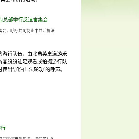
集会，呼吁共同制止中共活摘法
的游行队伍，由北角英皇道游乐
游客纷纷驻足观看或拍摄游行队
传出“加油！法轮功”的呼声。
港岛区闹市铜锣湾、湾仔前往政