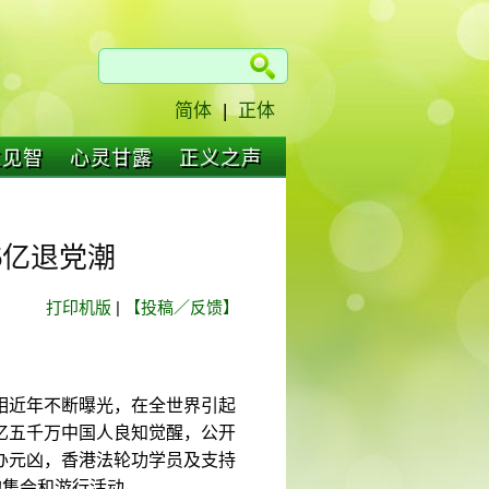
简体
|
正体
仁见智
心灵甘露
正义之声
5亿退党潮
打印机版
|
【投稿／反馈】
相近年不断曝光，在全世界引起
亿五千万中国人良知觉醒，公开
办元凶，香港法轮功学员及支持
的集会和游行活动。