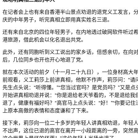
在记者会上也有来自香港半山景点劝退的退党义工发言，
庆的中年男子，听完真相立即用真实姓名三退。
还有来自北京的四位年轻男子，在内地透过破网软件听过
港旅游，借此机会以化名退出共党。
此外，还有同胞听到义工说出的家乡话，倍感亲切，在向
后，几位同乡也开也开心地退了党。
就在本次活动的前夕（十一月二十九日），一位身材高大
前观看，义工莉莎上前讲真相，他默不作声，莉莎问：“请
先生点头说：“听得懂。”“您当过官吗？是党员吗？”又是点
开始讲真相劝退并说：“你是退给老天爷看的，不是退给我
退了，健康有福好吗？“高官马上点头说：“好！”“你要记住
上原本高傲的表情和态度谦和了下来。
接下来，莉莎向一位二十多岁的年轻人讲真相劝退，年轻
不出声，这位已退的高官在离开一小段距离的一旁，突然高