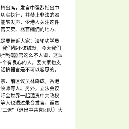
轮椅出席，发言中强烈指出中
应切实执行，并禁止非法的器
员能够发声，令港人关注这件
器官买卖、器官酬佣的地方。
就是要告诉大家：法轮功学员
，我们都不该缄默，今天我们
共“活摘器官这么不人道，这么
一个有良心的人，要大家也支
到活摘器官是不可以容忍的。
父亲、前区议员林森成，香港
活牧师等人。另外，立法会议
呼吁全世界一起谴责中共政权
阳等人也透过录音发言，谴责
“三退”（退出中共党团队）大