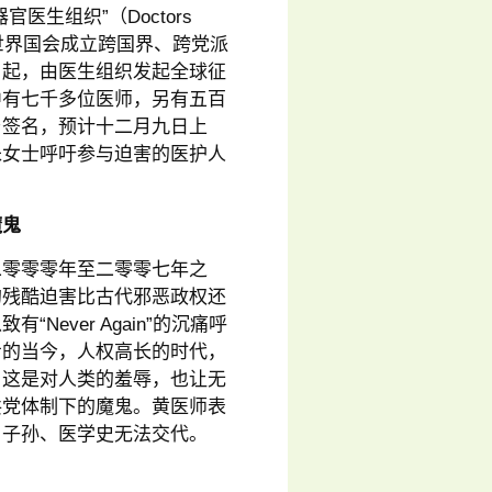
生组织”（Doctors
H）呼吁全世界国会成立跨国界、跨党派
月起，由医生组织发起全球征
中有七千多位医师，另有五百
与签名，预计十二月九日上
朱女士呼吁参与迫害的医护人
魔鬼
二零零零年至二零零七年之
的残酷迫害比古代邪恶政权还
ever Again”的沉痛呼
步的当今，人权高长的时代，
，这是对人类的羞辱，也让无
共党体制下的魔鬼。黄医师表
、子孙、医学史无法交代。