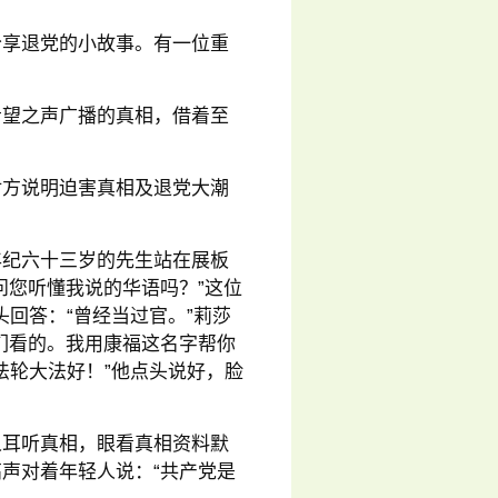
分享退党的小故事。有一位重
希望之声广播的真相，借着至
对方说明迫害真相及退党大潮
年纪六十三岁的先生站在展板
问您听懂我说的华语吗？”这位
头回答：“曾经当过官。”莉莎
们看的。我用康福这名字帮你
法轮大法好！”他点头说好，脸
人耳听真相，眼看真相资料默
声对着年轻人说：“共产党是