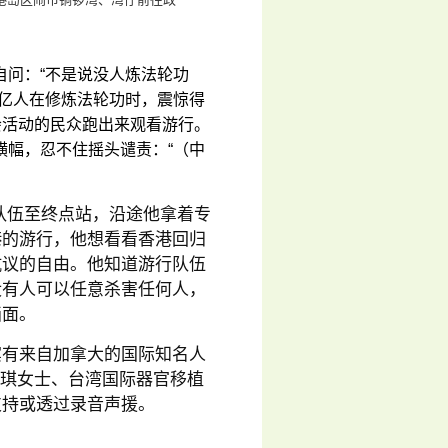
自问：“不是说没人炼法轮功
上亿人在修炼法轮功时，震惊得
会活动的民众跑出来观看游行。
横幅，忍不住摇头谴责：“（中
队伍至终点站，沿途他拿着专
港的游行，他想看看香港回归
抗议的自由。他知道游行队伍
没有人可以任意杀害任何人，
画面。
宾有来自加拿大的国际知名人
朱婉琪女士、台湾国际器官移植
支持或透过录音声援。