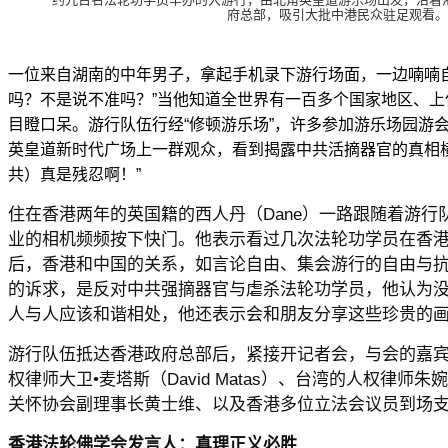
府总部，吸引大批中港民众驻足观看。
一位来自湖南的中年男子，拿起手机录下游行场面，一边喃喃
吗？不是说不准吗？”当他知道全世界有一百多个国家地区、
目瞪口呆。游行队伍行经“修顿游乐场”，许多参加游乐场园游
英皇道新时代广场上一群观众，看到揭露中共活摘器官的真相
共）真是残忍啊！”
住在香港两年的英国籍的西人丹（Dane）一路跟随着游行
业的相机频频按下快门。他表示看过几次法轮功学员在香
后，香港和中国的关系，如言论自由、集会游行的自由与
的诉求，是反对中共强摘器官与虐杀法轮功学员，他认为
人与人应该和谐相处，他还表示会和朋友分享这些珍贵的
游行队伍抵达香港政府总部后，紧接开记者会，与会的嘉
权律师大卫•麦塔斯（David Matas）、台湾的人权律师
关怀协会副理事长黄士维、以及香港多位立法会议员到场
香港法轮佛学会发言人：真理正义必胜