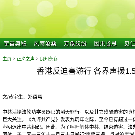
宇宙奥秘
风雨沧桑
万象纷纷
因果省思
见
主页
>
正义之声
>
良知永存
香港反迫害游行 各界声援1.
文/黄宇生、郑语焉
中共活摘法轮功学员器官的滔天罪行，以及其它残酷迫害的真
巨大关注。《九评共产党》发表九周年之际，至今已有超过一
声明退出中共组织。因此，为了呼吁解体中共、结束迫害、法
团体，于二零一三年十一月三十日举行“声援三退、反对迫害”