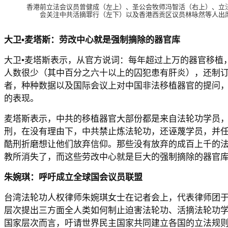
香港前立法会议员曾健成（左上）、圣公会牧师冯智活（右上）、立
会关注中共活摘罪行（左下）以及香港西贡区议员林咏然等人出
大卫•麦塔斯：劳改中心就是强制摘除的器官库
大卫•麦塔斯表示，从官方说词：每年超过上万的器官移植
人数很少（其中百分之六十以上的囚犯患有肝炎），还制
者，种种数据以及国际会议上对中国非法移植器官的提问
的表现。
麦塔斯表示，中共的移植器官大部份都是来自法轮功学员
刑，在没有理由下，中共禁止炼法轮功，还诬蔑学员，并
酷刑折磨想让他们放弃信仰。那些没有放弃的成百上千的
教所消失了，而这些劳改中心就是巨大的强制摘除的器官
朱婉琪：呼吁成立全球国会议员联盟
台湾法轮功人权律师朱婉琪女士在记者会上，代表律师团
层次提出三方面全人类如何制止迫害法轮功、活摘法轮功
国家层次而言，吁请世界民主国家共同建立各国的立法规