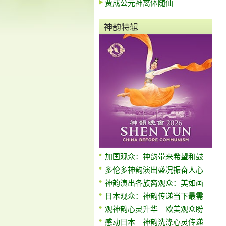
贾成公元神离体随仙
神韵特辑
加国观众：神韵带来希望和鼓
多伦多神韵演出盛况振奋人心
神韵演出各族裔观众：美如画
日本观众：神韵传递当下最需
观神韵心灵升华 欧美观众盼
感动日本 神韵洗涤心灵传递