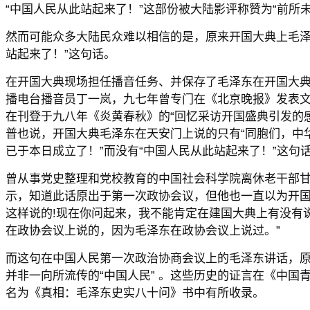
“中国人民从此站起来了！”这部份被大陆影评称赞为“前所
然而可能众多大陆民众难以相信的是，原来开国大典上毛泽
站起来了！”这句话。
在开国大典现场担任播音任务、并保存了毛泽东在开国大
播电台播音员丁一岚，九七年曾专门在《北京晚报》发表
在刊登于九八年《炎黄春秋》的“回忆采访开国盛典引发的
普也说，开国大典毛泽东在天安门上说的只有“同胞们，中
已于本日成立了！”而没有“中国人民从此站起来了！”这句
曾从事党史整理和党校教育的中国社会科学院离休老干部
示，知道此话原出于第一次政协会议，但他也一直以为开国
这样说的!现在你问起来，我不能肯定在建国大典上有没有
在政协会议上说的，因为毛泽东在政协会议上说过。”
而这句在中国人民第一次政治协商会议上的毛泽东讲话，原
并非一向所流传的“中国人民” 。这些历史的证言在《中国
名为《真相：毛泽东史实八十问》书中有所收录。