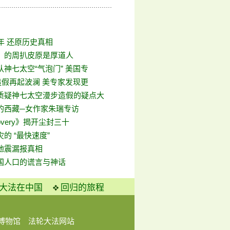
年 还原历史真相
》的周扒皮原是厚道人
神七太空“气泡门” 美国专
造假再起波澜 美专家发现更
质疑神七太空漫步造假的疑点大
的西藏─女作家朱瑞专访
overy》揭开尘封三十
的 “最快速度”
地震漏报真相
国人口的谎言与神话
大法在中国
回归的旅程
博物馆
法轮大法网站