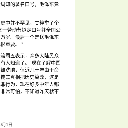
所周知的著名口号，毛泽东竟
历史中并不罕见，甘粹举了个
五一劳动节拟定口号并全国公
席万岁。最后一个是送毛泽东
重要。 ”
铁流周五表示，众多大陆民众
有人知道了。“现在了解中国
也被洗脑，但近几十年由于命
是掩盖真相把历史篡改，这是
犯罪行为，现在好多中年人都
相非常可怕，不知道昨天就不
0月1日