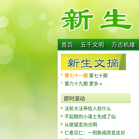
首页
五千文明
万古机缘
第七十一期
第七十期
第六十九期
更多 »
即时滚动
法轮大法带给人些什么
不起眼的小道士先成了仙
从绝望走向光明
仁者见仁：一则新闻改变这对