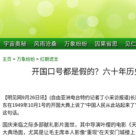
宇宙奥秘
风雨沧桑
万象纷纷
因果省思
见
主页
>
万象纷纷
>
红朝谎言
开国口号都是假的？六十年历
【明见网9月26日讯】(自由亚洲电台特约记者丁小采访报道)
东在1949年10月1号的开国大典上说了“中国人民从此站起来
这句话。
国庆来临之际多部献礼影片面世，其中导演叶缨的电影《天
大典场面，尤其是让毛主席本人影像“重现”在天安门城楼