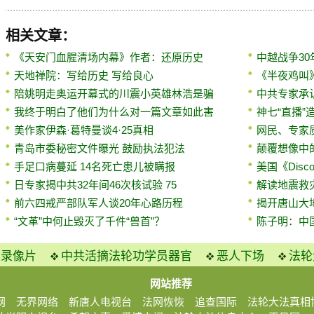
相关文章：
《天安门血腥清场内幕》作者：还原历史
中越战争30
天地禅院：写给历史 写给良心
《半夜鸡叫
陪姚明走奥运开幕式的川震小英雄林浩是骗
中共专家承认
我终于明白了他们为什么对一篇文章如此害
神七“直播”
美作家伊森·葛特曼谈4·25真相
网民、专家
青岛市委秘密文件曝光 鼓励执法犯法
颠覆想像中
手足口病蔓延 14名死亡患儿被瞒报
美国《Disc
日专家揭中共32年间46次核试验 75
解读地震救灾
前六四戒严部队军人谈20年心路历程
揭开唐山大
“文革”中何止毁灭了千件“兽首”？
陈子明：中
火录像片
中共活摘法轮功学员器官
恶人下场
法轮
网站推荐
网
无界网络
新唐人电视台
法网恢恢
追查国际
法轮大法真相