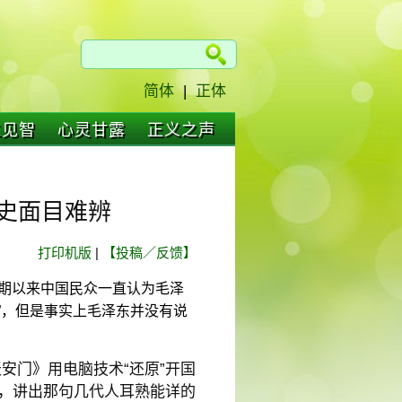
简体
|
正体
仁见智
心灵甘露
正义之声
史面目难辨
打印机版
|
【投稿／反馈】
长期以来中国民众一直认为毛泽
了”，但是事实上毛泽东并没有说
安门》用电脑技术“还原”开国
上，讲出那句几代人耳熟能详的