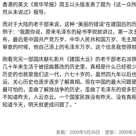
香港的英文《南华早报》周五以头版发表了题为《这一众
然从未说过》报导。
而对于大陆的老干部来说，这种 “美丽的错误”在建国后的
例子：“我跟你说，原来毛泽东的秘书李锐就讲过，第一次
布，最后是中国共产党万岁、中华人民共和国万岁、毛主
审查的时候，他自己添上的毛泽东万岁。这个信息我觉得就很
刚看完另一部国庆献礼影片《建国大业》的老干部老右派
几十年来生活于被扭曲篡改的历史里，真相是什么已经很少
历史的也就是我们这一代，六七十岁的，虽然四九年以后
运、关心历史也逐步逐步了解真相。现在中国的最大问题
最可怕的，歪曲了解放战争的历史，歪曲了毛泽东的很多
不知道昨天，人云亦云。一个国家民族没有昨天、没有真
知道今天，明天就更成问题了。”
发稿：2009年9月26日 更新：2009年1