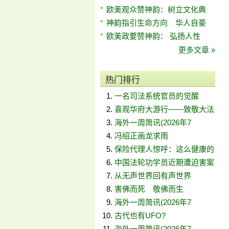
欧美观众赞神韵：树立文化典
神韵指引生命方向 华人自豪
欧美政要赞神韵： 弘扬人性
更多文章 »
热门排行
一名司法系统官员的觉醒
喜观华府大游行——致敬大法
海外一周简讯(2026年7
冯绍正画龙求雨
保险代理人惊呼：这么健康的
中国法轮功学员近期遭迫害案
从无声世界回有声世界
害佛而死 敬佛而生
海外一周简讯(2026年7
古代也有UFO?
海外一周简讯(2026年7