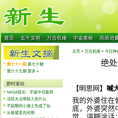
首页
五千文明
万古机缘
宇宙奥秘
风雨沧
主页
>
万古机缘
>
今日神
绝处
第七十一期
第七十期
第六十九期
更多 »
即时滚动
【明思网】
喊
NASA局长：宇宙中可能到
法轮大法带给人些什么
我的外婆住在
不起眼的小道士先成了仙
底，外婆突然
从绝望走向光明
觉，讲糊涂话