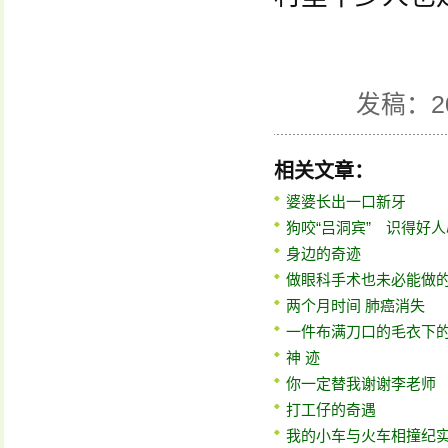
发稿：2
相关文章：
婆婆长出一口新牙
狗咬“吕洞宾” 识得好人
身边的奇迹
做眼科手术也未必能做
两个月时间 肺癌消失
一件布满刀口的毛衣下
神 迹
你一定替我谢谢李老师
打工仔的奇遇
我的小车与火车相撞纪