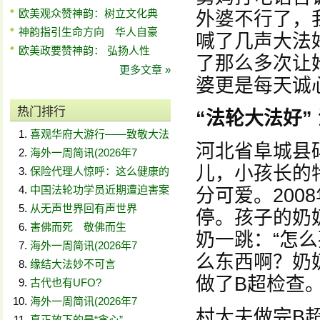
欧美观众赞神韵：树立文化典
外婆不行了，
神韵指引生命方向 华人自豪
喊了几声大法
欧美政要赞神韵： 弘扬人性
了那么多次让
更多文章 »
婆更是每天诚
热门排行
“法轮大法好”
喜观华府大游行——致敬大法
河北省阜城县
海外一周简讯(2026年7
儿，小孩长的
保险代理人惊呼：这么健康的
中国法轮功学员近期遭迫害案
分可爱。200
从无声世界回有声世界
停。孩子的奶
害佛而死 敬佛而生
奶一跳：“怎
海外一周简讯(2026年7
么东西啊？奶
缘结大法妙不可言
做了B超检查
古代也有UFO?
海外一周简讯(2026年7
村大夫做完B
真正放下的是“贪心”