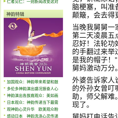
仁者见仁：一则新闻改变这对
脑梗塞，叫准
颠簸，会去得
神韵特辑
当晚我舅舅一
第二天凌晨五
忍好！法轮功
的手翻过来举
是我的帽子！
舅妈激动万分
外婆告诉家人
加国观众：神韵带来希望和鼓
的外孙女曾叮
多伦多神韵演出盛况振奋人心
助，师父解难
神韵演出各族裔观众：美如画
日本观众：神韵传递当下最需
现了。
观神韵心灵升华 欧美观众盼
舅妈打电话告
感动日本 神韵洗涤心灵传递