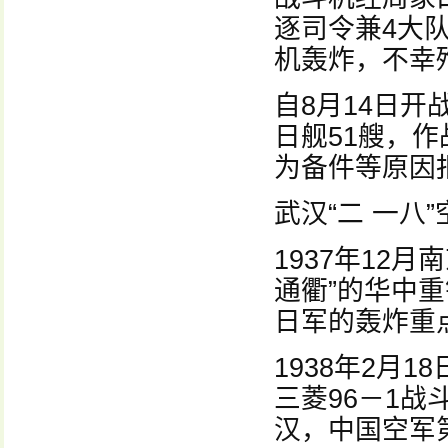
逐司令兼4大
机轰炸，不幸
自8月14日开
日舰51艘，
为备件等原因
武汉“二 一八”
1937年12
通衢”的华中
日军的轰炸重
1938年2月
三菱96－1
汉，中国空军