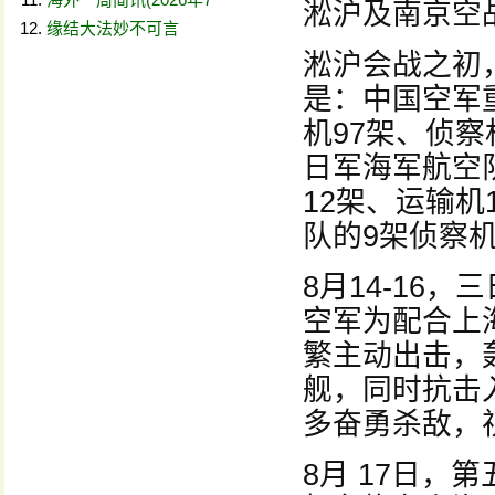
淞沪及南京空
缘结大法妙不可言
淞沪会战之初
是：中国空军
机97架、侦察
日军海军航空
12架、运输
队的9架侦察机
8月14-16
空军为配合上
繁主动出击，
舰，同时抗击
多奋勇杀敌，
8月 17日，