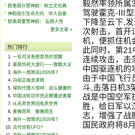
毅然率领所属
欧美观众赞神韵：树立文化典
驾驶霍克-Ⅲ型
神韵指引生命方向 华人自豪
下降至云下,
欧美政要赞神韵： 弘扬人性
更多文章 »
次射击，首开
机，便抓住机
热门排行
此同时，第2
一名司法系统官员的觉醒
连续攻击，击
喜观华府大游行——致敬大法
中国驱逐机的
海外一周简讯(2026年7
由于中国飞行
冯绍正画龙求雨
斗,击落日机
保险代理人惊呼：这么健康的
战是中国空军
中国法轮功学员近期遭迫害案
从无声世界回有声世界
胜，给日军以
害佛而死 敬佛而生
志，增强了战
海外一周简讯(2026年7
国民政府将8月
古代也有UFO?
海外一周简讯(2026年7