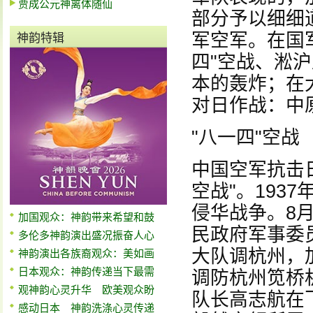
贾成公元神离体随仙
部分予以细细
军空军。在国
神韵特辑
四"空战、淞沪
本的轰炸；在
对日作战：中
"八一四"空战
中国空军抗击
空战"。193
侵华战争。8
加国观众：神韵带来希望和鼓
民政府军事委
多伦多神韵演出盛况振奋人心
大队调杭州，
神韵演出各族裔观众：美如画
日本观众：神韵传递当下最需
调防杭州笕桥
观神韵心灵升华 欧美观众盼
队长高志航在
感动日本 神韵洗涤心灵传递