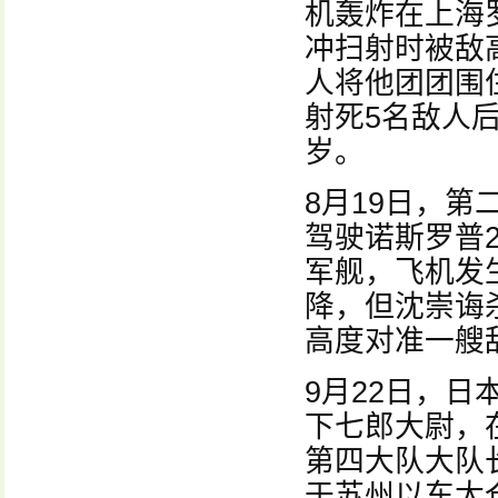
机轰炸在上海
冲扫射时被敌
人将他团团围
射死5名敌人
岁。
8月19日，
驾驶诺斯罗普2
军舰，飞机发
降，但沈崇诲
高度对准一艘
9月22日，日
下七郎大尉，
第四大队大队长
于苏州以东太仓