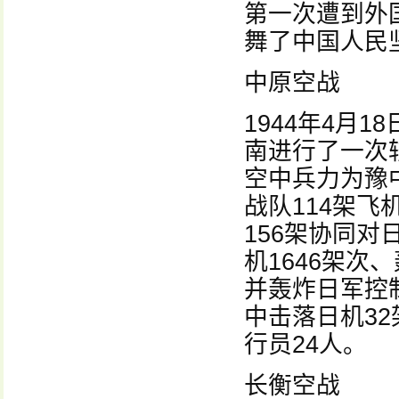
第一次遭到外
舞了中国人民
中原空战
1944年4月
南进行了一次
空中兵力为豫中
战队114架飞
156架协同
机1646架次
并轰炸日军控
中击落日机3
行员24人。
长衡空战