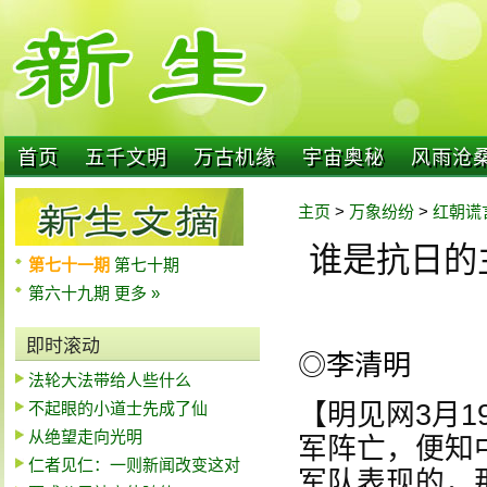
首页
五千文明
万古机缘
宇宙奥秘
风雨沧
主页
>
万象纷纷
>
红朝谎
谁是抗日的
第七十一期
第七十期
第六十九期
更多 »
即时滚动
◎李清明
法轮大法带给人些什么
不起眼的小道士先成了仙
【明见网3月1
从绝望走向光明
军阵亡，便知
仁者见仁：一则新闻改变这对
军队表现的，