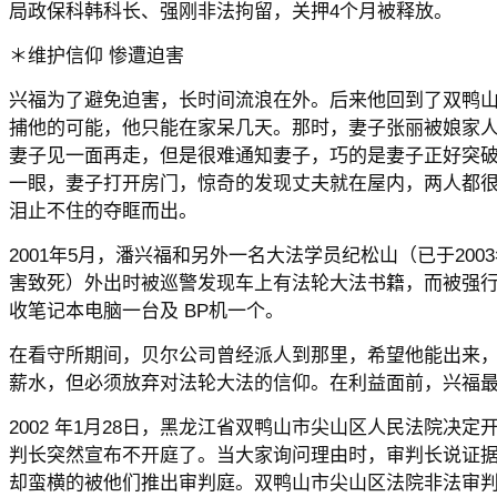
局政保科韩科长、强刚非法拘留，关押4个月被释放。
＊维护信仰 惨遭迫害
兴福为了避免迫害，长时间流浪在外。后来他回到了双鸭
捕他的可能，他只能在家呆几天。那时，妻子张丽被娘家
妻子见一面再走，但是很难通知妻子，巧的是妻子正好突
一眼，妻子打开房门，惊奇的发现丈夫就在屋内，两人都
泪止不住的夺眶而出。
2001年5月，潘兴福和另外一名大法学员纪松山（已于2003
害致死）外出时被巡警发现车上有法轮大法书籍，而被强
收笔记本电脑一台及 BP机一个。
在看守所期间，贝尔公司曾经派人到那里，希望他能出来
薪水，但必须放弃对法轮大法的信仰。在利益面前，兴福
2002 年1月28日，黑龙江省双鸭山市尖山区人民法院决
判长突然宣布不开庭了。当大家询问理由时，审判长说证
却蛮横的被他们推出审判庭。双鸭山市尖山区法院非法审