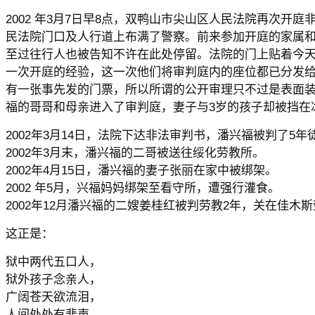
2002 年3月7日早8点，双鸭山市尖山区人民法院再次开
民法院门口及人行道上布满了警察。前来参加开庭的家属
至过往行人也被告知不许在此处停留。法院的门上贴着今
一次开庭的经验，这一次他们将审判庭内的座位都已分发
有一张事先发的门票，所以所谓的公开审理只不过是表面
福的哥哥和母亲进入了审判庭，妻子与3岁的孩子却被挡在
2002年3月14日，法院下达非法审判书，潘兴福被判了5年
2002年3月末，潘兴福的二哥被送往绥化劳教所。
2002年4月15日，潘兴福的妻子张丽在家中被绑架。
2002 年5月，兴福妈妈绑架至看守所，遭强行灌食。
2002年12月潘兴福的二嫂姜桂红被判劳教2年，关在佳木
这正是：
狱中两代五口人，
狱外孩子念亲人，
广阔苍天欲流泪，
人间处处有悲声。