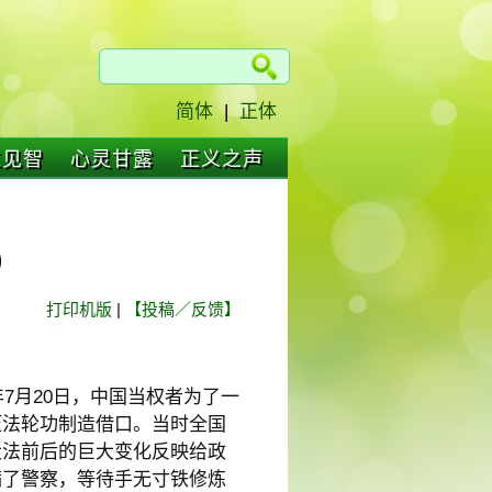
简体
|
正体
仁见智
心灵甘露
正义之声
)
打印机版
|
【投稿／反馈】
7月20日，中国当权者为了一
压法轮功制造借口。当时全国
大法前后的巨大变化反映给政
满了警察，等待手无寸铁修炼