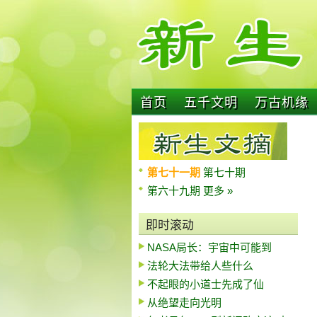
首页
五千文明
万古机缘
第七十一期
第七十期
第六十九期
更多 »
即时滚动
NASA局长：宇宙中可能到
法轮大法带给人些什么
不起眼的小道士先成了仙
从绝望走向光明