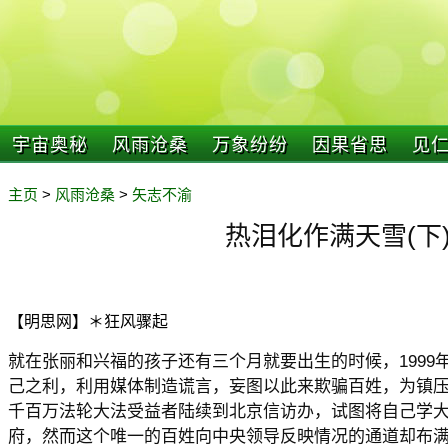
宇宙奥秘
风雨沧桑
万象纷纷
因果省思
见
主页
>
风雨沧桑
>
矢志不渝
热泪化作满天雪(下
【明思网】＊狂风骤起
就在张丽和兴福的孩子还有三个月就要出生的时候，1999年
己之利，利用媒体制造谎言，妄图以此来欺骗百姓，为镇
千百万法轮大法受益者陆续到北京信访办，试图将自己学
府，然而这个唯一的百姓向中央领导反映情况的通道却布