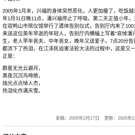
2005年1月末，兴福的身体突然恶化，人更加瘦了，吃饭越
年1月31日晚11点，潘兴福停止了呼吸。第二天正值小年，
在双鸭山市殡仪馆举行了遗体告别仪式，告别厅内来了10
来送这位英年早逝的年轻人，告别厅内横幅上写着“哀悼潘
生，老人早年丧夫、中年丧女，晚年又送爱子。7点20分
都流下了热泪，在江泽民迫害法轮大法的过程中，这是又
正是：
群星无光云避月，
黑夜沉沉鸟啼绝，
烛光点点悼人杰，
热泪化作满天雪。
发稿：2005年2月17日 更新：2005年2