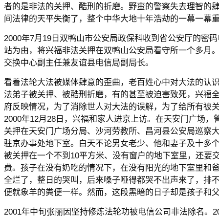
者的是非法的关押、酷刑的折磨。野蛮的警察失去理智的
间法律的天平失衡了，整个中华大地十年浩劫的一幕一幕
2000年7月19日双鸭山市公安局政保科收到省公安厅的密
站为由，将兴福非法关押在双鸭山公安局看守所一个多月
交换中心副主任兼友谊县电信局副局长。
看着法轮大法被媒体肆意的歪曲，老百姓心中对大法的认
法弟子被关押、被酷刑折磨，有的甚至被迫害致死，兴福
府反映情况，为了消除世人对大法的误解，为了给所有被
2000年12月28日，兴福和家人进京上访。在天安门广场
关押在天安门广场分局、沙河劳教所、昌河县公安局巡察
驻京办事处地下室。白天不论男女老少、他和妻子及十多
被关押在一个不到10平方米、没有窗户的地下室里，还要交
费。孩子在没有奶吃的情况下，在没有阳光的地下室里和
全烂了，整日的哭叫，后来嗓子哑得都哭不出声来了，排
便就象羊的粪便一样。然而，这段黑暗的日子却是孩子和
2001年中旬张丽因坚持修炼法轮功被电信公司非法除名。20