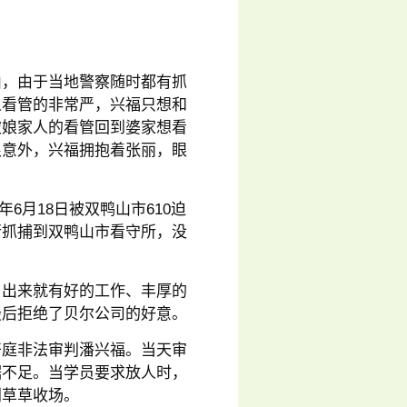
山，由于当地警察随时都有抓
人看管的非常严，兴福只想和
破娘家人的看管回到婆家想看
很意外，兴福拥抱着张丽，眼
年6月18日被双鸭山市610迫
行抓捕到双鸭山市看守所，没
，出来就有好的工作、丰厚的
最后拒绝了贝尔公司的好意。
定开庭非法审判潘兴福。当天审
据不足。当学员要求放人时，
判草草收场。