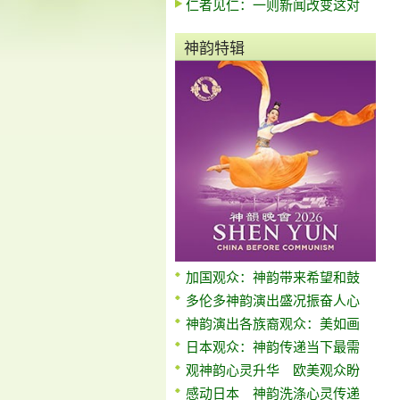
仁者见仁：一则新闻改变这对
神韵特辑
加国观众：神韵带来希望和鼓
多伦多神韵演出盛况振奋人心
神韵演出各族裔观众：美如画
日本观众：神韵传递当下最需
观神韵心灵升华 欧美观众盼
感动日本 神韵洗涤心灵传递