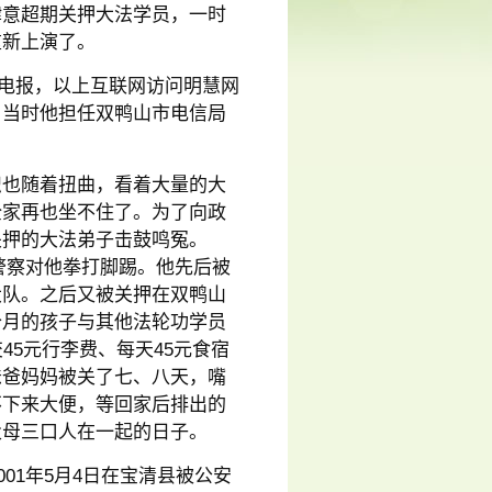
肆意超期关押大法学员，一时
重新上演了。
码电报，以上互联网访问明慧网
。当时他担任双鸭山市电信局
识也随着扭曲，看着大量的大
全家再也坐不住了。为了向政
关押的大法弟子击鼓鸣冤。
，警察对他拳打脚踢。他先后被
大队。之后又被关押在双鸭山
个月的孩子与其他法轮功学员
45元行李费、每天45元食宿
爸爸妈妈被关了七、八天，嘴
不下来大便，等回家后排出的
父母三口人在一起的日子。
01年5月4日在宝清县被公安