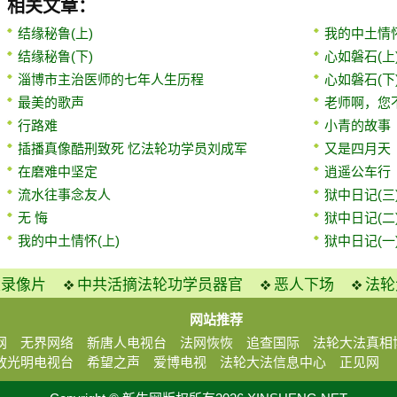
相关文章：
结缘秘鲁(上)
我的中土情怀
结缘秘鲁(下)
心如磐石(上
淄博市主治医师的七年人生历程
心如磐石(下
最美的歌声
老师啊，您
行路难
小青的故事
插播真像酷刑致死 忆法轮功学员刘成军
又是四月天
在磨难中坚定
逍遥公车行
流水往事念友人
狱中日记(三
无 悔
狱中日记(二
我的中土情怀(上)
狱中日记(一
火录像片
中共活摘法轮功学员器官
恶人下场
法轮
网站推荐
网
无界网络
新唐人电视台
法网恢恢
追查国际
法轮大法真相
放光明电视台
希望之声
爱博电视
法轮大法信息中心
正见网