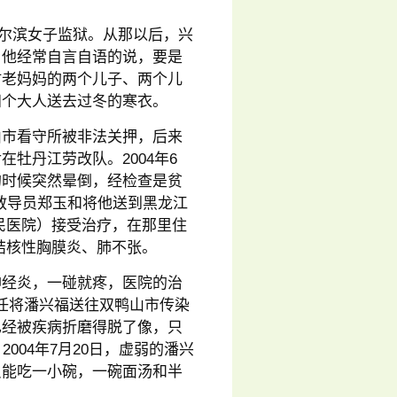
哈尔滨女子监狱。从那以后，兴
，他经常自言自语的说，要是
时老妈妈的两个儿子、两个儿
四个大人送去过冬的寒衣。
山市看守所被非法关押，后来
牡丹江劳改队。2004年6
的时候突然晕倒，经检查是贫
区的教导员郑玉和将他送到黑龙江
民医院）接受治疗，在那里住
结核性胸膜炎、肺不张。
神经炎，一碰就疼，医院的治
责任将潘兴福送往双鸭山市传染
已经被疾病折磨得脱了像，只
004年7月20日，虚弱的潘兴
只能吃一小碗，一碗面汤和半