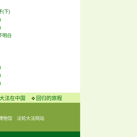
(下)
)
)
不明白
)
)
)
大法在中国
回归的旅程
博物馆
法轮大法网站