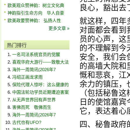
欧美观众赞神韵：树立文化典
良心，豁出去
神韵指引生命方向 华人自豪
就这样，四年
欧美政要赞神韵： 弘扬人性
更多文章 »
对面都会看到
员的心声，这
热门排行
的不理解到今
一名司法系统官员的觉醒
安全，我们会
喜观华府大游行——致敬大法
的高墙大院和
海外一周简讯(2026年7
慨和悲哀，江
冯绍正画龙求雨
余力的镇压，
保险代理人惊呼：这么健康的
（包括秘鲁这
中国法轮功学员近期遭迫害案
从无声世界回有声世界
日的使馆嘉宾
害佛而死 敬佛而生
它，表达着心
海外一周简讯(2026年7
古代也有UFO?
四、秘鲁政府
海外一周简讯(2026年7