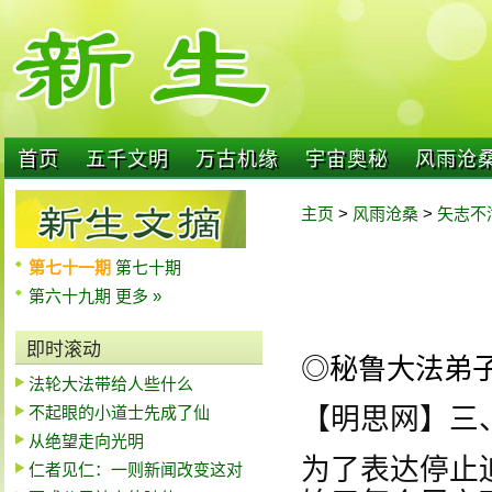
首页
五千文明
万古机缘
宇宙奥秘
风雨沧
主页
>
风雨沧桑
>
矢志不
第七十一期
第七十期
第六十九期
更多 »
即时滚动
◎秘鲁大法弟
法轮大法带给人些什么
不起眼的小道士先成了仙
【明思网】三
从绝望走向光明
为了表达停止
仁者见仁：一则新闻改变这对