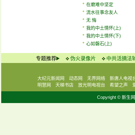
在磨难中坚定
流水往事念友人
无 悔
我的中土情怀(上)
我的中土情怀(下)
心如磐石(上)
专题推荐
伪火录像片
中共活摘法
大纪元新闻网
动态网
无界网络
新唐人电视
明慧网
天梯书店
放光明电视台
希望之声
Copyright © 新