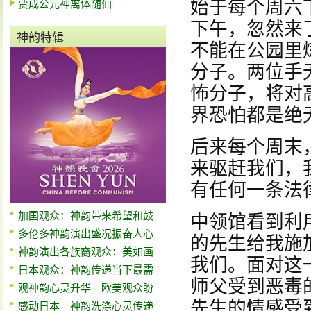
始于每个周六
贾成公元神离体随仙
下午，忽然来
神韵特辑
不能在公园里
分子。两位手
怖分子，将对
界恐怕都是绝
后来每个周末
来驱赶我们，
有任何一条法
加国观众：神韵带来希望和鼓
中领馆看到利
多伦多神韵演出盛况振奋人心
的先生给我施
神韵演出各族裔观众：美如画
我们。面对这
日本观众：神韵传递当下最需
师父受到恶毒
观神韵心灵升华 欧美观众盼
先生的情感受
感动日本 神韵洗涤心灵传递