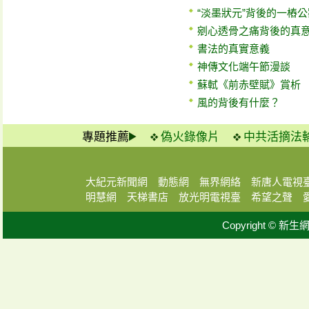
“淡墨狀元”背後的一樁公
剜心透骨之痛背後的真
書法的真實意義
神傳文化端午節漫談
蘇軾《前赤壁賦》賞析
風的背後有什麼？
專題推薦
偽火錄像片
中共活摘法
大紀元新聞網
動態網
無界網絡
新唐人電視
明慧網
天梯書店
放光明電視臺
希望之聲
Copyright © 新