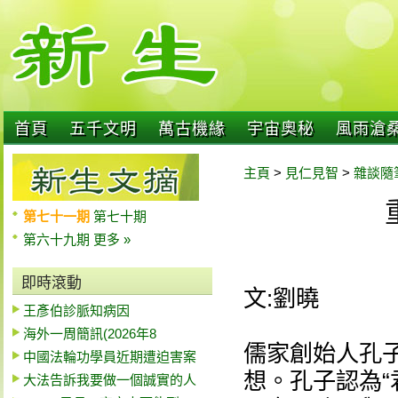
首頁
五千文明
萬古機緣
宇宙奧秘
風雨滄
主頁
>
見仁見智
>
雜談隨
第七十一期
第七十期
第六十九期
更多 »
即時滾動
文:劉曉
王彥伯診脈知病因
海外一周簡訊(2026年8
儒家創始人孔子
中國法輪功學員近期遭迫害案
想。孔子認為“
大法告訴我要做一個誠實的人