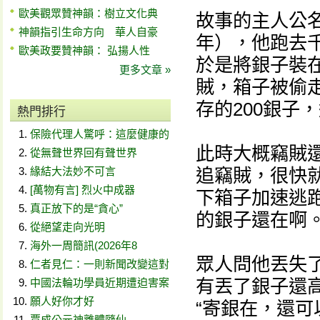
歐美觀眾贊神韻：樹立文化典
故事的主人公名
神韻指引生命方向 華人自豪
年），他跑去
歐美政要贊神韻： 弘揚人性
於是將銀子裝
更多文章 »
賊，箱子被偷
存的200銀子
熱門排行
保險代理人驚呼：這麼健康的
此時大概竊賊
從無聲世界回有聲世界
緣結大法妙不可言
追竊賊，很快
[萬物有言] 烈火中成器
下箱子加速逃
真正放下的是“貪心”
的銀子還在啊
從絕望走向光明
海外一周簡訊(2026年8
眾人問他丟失了
仁者見仁：一則新聞改變這對
有丟了銀子還
中國法輪功學員近期遭迫害案
願人好你才好
“寄銀在，還
賈成公元神離體隨仙