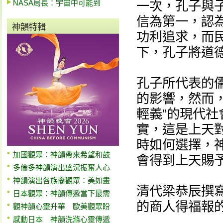
NASA局長：宇宙中可能到
一次，孔子與
信為第一，認為
神韻特輯
功利追求，而
下，孔子將道
孔子所代表的
的影響，然而，
輕義”的現代社
實，這是上天對
時如何選擇，神
加國觀眾：神韻帶來希望和鼓
會得到上天賜
多倫多神韻演出盛況振奮人心
神韻演出各族裔觀眾：美如畫
清代梁恭辰撰寫
日本觀眾：神韻傳遞當下最需
的商人得福報
觀神韻心靈升華 歐美觀眾盼
感動日本 神韻洗滌心靈傳遞