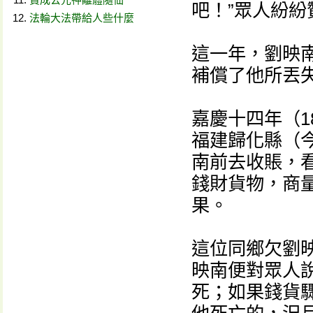
吧！”眾人紛紛
法輪大法帶給人些什麼
這一年，劉映
補償了他所丟
嘉慶十四年（1
福建歸化縣（
南前去收賬，
錢財貨物，商
果。
這位同鄉欠劉
映南便對眾人
死；如果錢貨