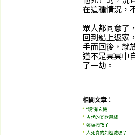
他死亡的，況
在這種情況，
眾人都同意了
回到船上返家
手而回後，就
道不是冥冥中
了一劫。
相關文章：
“鏡”有玄機
古代的宴飲遊戲
鄭板橋教子
人死真的如燈滅嗎？