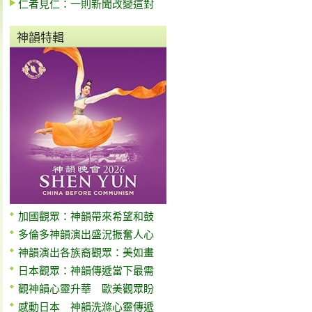
仁者見仁：一則新聞改變這對
神韻特輯
加國觀眾：神韻帶來希望和鼓
多倫多神韻演出盛況振奮人心
神韻演出各族裔觀眾：美如畫
日本觀眾：神韻傳遞當下最需
觀神韻心靈升華 歐美觀眾盼
感動日本 神韻洗滌心靈傳遞