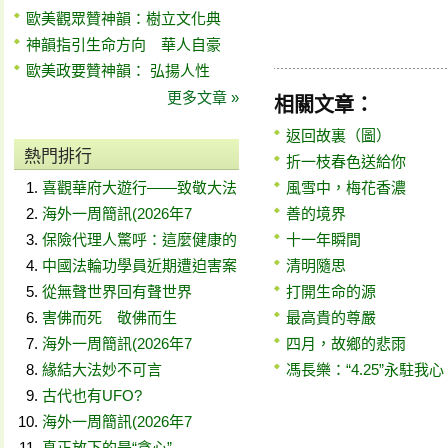
歐美觀眾贊神韻：樹立文化典
神韻指引生命方向 華人自豪
歐美政要贊神韻： 弘揚人性
更多文章 »
相關文章：
返回故裏（圖）
熱門排行
折一枝春色送給你
喜觀華府大遊行——致敬大法
風雪中，梅花香濃
海外一周簡訊(2026年7
善的境界
保險代理人驚呼：這麼健康的
十一年瞬間
中國法輪功學員近期遭迫害案
清明隨思
從無聲世界回有聲世界
打開生命的源
害佛而死 敬佛而生
最高貴的尊嚴
海外一周簡訊(2026年7
四月，故鄉的悲雨
緣結大法妙不可言
馮長樂：“4.25”永駐我心
古代也有UFO?
海外一周簡訊(2026年7
真正放下的是“貪心”