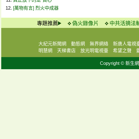
[萬物有言] 烈火中成器
專題推薦
偽火錄像片
中共活摘法
大紀元新聞網
動態網
無界網絡
新唐人電視
明慧網
天梯書店
放光明電視臺
希望之聲
Copyright © 新