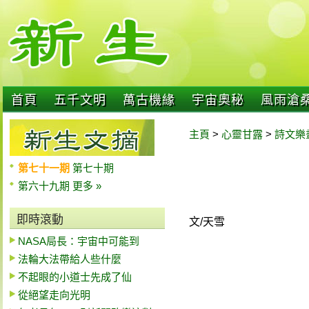
首頁
五千文明
萬古機緣
宇宙奧秘
風雨滄
主頁
>
心靈甘露
>
詩文樂
第七十一期
第七十期
第六十九期
更多 »
即時滾動
文/天雪
NASA局長：宇宙中可能到
法輪大法帶給人些什麼
不起眼的小道士先成了仙
從絕望走向光明